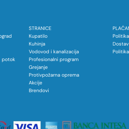
STRANICE
PLAĆAN
ograd
Kupatilo
Politik
Kuhinja
Dostav
Vodovod i kanalizacija
Politik
j potok
Profesionalni program
Grejanje
Protivpožarna oprema
Akcije
Brendovi