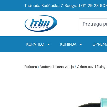
Tadeuša Košćuška 7, Beograd
011 29 28 60
KUPATILO
KUHINJA
OPREMA
Početna
/
Vodovod i kanalizacija
/
Okiten cevi i fitting