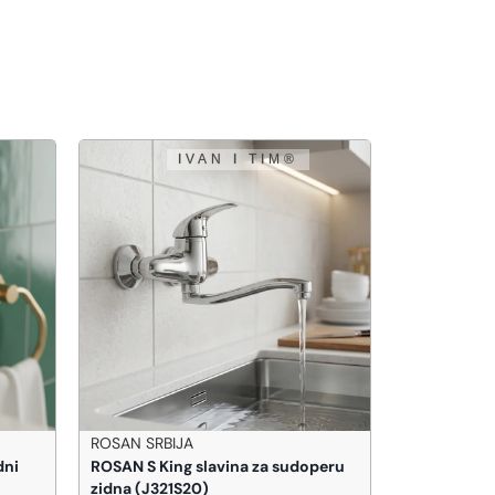
ROSAN SRBIJA
HANSGROH
dni
ROSAN S King slavina za sudoperu
Hansgrohe V
zidna (J321S20)
bide sa odl