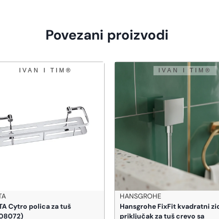
Povezani proizvodi
TA
HANSGROHE
A Cytro polica za tuš
Hansgrohe FixFit kvadratni zi
08072)
priključak za tuš crevo sa