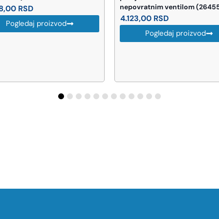
nepovratnim ventilom (2645
88,00
RSD
4.123,00
RSD
Pogledaj proizvod
Pogledaj proizvod