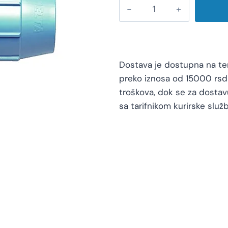
Dostava je dostupna na teri
preko iznosa od 15000 rsd 
troškova, dok se za dosta
sa tarifnikom kurirske služb