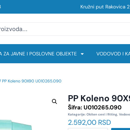
8
Kružni put Rakovica 
 ZA JAVNE I POSLOVNE OBJEKTE
VODOVOD I KA
/ PP Koleno 90X90 U010265.090
PP Koleno 90
Šifra:
U010265.090
Kategorije:
Okiten cevi i fitting
,
Vodovo
2.592,00
RSD