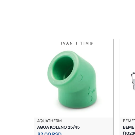
AQUATHERM
BEME
gledalo
AQUA KOLENO 25/45
BEMET
(1023
82,00
RSD