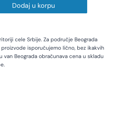
Dodaj u korpu
toriji cele Srbije. Za područje Beograda
proizvode isporučujemo lično, bez ikakvih
vu van Beograda obračunava cena u skladu
e.