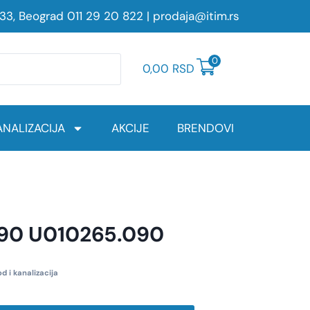
233, Beograd
011 29 20 822
|
prodaja@itim.rs
0
0,00
RSD
NALIZACIJA
AKCIJE
BRENDOVI
X90 U010265.090
d i kanalizacija