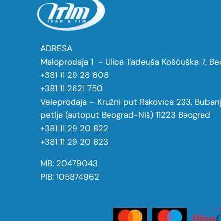
ADRESA
Maloprodaja 1 - Ulica Tadeuša Košćuška 7, Be
+381 11 29 28 608
+381 11 2621 750
Veleprodaja – Kružni put Rakovica 233, Buban
petlja (autoput Beograd-Niš) 11223 Beograd
+381 11 29 20 822
+381 11 29 20 823
MB: 20479043
PIB: 105874962