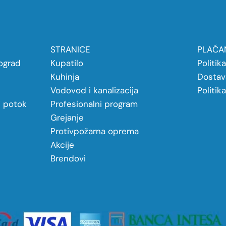
STRANICE
PLAĆAN
ograd
Kupatilo
Politik
Kuhinja
Dostav
Vodovod i kanalizacija
Politik
j potok
Profesionalni program
Grejanje
Protivpožarna oprema
Akcije
Brendovi