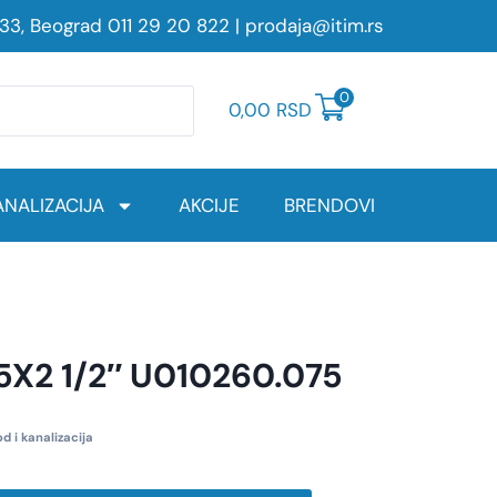
233, Beograd
011 29 20 822
|
prodaja@itim.rs
0
0,00
RSD
NALIZACIJA
AKCIJE
BRENDOVI
75X2 1/2″ U010260.075
d i kanalizacija