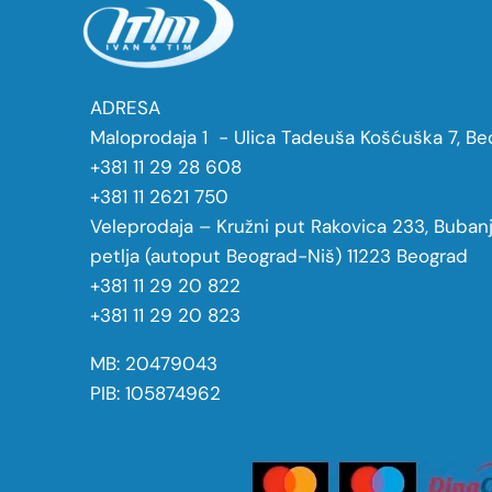
ADRESA
Maloprodaja 1 - Ulica Tadeuša Košćuška 7, Be
+381 11 29 28 608
+381 11 2621 750
Veleprodaja – Kružni put Rakovica 233, Buban
petlja (autoput Beograd-Niš) 11223 Beograd
+381 11 29 20 822
+381 11 29 20 823
MB: 20479043
PIB: 105874962