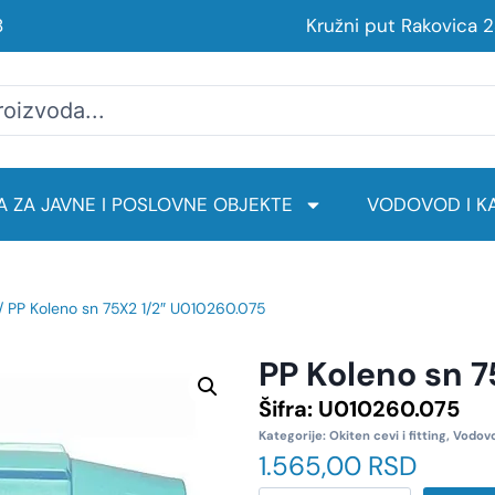
8
Kružni put Rakovica 
 ZA JAVNE I POSLOVNE OBJEKTE
VODOVOD I KA
/ PP Koleno sn 75X2 1/2″ U010260.075
PP Koleno sn 
Šifra:
U010260.075
Kategorije:
Okiten cevi i fitting
,
Vodovo
1.565,00
RSD