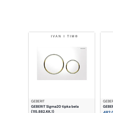
GEBERIT
GEBER
lavina sa
GEBERIT Sigma20 tipka bela
GEBER
 (231601G)
(115.882.KK.1)
482