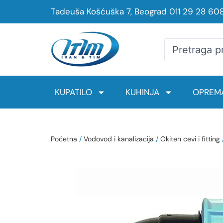
Tadeuša Košćuška 7, Beograd
011 29 28 60
KUPATILO
KUHINJA
OPREMA
Početna
/
Vodovod i kanalizacija
/
Okiten cevi i fitting