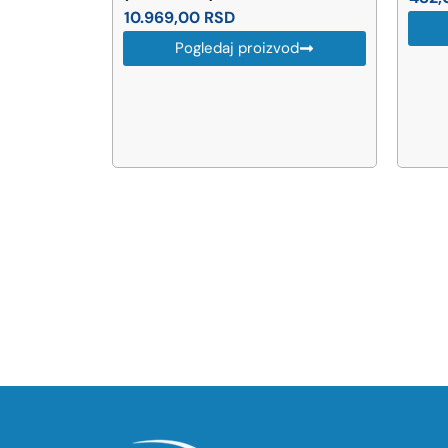
10.969,00
RSD
di 5.522 RSD ·
Pogledaj proizvod
IJA
od