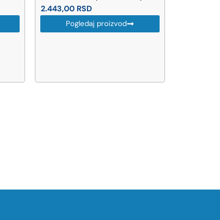
2.443,00
RSD
10.350,0
Pogledaj proizvod
Pog