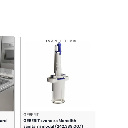
GEBERIT
VILLEROY &
ard
GEBERIT zvono za Monolith
VILLEROY 
sanitarni modul (242.389.00.1)
daska soft-