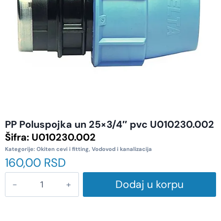
PP Poluspojka un 25×3/4″ pvc U010230.002
Šifra:
U010230.002
Kategorije:
Okiten cevi i fitting
,
Vodovod i kanalizacija
160,00
RSD
Dodaj u korpu