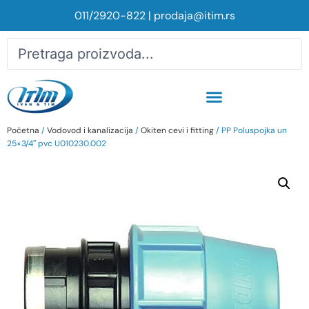
011/2920-822
|
prodaja@itim.rs
Početna
/
Vodovod i kanalizacija
/
Okiten cevi i fitting
/ PP Poluspojka un
25×3/4″ pvc U010230.002