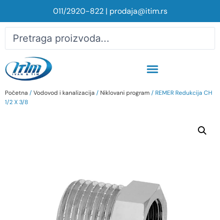
011/2920-822
|
prodaja@itim.rs
Početna
/
Vodovod i kanalizacija
/
Niklovani program
/ REMER Redukcija CH
1/2 X 3/8