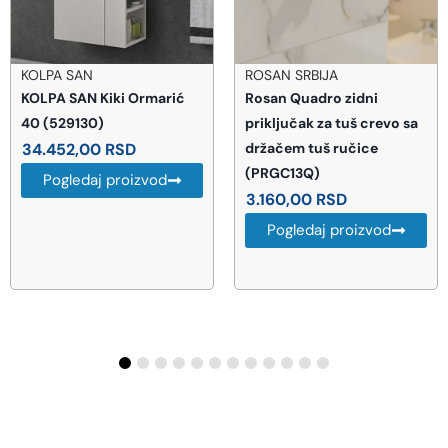
KOLPA SAN
ROSAN SRBIJA
KOLPA SAN Kiki Ormarić
Rosan Quadro zidni
40 (529130)
priključak za tuš crevo sa
34.452,00
RSD
držačem tuš ručice
(PRGC13Q)
Pogledaj proizvod
3.160,00
RSD
Pogledaj proizvod