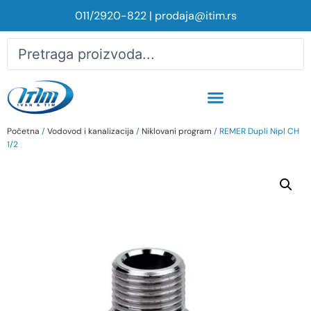
011/2920-822
|
prodaja@itim.rs
Početna
/
Vodovod i kanalizacija
/
Niklovani program
/ REMER Dupli Nipl CH
1/2