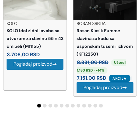
KOLO
ROSAN SRBIJA
KOLO Idol zidni lavabo sa
Rosan Klasik Fumme
otvorom za slavinu 55 × 43
slavina za kadu sa
cm beli (M11155)
usponskim tušem i izlivom
3.708,00
RSD
(KF12250)
8.331,00
RSD
Uštedi
Pogledaj proizvod
1.180 RSD · -14%
7.151,00
RSD
AKCIJA
Pogledaj proizvod