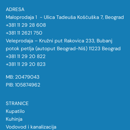
ADRESA
Maloprodaja 1 - Ulica Tadeuša Košćuška 7, Beograd
+381 11 29 28 608
+381 11 2621 750
Veleprodaja – Kružni put Rakovica 233, Bubanj
potok petlja (autoput Beograd-Niš) 11223 Beograd
+381 11 29 20 822
+381 11 29 20 823
MB: 20479043
PIB: 105874962
STRANICE
Kupatilo
Kuhinja
Vodovod i kanalizacija