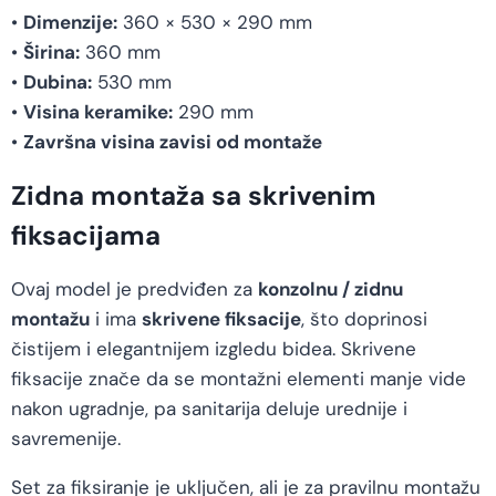
•
Dimenzije:
360 × 530 × 290 mm
•
Širina:
360 mm
•
Dubina:
530 mm
•
Visina keramike:
290 mm
•
Završna visina zavisi od montaže
Zidna montaža sa skrivenim
fiksacijama
Ovaj model je predviđen za
konzolnu / zidnu
montažu
i ima
skrivene fiksacije
, što doprinosi
čistijem i elegantnijem izgledu bidea. Skrivene
fiksacije znače da se montažni elementi manje vide
nakon ugradnje, pa sanitarija deluje urednije i
savremenije.
Set za fiksiranje je uključen, ali je za pravilnu montažu