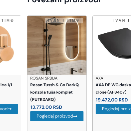
ROSAN SRBIJA
AXA
Rosan Tussh & Co DarkQ
AXA DP WC daska soft
konzola tuša komplet
close (AF8407)
(PUTKDARQ)
19.472,00
RSD
13.772,00
RSD
Pogledaj proizvod
Pogledaj proizvod