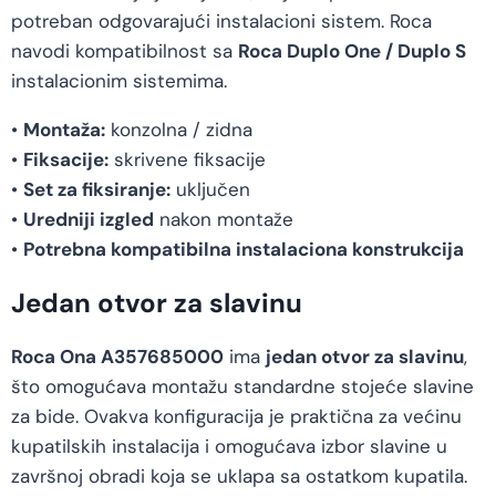
potreban odgovarajući instalacioni sistem. Roca
navodi kompatibilnost sa
Roca Duplo One / Duplo S
instalacionim sistemima.
•
Montaža:
konzolna / zidna
•
Fiksacije:
skrivene fiksacije
•
Set za fiksiranje:
uključen
•
Uredniji izgled
nakon montaže
•
Potrebna kompatibilna instalaciona konstrukcija
Jedan otvor za slavinu
Roca Ona A357685000
ima
jedan otvor za slavinu
,
što omogućava montažu standardne stojeće slavine
za bide. Ovakva konfiguracija je praktična za većinu
kupatilskih instalacija i omogućava izbor slavine u
završnoj obradi koja se uklapa sa ostatkom kupatila.