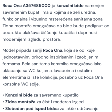
Roca Ona A357685000
je
konzolni bide
namenjen
savremenim kupatilima u kojima se želi uredna,
funkcionalna i vizuelno rasterećena sanitarna zona.
Zidna montaža omogućava da bide bude podignut od
poda, što olakšava čišćenje kupatila i doprinosi
modernijem izgledu prostora.
Model pripada seriji
Roca Ona
, koja se odlikuje
jednostavnim, prirodno inspirisanim i zaobljenim
formama. Bela sanitarna keramika omogućava lako
uklapanje sa WC šoljama, lavaboima i ostalim
elementima iz iste kolekcije, posebno uz Roca Ona
konzolne WC šolje.
•
Konzolni bide
za savremeno kupatilo
•
Zidna montaža
za čist i moderan izgled
•
Slobodan pod ispod bidea
za lakše održavanje