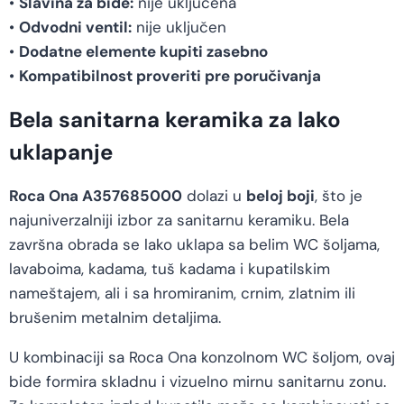
•
Slavina za bide:
nije uključena
•
Odvodni ventil:
nije uključen
•
Dodatne elemente kupiti zasebno
•
Kompatibilnost proveriti pre poručivanja
Bela sanitarna keramika za lako
uklapanje
Roca Ona A357685000
dolazi u
beloj boji
, što je
najuniverzalniji izbor za sanitarnu keramiku. Bela
završna obrada se lako uklapa sa belim WC šoljama,
lavaboima, kadama, tuš kadama i kupatilskim
nameštajem, ali i sa hromiranim, crnim, zlatnim ili
brušenim metalnim detaljima.
U kombinaciji sa Roca Ona konzolnom WC šoljom, ovaj
bide formira skladnu i vizuelno mirnu sanitarnu zonu.