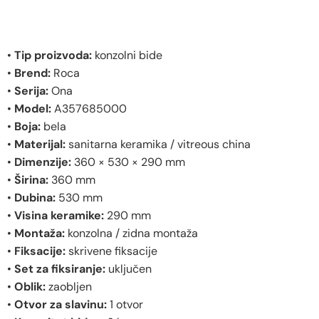
•
Tip proizvoda:
konzolni bide
•
Brend:
Roca
•
Serija:
Ona
•
Model:
A357685000
•
Boja:
bela
•
Materijal:
sanitarna keramika / vitreous china
•
Dimenzije:
360 × 530 × 290 mm
•
Širina:
360 mm
•
Dubina:
530 mm
•
Visina keramike:
290 mm
•
Montaža:
konzolna / zidna montaža
•
Fiksacije:
skrivene fiksacije
•
Set za fiksiranje:
uključen
•
Oblik:
zaobljen
•
Otvor za slavinu:
1 otvor