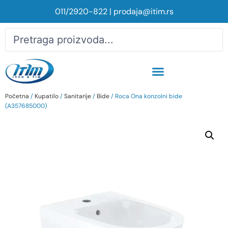
011/2920-822
|
prodaja@itim.rs
Početna
/
Kupatilo
/
Sanitarije
/
Bide
/ Roca Ona konzolni bide
(A357685000)