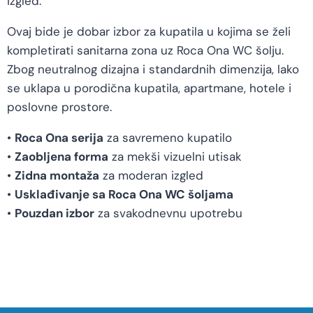
izgled.
Ovaj bide je dobar izbor za kupatila u kojima se želi
kompletirati sanitarna zona uz Roca Ona WC šolju.
Zbog neutralnog dizajna i standardnih dimenzija, lako
se uklapa u porodična kupatila, apartmane, hotele i
poslovne prostore.
•
Roca Ona serija
za savremeno kupatilo
•
Zaobljena forma
za mekši vizuelni utisak
•
Zidna montaža
za moderan izgled
•
Usklađivanje sa Roca Ona WC šoljama
•
Pouzdan izbor
za svakodnevnu upotrebu