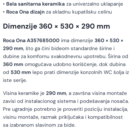
•
Bela sanitarna keramika
za univerzalno uklapanje
•
Roca Ona dizajn
za skladnu kupatilsku celinu
Dimenzije 360 × 530 × 290 mm
Roca Ona A357685000
ima dimenzije
360 × 530 ×
290 mm
, što ga čini bideom standardne širine i
dubine za komfornu svakodnevnu upotrebu. Širina od
360 mm
omogućava udobno korišćenje, dok dubina
od
530 mm
lepo prati dimenzije konzolnih WC šolja iz
iste serije.
Visina keramike je
290 mm
, a završna visina montaže
zavisi od instalacionog sistema i podešavanja nosača.
Pre ugradnje potrebno je proveriti poziciju instalacija,
visinu montaže, razmak priključaka i kompatibilnost
sa izabranom slavinom za bide.