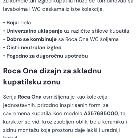
Za kompletan izgled kupatila može se kombinovati sa
lavaboima i WC daskama iz iste kolekcije.
•
Boja:
bela
•
Univerzalno uklapanje
uz različite stilove kupatila
•
Dobro se kombinuje
sa Roca Ona WC šoljama
•
Čist i neutralan izgled
•
Pogodno za dugoročnu upotrebu
Roca Ona dizajn za skladnu
kupatilsku zonu
Serija
Roca Ona
osmišljena je kao kolekcija
jednostavnih, prirodno inspirisanih formi za
savremena kupatila. Kod modela
A357685000
, taj
karakter se vidi kroz zaobljen oblik, belu keramiku i
zidnu montažu koja prostoru daje lakši i uredniji