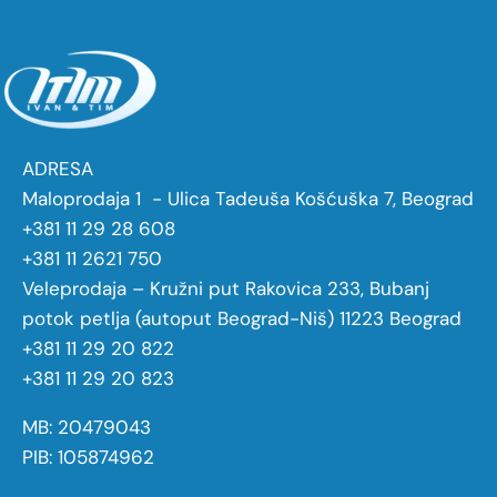
ADRESA
Maloprodaja 1 - Ulica Tadeuša Košćuška 7, Beograd
+381 11 29 28 608
+381 11 2621 750
Veleprodaja – Kružni put Rakovica 233, Bubanj
potok petlja (autoput Beograd-Niš) 11223 Beograd
+381 11 29 20 822
+381 11 29 20 823
MB: 20479043
PIB: 105874962