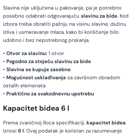
Slavina nije uključena u pakovanje, pa je potrebno
posebno odabrati odgovarajuću
slavinu za bide
. Kod
izbora treba obratiti pažnju na visinu slavine, dužinu
izliva i usmeravanje mlaza, kako bi korišćenje bilo
udobno i bez nepotrebnog prskanja.
•
Otvor za slavinu:
1 otvor
•
Pogodno za stojeću slavinu za bide
•
Slavina se kupuje zasebno
•
Mogućnost usklađivanja
sa završnom obradom
ostalih elemenata
•
Praktično za svakodnevnu upotrebu
Kapacitet bidea 6 l
Prema zvaničnoj Roca specifikaciji,
kapacitet bidea
iznosi
6 l
. Ovaj podatak je koristan za razumevanje