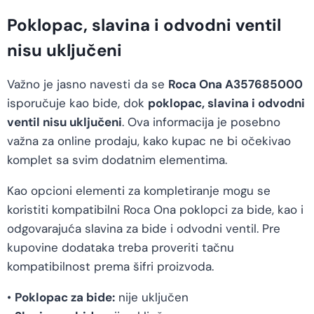
Poklopac, slavina i odvodni ventil
nisu uključeni
Važno je jasno navesti da se
Roca Ona A357685000
isporučuje kao bide, dok
poklopac, slavina i odvodni
ventil nisu uključeni
. Ova informacija je posebno
važna za online prodaju, kako kupac ne bi očekivao
komplet sa svim dodatnim elementima.
Kao opcioni elementi za kompletiranje mogu se
koristiti kompatibilni Roca Ona poklopci za bide, kao i
odgovarajuća slavina za bide i odvodni ventil. Pre
kupovine dodataka treba proveriti tačnu
kompatibilnost prema šifri proizvoda.
•
Poklopac za bide:
nije uključen