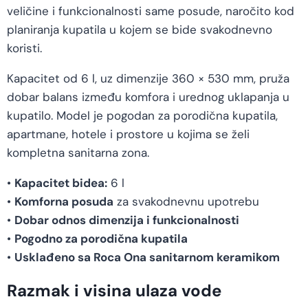
veličine i funkcionalnosti same posude, naročito kod
planiranja kupatila u kojem se bide svakodnevno
koristi.
Kapacitet od 6 l, uz dimenzije 360 × 530 mm, pruža
dobar balans između komfora i urednog uklapanja u
kupatilo. Model je pogodan za porodična kupatila,
apartmane, hotele i prostore u kojima se želi
kompletna sanitarna zona.
•
Kapacitet bidea:
6 l
•
Komforna posuda
za svakodnevnu upotrebu
•
Dobar odnos dimenzija i funkcionalnosti
•
Pogodno za porodična kupatila
•
Usklađeno sa Roca Ona sanitarnom keramikom
Razmak i visina ulaza vode