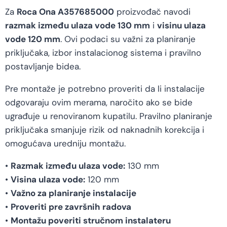
Za
Roca Ona A357685000
proizvođač navodi
razmak između ulaza vode 130 mm
i
visinu ulaza
vode 120 mm
. Ovi podaci su važni za planiranje
priključaka, izbor instalacionog sistema i pravilno
postavljanje bidea.
Pre montaže je potrebno proveriti da li instalacije
odgovaraju ovim merama, naročito ako se bide
ugrađuje u renoviranom kupatilu. Pravilno planiranje
priključaka smanjuje rizik od naknadnih korekcija i
omogućava uredniju montažu.
•
Razmak između ulaza vode:
130 mm
•
Visina ulaza vode:
120 mm
•
Važno za planiranje instalacije
•
Proveriti pre završnih radova
•
Montažu poveriti stručnom instalateru