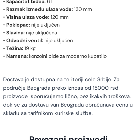
•
Kapacitet bidea:
6 l
•
Razmak između ulaza vode:
130 mm
•
Visina ulaza vode:
120 mm
•
Poklopac:
nije uključen
•
Slavina:
nije uključena
•
Odvodni ventil:
nije uključen
•
Težina:
19 kg
•
Namena:
konzolni bide za moderno kupatilo
Dostava je dostupna na teritoriji cele Srbije. Za
područje Beograda preko iznosa od 15000 rsd
proizvode isporučujemo lično, bez ikakvih troškova,
dok se za dostavu van Beograda obračunava cena u
skladu sa tarifnikom kurirske službe.
Povezani proizvodi