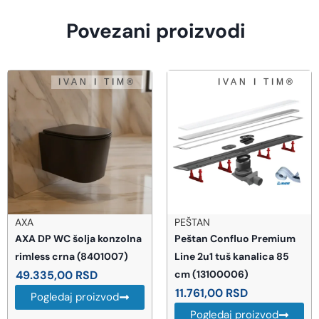
Povezani proizvodi
PEŠTAN
HANSGROHE
Peštan Confluo Premium
Hansgrohe Raindance
Line 2u1 tuš kanalica 85
Select S 120 3jet tuš ručica
cm (13100006)
– mat crna (26530670)
11.761,00
RSD
19.743,00
RSD
Pogledaj proizvod
Pogledaj proizvod