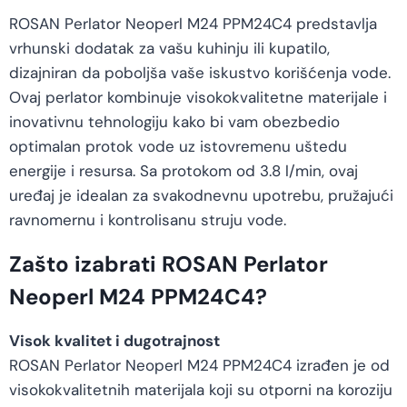
ROSAN Perlator Neoperl M24 PPM24C4 predstavlja
vrhunski dodatak za vašu kuhinju ili kupatilo,
dizajniran da poboljša vaše iskustvo korišćenja vode.
Ovaj perlator kombinuje visokokvalitetne materijale i
inovativnu tehnologiju kako bi vam obezbedio
optimalan protok vode uz istovremenu uštedu
energije i resursa. Sa protokom od 3.8 l/min, ovaj
uređaj je idealan za svakodnevnu upotrebu, pružajući
ravnomernu i kontrolisanu struju vode.
Zašto izabrati ROSAN Perlator
Neoperl M24 PPM24C4?
Visok kvalitet i dugotrajnost
ROSAN Perlator Neoperl M24 PPM24C4 izrađen je od
visokokvalitetnih materijala koji su otporni na koroziju