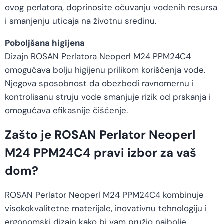
ovog perlatora, doprinosite očuvanju vodenih resursa
i smanjenju uticaja na životnu sredinu.
Poboljšana higijena
Dizajn ROSAN Perlatora Neoperl M24 PPM24C4
omogućava bolju higijenu prilikom korišćenja vode.
Njegova sposobnost da obezbedi ravnomernu i
kontrolisanu struju vode smanjuje rizik od prskanja i
omogućava efikasnije čišćenje.
Zašto je ROSAN Perlator Neoperl
M24 PPM24C4 pravi izbor za vaš
dom?
ROSAN Perlator Neoperl M24 PPM24C4 kombinuje
visokokvalitetne materijale, inovativnu tehnologiju i
ergonomski dizajn kako bi vam pružio najbolje