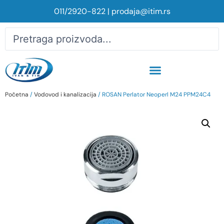
011/2920-822
|
prodaja@itim.rs
Početna
/
Vodovod i kanalizacija
/ ROSAN Perlator Neoperl M24 PPM24C4