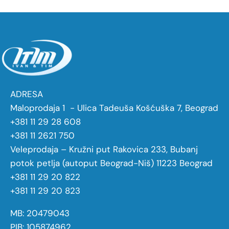
ADRESA
Maloprodaja 1 - Ulica Tadeuša Košćuška 7, Beograd
+381 11 29 28 608
+381 11 2621 750
Veleprodaja – Kružni put Rakovica 233, Bubanj
potok petlja (autoput Beograd-Niš) 11223 Beograd
+381 11 29 20 822
+381 11 29 20 823
MB: 20479043
PIB: 105874962