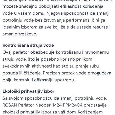
možete značajno poboljšati efikasnost korišćenja
vode u vašem domu. Njegova sposobnost da smanji
potrošnju vode bez žrtvovanja performansi čini ga
idealnim izborom za sve koji žele da uštede resurse i
smanje troškove.
Kontrolisana struja vode
Ovaj perlator obezbeđuje kontrolisanu i ravnomernu
struju vode, što je posebno korisno prilikom
svakodnevnih aktivnosti kao što su pranje ruku,
posuđa ili čišćenje. Precizan protok vode omogućava
bolju kontrolu i efikasniju upotrebu.
Ekološki prihvatljiv izbor
Sa svojom sposobnošću da smanji potrošnju vode,
ROSAN Perlator Neoperl M24 PPM24C4 predstavlja
ekološki prihvatljiv izbor za vaš dom. Korišćenjem