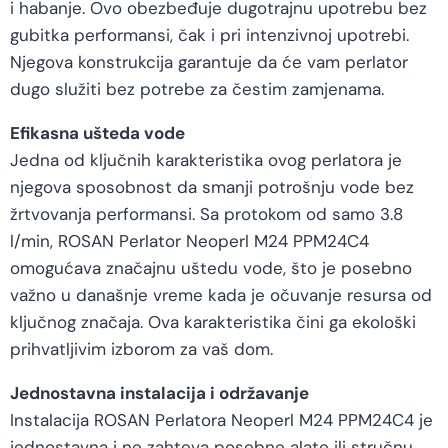
i habanje. Ovo obezbeđuje dugotrajnu upotrebu bez
gubitka performansi, čak i pri intenzivnoj upotrebi.
Njegova konstrukcija garantuje da će vam perlator
dugo služiti bez potrebe za čestim zamjenama.
Efikasna ušteda vode
Jedna od ključnih karakteristika ovog perlatora je
njegova sposobnost da smanji potrošnju vode bez
žrtvovanja performansi. Sa protokom od samo 3.8
l/min, ROSAN Perlator Neoperl M24 PPM24C4
omogućava značajnu uštedu vode, što je posebno
važno u današnje vreme kada je očuvanje resursa od
ključnog značaja. Ova karakteristika čini ga ekološki
prihvatljivim izborom za vaš dom.
Jednostavna instalacija i održavanje
Instalacija ROSAN Perlatora Neoperl M24 PPM24C4 je
jednostavna i ne zahteva posebne alate ili stručnu