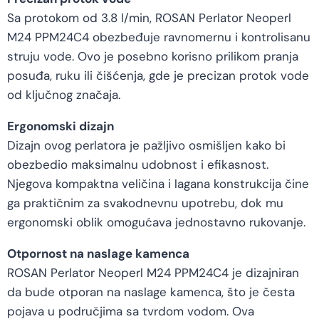
Sa protokom od 3.8 l/min, ROSAN Perlator Neoperl
M24 PPM24C4 obezbeđuje ravnomernu i kontrolisanu
struju vode. Ovo je posebno korisno prilikom pranja
posuđa, ruku ili čišćenja, gde je precizan protok vode
od ključnog značaja.
Ergonomski dizajn
Dizajn ovog perlatora je pažljivo osmišljen kako bi
obezbedio maksimalnu udobnost i efikasnost.
Njegova kompaktna veličina i lagana konstrukcija čine
ga praktičnim za svakodnevnu upotrebu, dok mu
ergonomski oblik omogućava jednostavno rukovanje.
Otpornost na naslage kamenca
ROSAN Perlator Neoperl M24 PPM24C4 je dizajniran
da bude otporan na naslage kamenca, što je česta
pojava u područjima sa tvrdom vodom. Ova