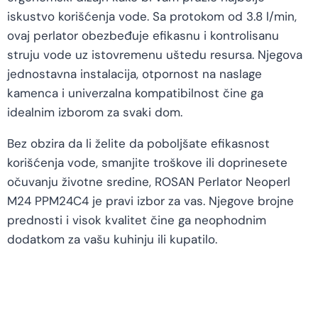
iskustvo korišćenja vode. Sa protokom od 3.8 l/min,
ovaj perlator obezbeđuje efikasnu i kontrolisanu
struju vode uz istovremenu uštedu resursa. Njegova
jednostavna instalacija, otpornost na naslage
kamenca i univerzalna kompatibilnost čine ga
idealnim izborom za svaki dom.
Bez obzira da li želite da poboljšate efikasnost
korišćenja vode, smanjite troškove ili doprinesete
očuvanju životne sredine, ROSAN Perlator Neoperl
M24 PPM24C4 je pravi izbor za vas. Njegove brojne
prednosti i visok kvalitet čine ga neophodnim
dodatkom za vašu kuhinju ili kupatilo.