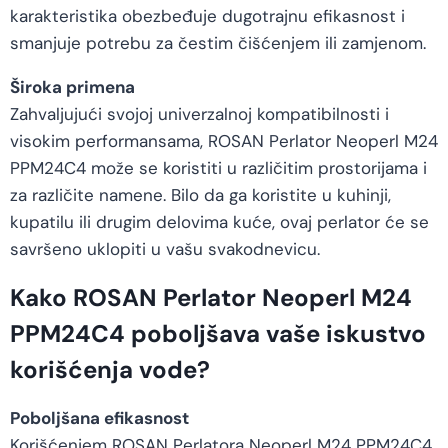
karakteristika obezbeđuje dugotrajnu efikasnost i
smanjuje potrebu za čestim čišćenjem ili zamjenom.
Široka primena
Zahvaljujući svojoj univerzalnoj kompatibilnosti i
visokim performansama, ROSAN Perlator Neoperl M24
PPM24C4 može se koristiti u različitim prostorijama i
za različite namene. Bilo da ga koristite u kuhinji,
kupatilu ili drugim delovima kuće, ovaj perlator će se
savršeno uklopiti u vašu svakodnevicu.
Kako ROSAN Perlator Neoperl M24
PPM24C4 poboljšava vaše iskustvo
korišćenja vode?
Poboljšana efikasnost
Korišćenjem ROSAN Perlatora Neoperl M24 PPM24C4,