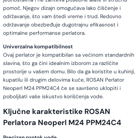
pomoć. Njegov dizajn omogućava lako čišćenje i
održavanje, što vam štedi vreme i trud. Redovno
održavanje obezbeđuje dugotrajnu efikasnost i
optimalne performanse perlatora.
Univerzalna kompatibilnost
Ovaj perlator je kompatibilan sa većinom standardnih
slavina, što ga čini idealnim izborom za različite
prostorije u vašem domu. Bilo da ga koristite u kuhinji,
kupatilu ili drugim delovima kuće, ROSAN Perlator
Neoperl M24 PPM24C4 će se savršeno uklopiti i
poboljšati vaše iskustvo korišćenja vode.
Ključne karakteristike ROSAN
Perlatora Neoperl M24 PPM24C4
Precizan protok vode