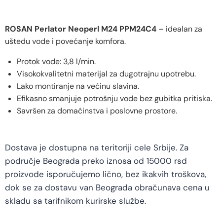
ROSAN Perlator Neoperl M24 PPM24C4
– idealan za
uštedu vode i povećanje komfora.
Protok vode: 3,8 l/min.
Visokokvalitetni materijal za dugotrajnu upotrebu.
Lako montiranje na većinu slavina.
Efikasno smanjuje potrošnju vode bez gubitka pritiska.
Savršen za domaćinstva i poslovne prostore.
Dostava je dostupna na teritoriji cele Srbije. Za
područje Beograda preko iznosa od 15000 rsd
proizvode isporučujemo lično, bez ikakvih troškova,
dok se za dostavu van Beograda obračunava cena u
skladu sa tarifnikom kurirske službe.