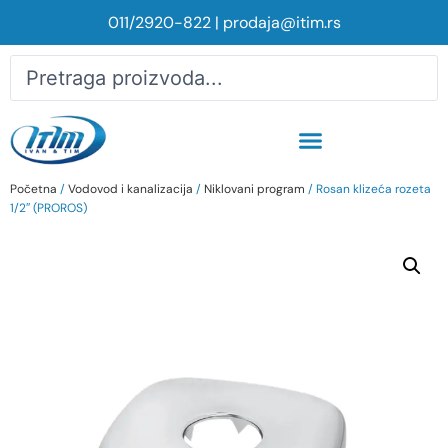
011/2920-822
|
prodaja@itim.rs
Početna
/
Vodovod i kanalizacija
/
Niklovani program
/ Rosan klizeća rozeta
1/2″ (PROROS)