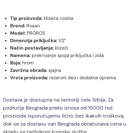
Tip proizvoda:
klizeća rozeta
Brend:
Rosan
Model:
PROROS
Dimenzija priključka:
1/2″
Način postavljanja:
klizeći
Namena:
prekrivanje spoja priključka i zida
Boja:
hrom
Završna obrada:
sjajna
Vrsta proizvoda:
rezervni deo i dodatna oprema
Dostava je dostupna na teritoriji cele Srbije. Za
područje Beograda preko iznosa od 15000 rsd
proizvode isporučujemo lično, bez ikakvih troškova,
dok se za dostavu van Beograda obračunava cena u
skladu sa tarifnikom kurirske službe.