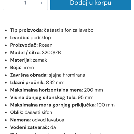
Dodaj u korpu
Tip proizvoda:
čašasti sifon za lavabo
Izvedba:
podsklop
Proizvođač:
Rosan
Model / šifra:
S200/ZB
Materijal:
zamak
Boja:
hrom
Završna obrada:
sjajna hromirana
Izlazni prečnik:
Ø32 mm
Maksimalna horizontalna mera:
200 mm
Visina donjeg sifonskog tela:
95 mm
Maksimalna mera gornjeg priključka:
100 mm
Oblik:
čašasti sifon
Namena:
odvod lavaboa
Vodeni zatvarač:
da