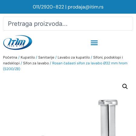
011/2920-822
|
prodaja@itim.rs
Početna
/
Kupatilo
/
Sanitarije
/
Lavabo za kupatilo
/
Sifoni, podsklopi i
nadsklopi
/
Sifon za lavabo
/ Rosan čašasti sifon za lavabo Ø32 mm hrom
(S200/ZB)