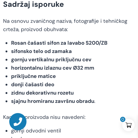
Sadržaj isporuke
Na osnovu zvaničnog naziva, fotografije i tehničkog
crteža, proizvod obuhvata:
Rosan čašasti sifon za lavabo S200/ZB
sifonsko telo od zamaka
gornju vertikalnu priključnu cev
horizontalnu izlaznu cev Ø32 mm
priključne matice
donji čašasti deo
zidnu dekorativnu rozetu
sjajnu hromiranu završnu obradu
.
Kao deo proizvoda nisu navedeni:
0
gornji odvodni ventil