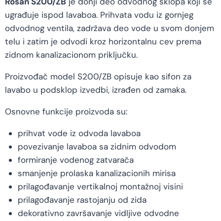
Rosan S200/ZB
je donji deo odvodnog sklopa koji se
ugrađuje ispod lavaboa. Prihvata vodu iz gornjeg
odvodnog ventila, zadržava deo vode u svom donjem
telu i zatim je odvodi kroz horizontalnu cev prema
zidnom kanalizacionom priključku.
Proizvođač model S200/ZB opisuje kao sifon za
lavabo u podsklop izvedbi, izrađen od zamaka.
Osnovne funkcije proizvoda su:
prihvat vode iz odvoda lavaboa
povezivanje lavaboa sa zidnim odvodom
formiranje vodenog zatvarača
smanjenje prolaska kanalizacionih mirisa
prilagođavanje vertikalnoj montažnoj visini
prilagođavanje rastojanju od zida
dekorativno završavanje vidljive odvodne