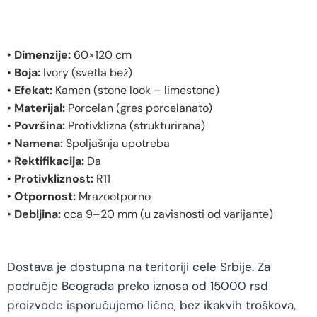
•
Dimenzije:
60×120 cm
•
Boja:
Ivory (svetla bež)
•
Efekat:
Kamen (stone look – limestone)
•
Materijal:
Porcelan (gres porcelanato)
•
Površina:
Protivklizna (strukturirana)
•
Namena:
Spoljašnja upotreba
•
Rektifikacija:
Da
•
Protivkliznost:
R11
•
Otpornost:
Mrazootporno
•
Debljina:
cca 9–20 mm (u zavisnosti od varijante)
Dostava je dostupna na teritoriji cele Srbije. Za
područje Beograda preko iznosa od 15000 rsd
proizvode isporučujemo lično, bez ikakvih troškova,