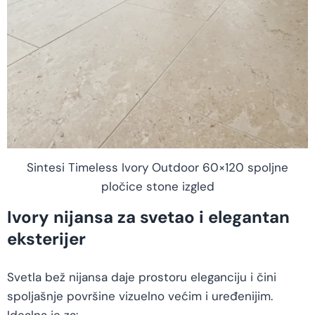
Sintesi Timeless Ivory Outdoor 60×120 spoljne
pločice stone izgled
Ivory nijansa za svetao i elegantan
eksterijer
Svetla bež nijansa daje prostoru eleganciju i čini
spoljašnje površine vizuelno većim i uređenijim.
Idealna je za: