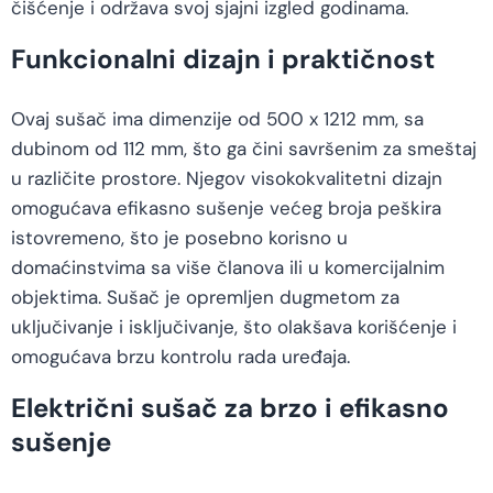
čišćenje i održava svoj sjajni izgled godinama.
Funkcionalni dizajn i praktičnost
Ovaj sušač ima dimenzije od 500 x 1212 mm, sa
dubinom od 112 mm, što ga čini savršenim za smeštaj
u različite prostore. Njegov visokokvalitetni dizajn
omogućava efikasno sušenje većeg broja peškira
istovremeno, što je posebno korisno u
domaćinstvima sa više članova ili u komercijalnim
objektima. Sušač je opremljen dugmetom za
uključivanje i isključivanje, što olakšava korišćenje i
omogućava brzu kontrolu rada uređaja.
Električni sušač za brzo i efikasno
sušenje