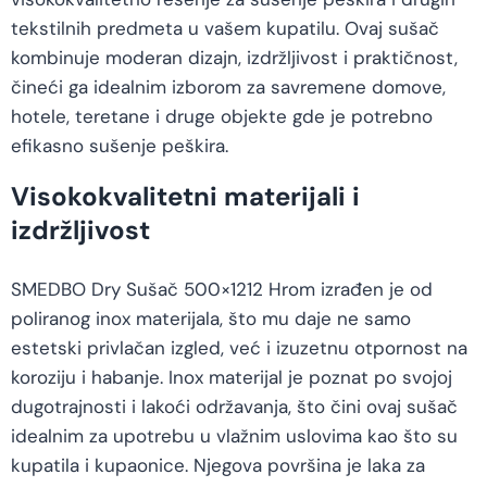
tekstilnih predmeta u vašem kupatilu. Ovaj sušač
kombinuje moderan dizajn, izdržljivost i praktičnost,
čineći ga idealnim izborom za savremene domove,
hotele, teretane i druge objekte gde je potrebno
efikasno sušenje peškira.
Visokokvalitetni materijali i
izdržljivost
SMEDBO Dry Sušač 500×1212 Hrom izrađen je od
poliranog inox materijala, što mu daje ne samo
estetski privlačan izgled, već i izuzetnu otpornost na
koroziju i habanje. Inox materijal je poznat po svojoj
dugotrajnosti i lakoći održavanja, što čini ovaj sušač
idealnim za upotrebu u vlažnim uslovima kao što su
kupatila i kupaonice. Njegova površina je laka za