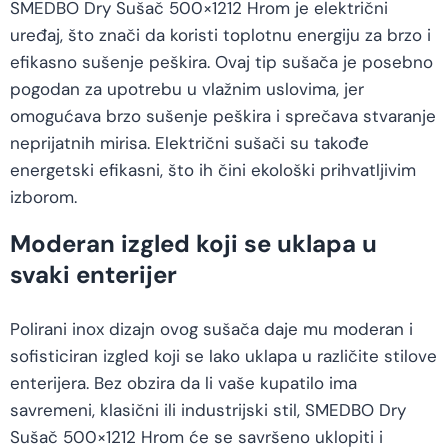
SMEDBO Dry Sušač 500×1212 Hrom je električni
uređaj, što znači da koristi toplotnu energiju za brzo i
efikasno sušenje peškira. Ovaj tip sušača je posebno
pogodan za upotrebu u vlažnim uslovima, jer
omogućava brzo sušenje peškira i sprečava stvaranje
neprijatnih mirisa. Električni sušači su takođe
energetski efikasni, što ih čini ekološki prihvatljivim
izborom.
Moderan izgled koji se uklapa u
svaki enterijer
Polirani inox dizajn ovog sušača daje mu moderan i
sofisticiran izgled koji se lako uklapa u različite stilove
enterijera. Bez obzira da li vaše kupatilo ima
savremeni, klasični ili industrijski stil, SMEDBO Dry
Sušač 500×1212 Hrom će se savršeno uklopiti i