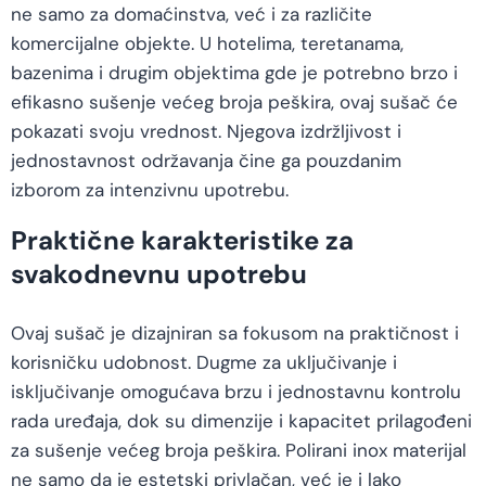
ne samo za domaćinstva, već i za različite
komercijalne objekte. U hotelima, teretanama,
bazenima i drugim objektima gde je potrebno brzo i
efikasno sušenje većeg broja peškira, ovaj sušač će
pokazati svoju vrednost. Njegova izdržljivost i
jednostavnost održavanja čine ga pouzdanim
izborom za intenzivnu upotrebu.
Praktične karakteristike za
svakodnevnu upotrebu
Ovaj sušač je dizajniran sa fokusom na praktičnost i
korisničku udobnost. Dugme za uključivanje i
isključivanje omogućava brzu i jednostavnu kontrolu
rada uređaja, dok su dimenzije i kapacitet prilagođeni
za sušenje većeg broja peškira. Polirani inox materijal
ne samo da je estetski privlačan, već je i lako