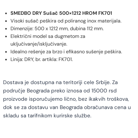
SMEDBO DRY Sušač 500×1212 HROM FK701
Visoki sušač peškira od poliranog inox materijala.
Dimenzije: 500 x 1212 mm, dubina 112 mm.
Električni model sa dugmetom za
uključivanje/isključivanje.
Idealno rešenje za brzo i efikasno sušenje peškira.
Linija: DRY, br. artikla: FK701.
Dostava je dostupna na teritoriji cele Srbije. Za
područje Beograda preko iznosa od 15000 rsd
proizvode isporučujemo lično, bez ikakvih troškova,
dok se za dostavu van Beograda obračunava cena u
skladu sa tarifnikom kurirske službe.