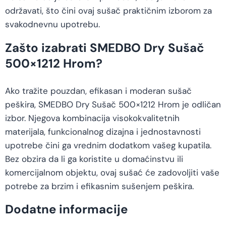
održavati, što čini ovaj sušač praktičnim izborom za
svakodnevnu upotrebu.
Zašto izabrati SMEDBO Dry Sušač
500×1212 Hrom?
Ako tražite pouzdan, efikasan i moderan sušač
peškira, SMEDBO Dry Sušač 500×1212 Hrom je odličan
izbor. Njegova kombinacija visokokvalitetnih
materijala, funkcionalnog dizajna i jednostavnosti
upotrebe čini ga vrednim dodatkom vašeg kupatila.
Bez obzira da li ga koristite u domaćinstvu ili
komercijalnom objektu, ovaj sušać će zadovoljiti vaše
potrebe za brzim i efikasnim sušenjem peškira.
Dodatne informacije