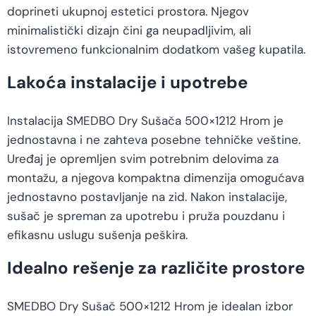
doprineti ukupnoj estetici prostora. Njegov
minimalistički dizajn čini ga neupadljivim, ali
istovremeno funkcionalnim dodatkom vašeg kupatila.
Lakoća instalacije i upotrebe
Instalacija SMEDBO Dry Sušača 500×1212 Hrom je
jednostavna i ne zahteva posebne tehničke veštine.
Uređaj je opremljen svim potrebnim delovima za
montažu, a njegova kompaktna dimenzija omogućava
jednostavno postavljanje na zid. Nakon instalacije,
sušač je spreman za upotrebu i pruža pouzdanu i
efikasnu uslugu sušenja peškira.
Idealno rešenje za različite prostore
SMEDBO Dry Sušač 500×1212 Hrom je idealan izbor