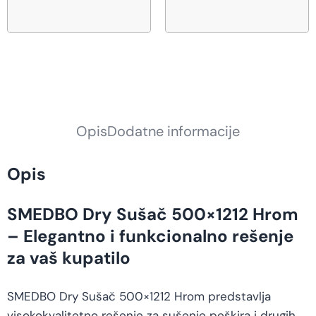
Opis
Dodatne informacije
Opis
SMEDBO Dry Sušač 500×1212 Hrom
– Elegantno i funkcionalno rešenje
za vaš kupatilo
SMEDBO Dry Sušač 500×1212 Hrom predstavlja
visokokvalitetno rešenje za sušenje peškira i drugih