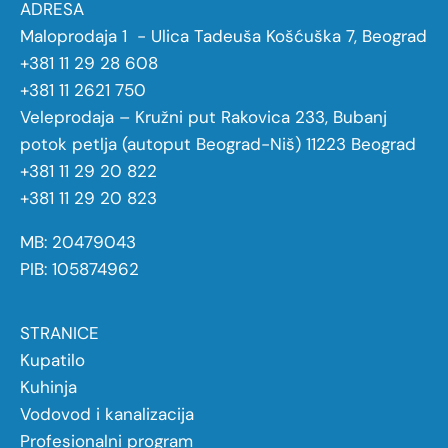
ADRESA
Maloprodaja 1 - Ulica Tadeuša Košćuška 7, Beograd
+381 11 29 28 608
+381 11 2621 750
Veleprodaja – Kružni put Rakovica 233, Bubanj
potok petlja (autoput Beograd-Niš) 11223 Beograd
+381 11 29 20 822
+381 11 29 20 823
MB: 20479043
PIB: 105874962
STRANICE
Kupatilo
Kuhinja
Vodovod i kanalizacija
Profesionalni program