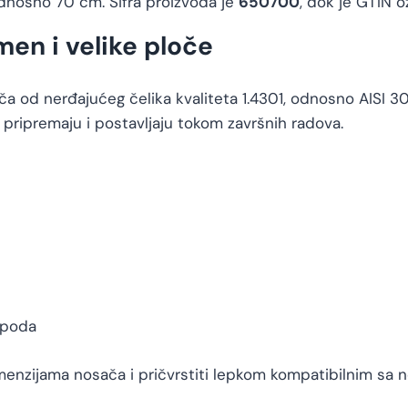
dnosno 70 cm. Šifra proizvoda je
650700
, dok je GTIN 
men i velike ploče
a od nerđajućeg čelika kvaliteta 1.4301, odnosno AISI 30
 pripremaju i postavljaju tokom završnih radova.
 poda
enzijama nosača i pričvrstiti lepkom kompatibilnim sa 