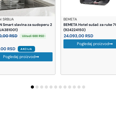
META
BEMETA
ETA Hotel sušač za ruke 700W
BEMETA Sablo držač čaše
24224150)
(160110012)
.093,00
RSD
5.545,00
RSD
Pogledaj proizvod
Pogledaj proizvod