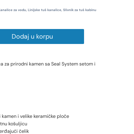
analice za vodu
,
Linijske tuš kanalice
,
Slivnik za tuš kabinu
Dodaj u korpu
ca za prirodni kamen sa Seal System setom i
 kamen i velike keramičke ploče
nu košuljicu
rđajući čelik