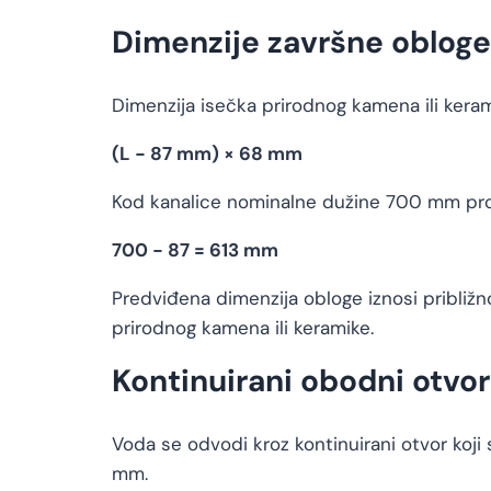
Dimenzije završne obloge
Dimenzija isečka prirodnog kamena ili kera
(L − 87 mm) × 68 mm
Kod kanalice nominalne dužine 700 mm pror
700 − 87 = 613 mm
Predviđena dimenzija obloge iznosi približ
prirodnog kamena ili keramike.
Kontinuirani obodni otvo
Voda se odvodi kroz kontinuirani otvor koji
mm.