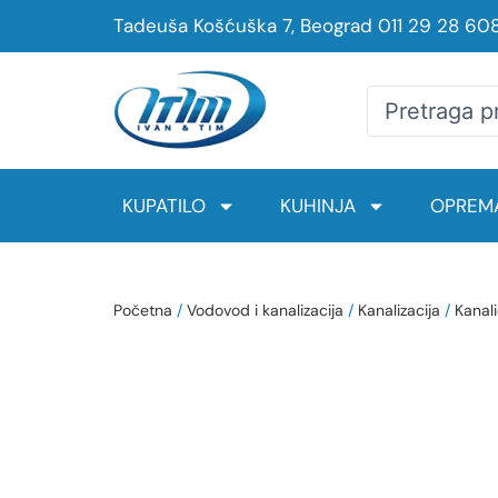
Tadeuša Košćuška 7, Beograd
011 29 28 60
KUPATILO
KUHINJA
OPREMA
Početna
/
Vodovod i kanalizacija
/
Kanalizacija
/
Kanal