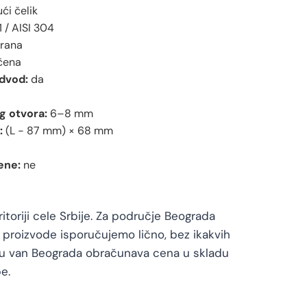
ći čelik
 / AISI 304
irana
čena
odvod:
da
g otvora:
6–8 mm
:
(L − 87 mm) × 68 mm
ene:
ne
toriji cele Srbije. Za područje Beograda
proizvode isporučujemo lično, bez ikakvih
vu van Beograda obračunava cena u skladu
e.