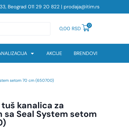
233, Beograd
011 29 20 822
|
prodaja@itim.rs
0
0,00
RSD
NALIZACIJA
AKCIJE
BRENDOVI
 System setom 70 cm (650700)
 tuš kanalica za
n sa Seal System setom
0)