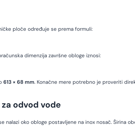
mičke ploče određuje se prema formuli:
ačunska dimenzija završne obloge iznosi:
no
613 × 68 mm
. Konačne mere potrebno je proveriti dir
r za odvod vode
 se nalazi oko obloge postavljene na inox nosač. Širina