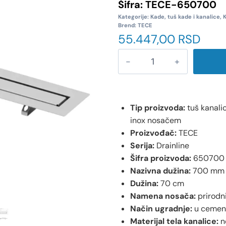
Šifra:
TECE-650700
Kategorije:
Kade, tuš kade i kanalice
,
K
Brend:
TECE
55.447,00
RSD
Tip proizvoda:
tuš kanali
inox nosačem
Proizvođač:
TECE
Serija:
Drainline
Šifra proizvoda:
650700
Nazivna dužina:
700 mm
Dužina:
70 cm
Namena nosača:
prirodni
Način ugradnje:
u cement
Materijal tela kanalice:
ne