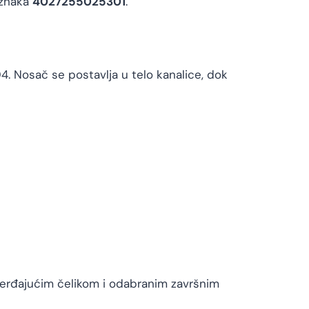
oznaka
4027255025301
.
4. Nosač se postavlja u telo kanalice, dok
nerđajućim čelikom i odabranim završnim