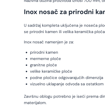
Nazivna dužina proizvoda iznosi 700 mm, o
Inox nosač za prirodni ka
U sadržaj kompleta uključena je noseća ploč
se prirodni kamen ili velika keramička ploča
Inox nosač namenjen je za:
prirodni kamen
mermerne ploče
granitne ploče
velike keramičke ploče
podne pločice odgovarajućih dimenzija
vizuelno uklapanje odvoda sa ostatkom
Završnu oblogu potrebno je iseći prema dim
materijalom.