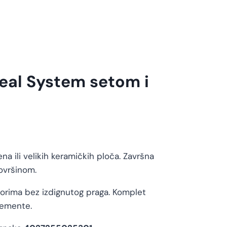
Seal System setom i
 ili velikih keramičkih ploča. Završna
ovršinom.
torima bez izdignutog praga. Komplet
lemente.