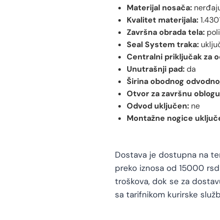
Materijal nosača:
nerđaju
Kvalitet materijala:
1.4301
Završna obrada tela:
pol
Seal System traka:
uklju
Centralni priključak za 
Unutrašnji pad:
da
Širina obodnog odvodno
Otvor za završnu oblogu
Odvod uključen:
ne
Montažne nogice uključ
Dostava je dostupna na teri
preko iznosa od 15000 rsd 
troškova, dok se za dosta
sa tarifnikom kurirske služb