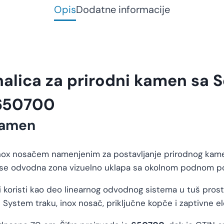
Opis
Dodatne informacije
nalica za prirodni kamen sa 
 650700
 kamen
nox nosačem namenjenim za postavljanje prirodnog kamena
e se odvodna zona vizuelno uklapa sa okolnom podnom p
i koristi kao deo linearnog odvodnog sistema u tuš pros
 System traku, inox nosač, priključne kopče i zaptivne e