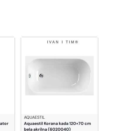
AQUAESTIL
PINO ART
ator
Aquaestil Korana kada 120×70 cm
PINO ART Kl
bela akrilna (6020040)
ogledalom 