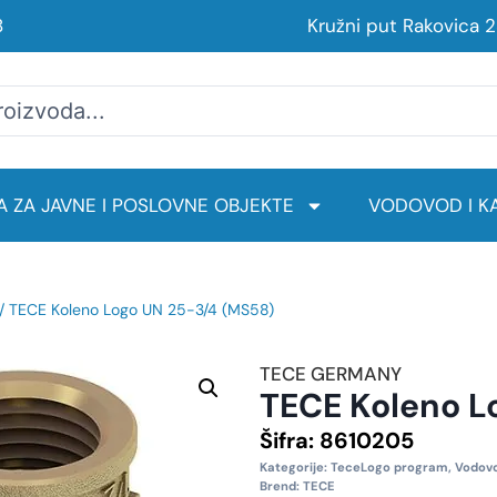
8
Kružni put Rakovica 
 ZA JAVNE I POSLOVNE OBJEKTE
VODOVOD I KA
/ TECE Koleno Logo UN 25-3/4 (MS58)
TECE GERMANY
TECE Koleno L
Šifra:
8610205
Kategorije:
TeceLogo program
,
Vodovo
Brend:
TECE