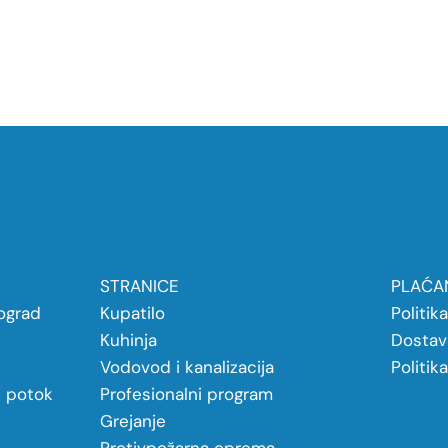
STRANICE
PLAĆAN
ograd
Kupatilo
Politik
Kuhinja
Dostav
Vodovod i kanalizacija
Politik
j potok
Profesionalni program
Grejanje