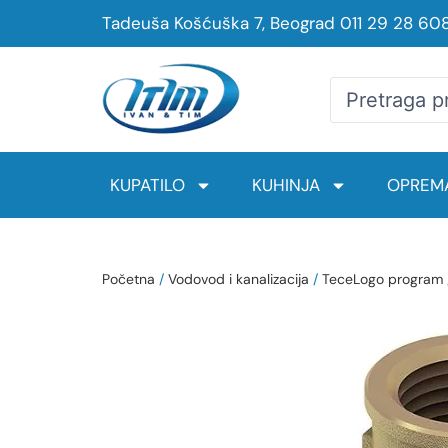
Tadeuša Košćuška 7, Beograd
011 29 28 60
KUPATILO
KUHINJA
OPREMA
Početna
/
Vodovod i kanalizacija
/
TeceLogo program