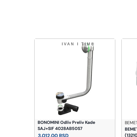
BONOMINI Odliv Preliv Kade
BEME
SAJ+SIF 4028AB50S7
ka soft-
BEMET
3.012,00
RSD
(1321