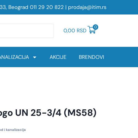
233, Beograd
011 29 20 822
|
prodaja@itim.rs
0
0,00
RSD
NALIZACIJA
AKCIJE
BRENDOVI
ogo UN 25-3/4 (MS58)
d i kanalizacija