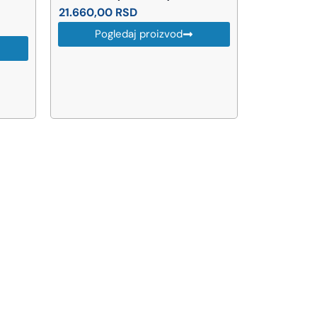
21.660,00
RSD
15.950,0
Pogledaj proizvod
Pog