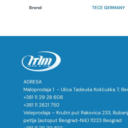
Brend
TECE GERMANY
ADRESA
Maloprodaja 1 - Ulica Tadeuša Košćuška 7, Be
+381 11 29 28 608
+381 11 2621 750
Veleprodaja – Kružni put Rakovica 233, Buban
petlja (autoput Beograd-Niš) 11223 Beograd