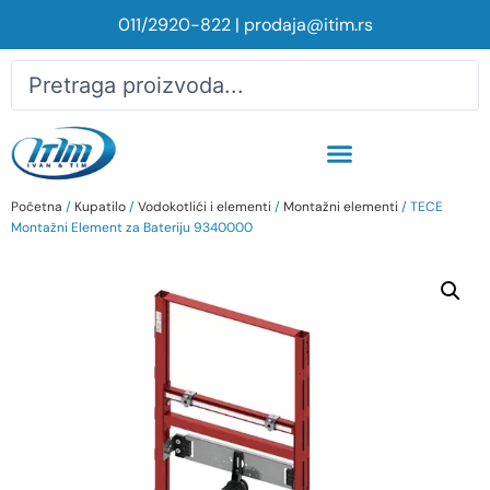
011/2920-822
|
prodaja@itim.rs
Početna
/
Kupatilo
/
Vodokotlići i elementi
/
Montažni elementi
/ TECE
Montažni Element za Bateriju 9340000