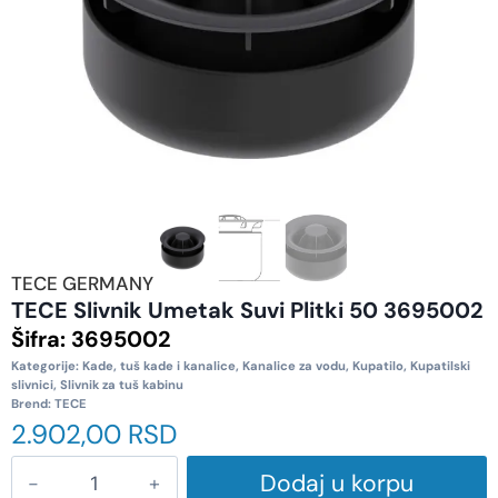
TECE GERMANY
TECE Slivnik Umetak Suvi Plitki 50 3695002
Šifra:
3695002
Kategorije:
Kade, tuš kade i kanalice
,
Kanalice za vodu
,
Kupatilo
,
Kupatilski
slivnici
,
Slivnik za tuš kabinu
Brend:
TECE
2.902,00
RSD
Dodaj u korpu