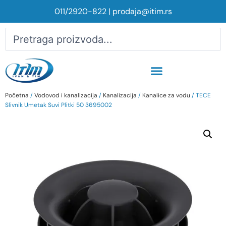
011/2920-822
|
prodaja@itim.rs
Početna
/
Vodovod i kanalizacija
/
Kanalizacija
/
Kanalice za vodu
/ TECE
Slivnik Umetak Suvi Plitki 50 3695002