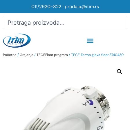
011/2920-822
|
prodaja@itim.rs
Početna
/
Grejanje
/
TECEFloor program
/ TECE Termo glava floor 8740430