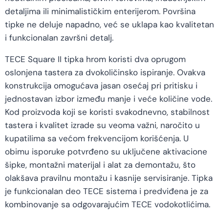
detaljima ili minimalističkim enterijerom. Površina
tipke ne deluje napadno, već se uklapa kao kvalitetan
i funkcionalan završni detalj.
TECE Square II tipka hrom koristi dva oprugom
oslonjena tastera za dvokoličinsko ispiranje. Ovakva
konstrukcija omogućava jasan osećaj pri pritisku i
jednostavan izbor između manje i veće količine vode.
Kod proizvoda koji se koristi svakodnevno, stabilnost
tastera i kvalitet izrade su veoma važni, naročito u
kupatilima sa većom frekvencijom korišćenja. U
obimu isporuke potvrđeno su uključene aktivacione
šipke, montažni materijal i alat za demontažu, što
olakšava pravilnu montažu i kasnije servisiranje. Tipka
je funkcionalan deo TECE sistema i predviđena je za
kombinovanje sa odgovarajućim TECE vodokotlićima.