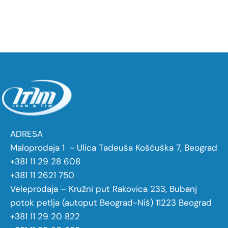
ADRESA
Maloprodaja 1 - Ulica Tadeuša Košćuška 7, Beograd
+381 11 29 28 608
+381 11 2621 750
Veleprodaja – Kružni put Rakovica 233, Bubanj
potok petlja (autoput Beograd-Niš) 11223 Beograd
+381 11 29 20 822