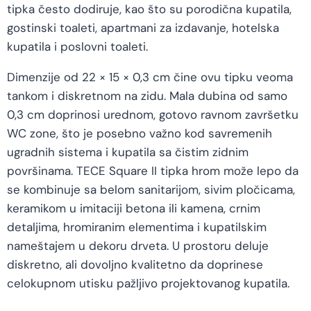
tipka često dodiruje, kao što su porodična kupatila,
gostinski toaleti, apartmani za izdavanje, hotelska
kupatila i poslovni toaleti.
Dimenzije od 22 × 15 × 0,3 cm čine ovu tipku veoma
tankom i diskretnom na zidu. Mala dubina od samo
0,3 cm doprinosi urednom, gotovo ravnom završetku
WC zone, što je posebno važno kod savremenih
ugradnih sistema i kupatila sa čistim zidnim
površinama. TECE Square II tipka hrom može lepo da
se kombinuje sa belom sanitarijom, sivim pločicama,
keramikom u imitaciji betona ili kamena, crnim
detaljima, hromiranim elementima i kupatilskim
nameštajem u dekoru drveta. U prostoru deluje
diskretno, ali dovoljno kvalitetno da doprinese
celokupnom utisku pažljivo projektovanog kupatila.