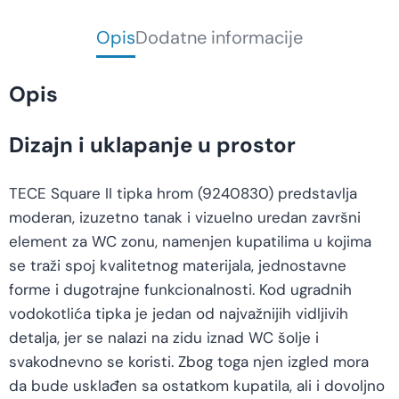
Opis
Dodatne informacije
Opis
Dizajn i uklapanje u prostor
TECE Square II tipka hrom (9240830) predstavlja
moderan, izuzetno tanak i vizuelno uredan završni
element za WC zonu, namenjen kupatilima u kojima
se traži spoj kvalitetnog materijala, jednostavne
forme i dugotrajne funkcionalnosti. Kod ugradnih
vodokotlića tipka je jedan od najvažnijih vidljivih
detalja, jer se nalazi na zidu iznad WC šolje i
svakodnevno se koristi. Zbog toga njen izgled mora
da bude usklađen sa ostatkom kupatila, ali i dovoljno