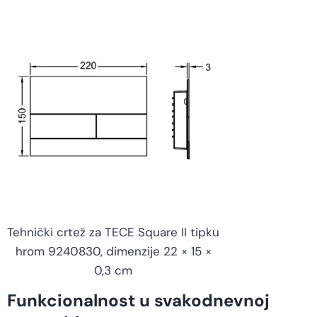
Tehnički crtež za TECE Square II tipku
hrom 9240830, dimenzije 22 × 15 ×
0,3 cm
Funkcionalnost u svakodnevnoj