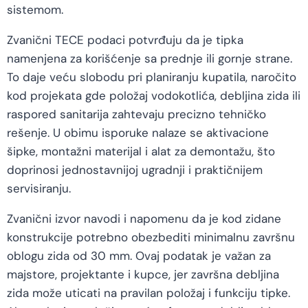
sistemom.
Zvanični TECE podaci potvrđuju da je tipka
namenjena za korišćenje sa prednje ili gornje strane.
To daje veću slobodu pri planiranju kupatila, naročito
kod projekata gde položaj vodokotlića, debljina zida ili
raspored sanitarija zahtevaju precizno tehničko
rešenje. U obimu isporuke nalaze se aktivacione
šipke, montažni materijal i alat za demontažu, što
doprinosi jednostavnijoj ugradnji i praktičnijem
servisiranju.
Zvanični izvor navodi i napomenu da je kod zidane
konstrukcije potrebno obezbediti minimalnu završnu
oblogu zida od 30 mm. Ovaj podatak je važan za
majstore, projektante i kupce, jer završna debljina
zida može uticati na pravilan položaj i funkciju tipke.