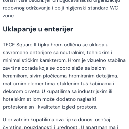
koristi više osoba, jer omogućava lakšu organizaciju
redovnog održavanja i bolji higijenski standard WC
zone.
Uklapanje u enterijer
TECE Square II tipka hrom odlično se uklapa u
savremene enterijere sa neutralnim, tehničkim i
minimalističkim karakterom. Hrom je vizuelno stabilna
završna obrada koja se dobro slaže sa belom
keramikom, sivim pločicama, hromiranim detaljima,
mat crnim elementima, staklenim tuš kabinama i
dekorom drveta. U kupatilima sa industrijskim ili
hotelskim stilom može dodatno naglasiti
profesionalan i kvalitetan izgled prostora.
U privatnim kupatilima ova tipka donosi osećaj
čvrstine, pouzdanosti i urednosti. U apartmanima i