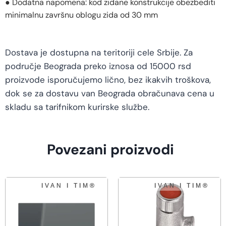
● Dodatna napomena: kod zidane konstrukcije obezbediti
minimalnu završnu oblogu zida od 30 mm
Dostava je dostupna na teritoriji cele Srbije. Za
područje Beograda preko iznosa od 15000 rsd
proizvode isporučujemo lično, bez ikakvih troškova,
dok se za dostavu van Beograda obračunava cena u
skladu sa tarifnikom kurirske službe.
Povezani proizvodi