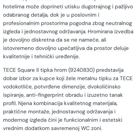
hotelima može doprineti utisku dugotrajnog i pažljivo
odabranog detalja, dok je u poslovnim i
profesionalnim prostorima pogodna zbog neutralnog
izgleda i jednostavnog održavanja. Hromirana izvedba
je dovoljno diskretna da se ne nameće, ali
istovremeno dovoljno upečatljiva da prostor deluje
kvalitetnije i tehnički uređenije.
TECE Square II tipka hrom (9240830) predstavlja
dobar izbor za kupce koji žele metalnu tipku za TECE
vodokotliće, potvrđene dimenzije, dvokoličinsko
ispiranje, anti-fingerprint obradu i izuzetno tanak
profil. Njena kombinacija kvalitetnog materijala,
praktične montaže, jednostavnog održavanja i
modernog izgleda čini je funkcionalnim i estetski
vrednim dodatkom savremenoj WC zoni.