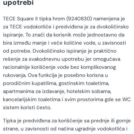
upotrebi
TECE Square II tipka hrom (9240830) namenjena je
za TECE vodokotliće i predviđena je za dvokoličinsko
ispiranje. To znači da korisnik može jednostavno da
bira između manje i veće količine vode, u zavisnosti
od potrebe. Dvokoličinsko ispiranje je praktično
rešenje za svakodnevnu upotrebu jer omogućava
racionalnije korišćenje vode bez komplikovanog
rukovanja. Ova funkcija je posebno korisna u
porodičnim kupatilima, gostinskim toaletima,
apartmanima za izdavanje, hotelskim sobama,
kancelarijskim toaletima i svim prostorima gde se WC
sistem koristi često.
Tipka je predviđena za korišćenje sa prednje ili gornje
strane, u zavisnosti od načina ugradnje vodokotlića i