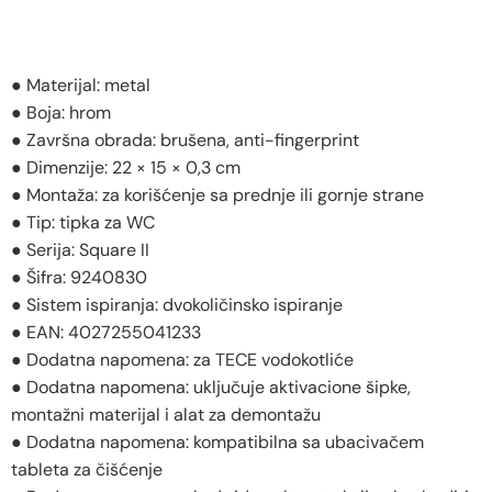
● Materijal: metal
● Boja: hrom
● Završna obrada: brušena, anti-fingerprint
● Dimenzije: 22 × 15 × 0,3 cm
● Montaža: za korišćenje sa prednje ili gornje strane
● Tip: tipka za WC
● Serija: Square II
● Šifra: 9240830
● Sistem ispiranja: dvokoličinsko ispiranje
● EAN: 4027255041233
● Dodatna napomena: za TECE vodokotliće
● Dodatna napomena: uključuje aktivacione šipke,
montažni materijal i alat za demontažu
● Dodatna napomena: kompatibilna sa ubacivačem
tableta za čišćenje