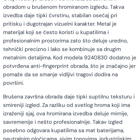
obradom u brušenom hromiranom izgledu. Takva
izvedba daje tipki čvrstinu, stabilan osećaj pri
pritisku i dugotrajan vizuelni karakter. Metal je
materijal koji se često koristi u kupatilima i
profesionalnim prostorima zato što deluje uredno,
tehnički precizno i lako se kombinuje sa drugim
metalnim detaljima. Kod modela 9240830 dodatno je
potvrđena anti-fingerprint obrada, što je značajno jer
pomaže da se smanje vidljivi tragovi dodira na
površini.
Brušena završna obrada daje tipki suptilnu teksturu i
smireniji izgled. Za razliku od svetlog hroma koji ima
izraženiji sjaj, ova hromirana izvedba deluje mirnije,
savremenije i nešto profesionalnije. Takav izgled
posebno odgovara kupatilima sa mat baterijama,
neutralnim pločicama, sivim tonovima, industrijskim