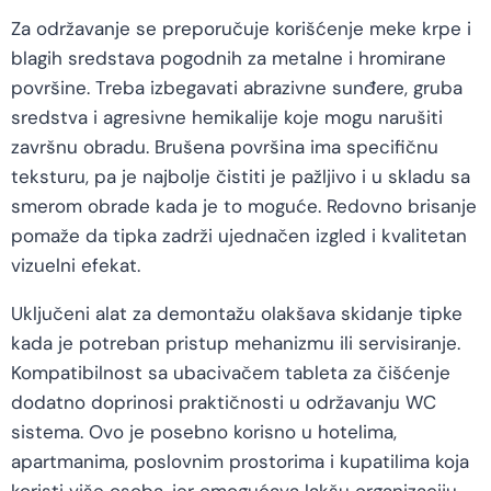
Za održavanje se preporučuje korišćenje meke krpe i
blagih sredstava pogodnih za metalne i hromirane
površine. Treba izbegavati abrazivne sunđere, gruba
sredstva i agresivne hemikalije koje mogu narušiti
završnu obradu. Brušena površina ima specifičnu
teksturu, pa je najbolje čistiti je pažljivo i u skladu sa
smerom obrade kada je to moguće. Redovno brisanje
pomaže da tipka zadrži ujednačen izgled i kvalitetan
vizuelni efekat.
Uključeni alat za demontažu olakšava skidanje tipke
kada je potreban pristup mehanizmu ili servisiranje.
Kompatibilnost sa ubacivačem tableta za čišćenje
dodatno doprinosi praktičnosti u održavanju WC
sistema. Ovo je posebno korisno u hotelima,
apartmanima, poslovnim prostorima i kupatilima koja