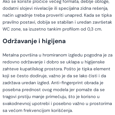
Ako se koriste pločice većeg formata, deblje obloge,
dodatni slojevi nivelacije ili specijalna zidna rešenja,
način ugradnje treba proveriti unapred. Kada se tipka
pravilno postavi, dobija se stabilan i uredan završetak
WC zone, sa izuzetno tankim profilom od 0,3 cm.
Održavanje i higijena
Metalna površina u hromiranom izgledu pogodna je za
redovno održavanje i dobro se uklapa u higijenske
zahteve kupatilskog prostora. Pošto je tipka element
koji se često dodiruje, važno je da se lako čisti i da
zadržava uredan izgled. Anti-fingerprint obrada je
posebna prednost ovog modela jer pomaže da se
tragovi prstiju manje primećuju, što je korisno u
svakodnevnoj upotrebi i posebno važno u prostorima
sa većom frekvencijom korišćenja.