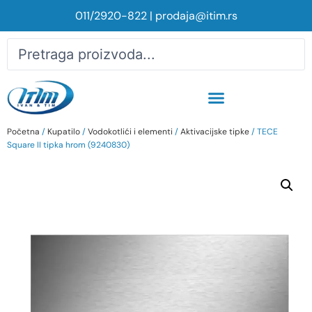
011/2920-822
|
prodaja@itim.rs
Početna
/
Kupatilo
/
Vodokotlići i elementi
/
Aktivacijske tipke
/ TECE
Square II tipka hrom (9240830)