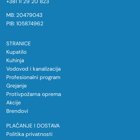
+381 11 29 20 823
MB: 20479043
PIB: 105874962
STRANICE
Kupatilo
Kuhinja
Vodovod i kanalizacija
Profesionalni program
Grejanje
Protivpožarna oprema
Akcije
Brendovi
PLAĆANJE I DOSTAVA
Politika privatnosti