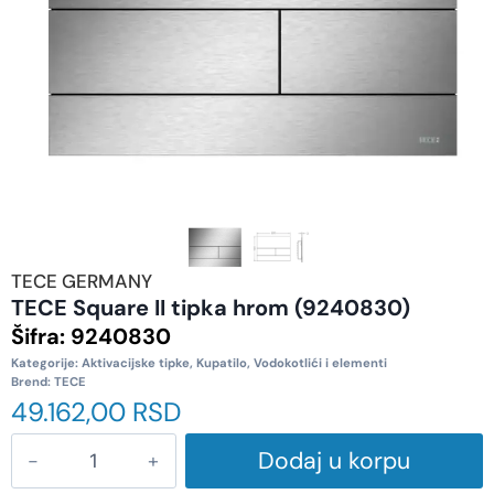
TECE GERMANY
TECE Square II tipka hrom (9240830)
Šifra:
9240830
Kategorije:
Aktivacijske tipke
,
Kupatilo
,
Vodokotlići i elementi
Brend:
TECE
49.162,00
RSD
Dodaj u korpu