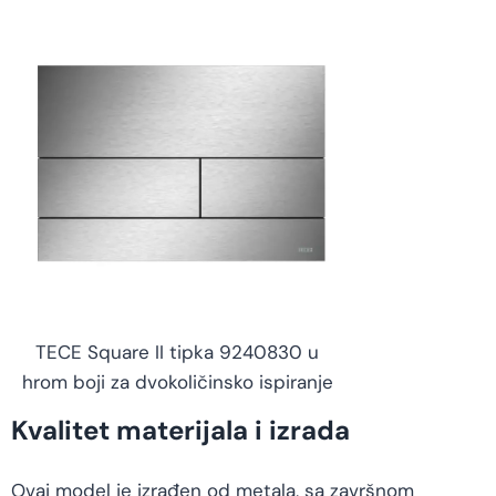
TECE Square II tipka 9240830 u
hrom boji za dvokoličinsko ispiranje
Kvalitet materijala i izrada
Ovaj model je izrađen od metala, sa završnom