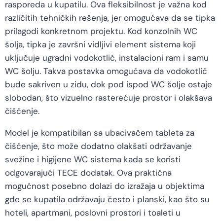
rasporeda u kupatilu. Ova fleksibilnost je važna kod
različitih tehničkih rešenja, jer omogućava da se tipka
prilagodi konkretnom projektu. Kod konzolnih WC
šolja, tipka je završni vidljivi element sistema koji
uključuje ugradni vodokotlić, instalacioni ram i samu
WC šolju. Takva postavka omogućava da vodokotlić
bude sakriven u zidu, dok pod ispod WC šolje ostaje
slobodan, što vizuelno rasterećuje prostor i olakšava
čišćenje.
Model je kompatibilan sa ubacivačem tableta za
čišćenje, što može dodatno olakšati održavanje
svežine i higijene WC sistema kada se koristi
odgovarajući TECE dodatak. Ova praktična
mogućnost posebno dolazi do izražaja u objektima
gde se kupatila održavaju često i planski, kao što su
hoteli, apartmani, poslovni prostori i toaleti u