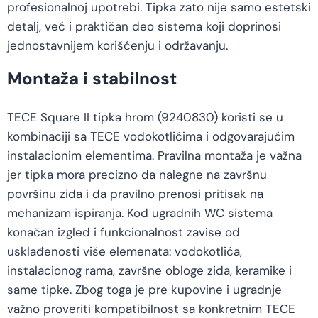
profesionalnoj upotrebi. Tipka zato nije samo estetski
detalj, već i praktičan deo sistema koji doprinosi
jednostavnijem korišćenju i održavanju.
Montaža i stabilnost
TECE Square II tipka hrom (9240830) koristi se u
kombinaciji sa TECE vodokotlićima i odgovarajućim
instalacionim elementima. Pravilna montaža je važna
jer tipka mora precizno da nalegne na završnu
površinu zida i da pravilno prenosi pritisak na
mehanizam ispiranja. Kod ugradnih WC sistema
konačan izgled i funkcionalnost zavise od
usklađenosti više elemenata: vodokotlića,
instalacionog rama, završne obloge zida, keramike i
same tipke. Zbog toga je pre kupovine i ugradnje
važno proveriti kompatibilnost sa konkretnim TECE