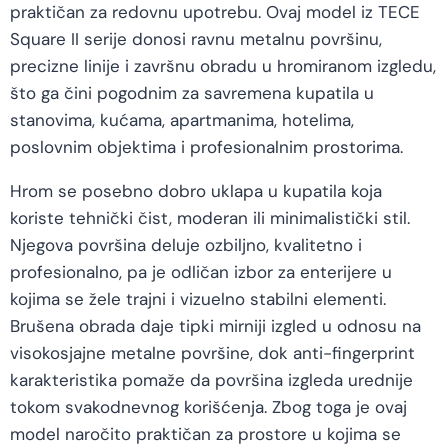
praktičan za redovnu upotrebu. Ovaj model iz TECE
Square II serije donosi ravnu metalnu površinu,
precizne linije i završnu obradu u hromiranom izgledu,
što ga čini pogodnim za savremena kupatila u
stanovima, kućama, apartmanima, hotelima,
poslovnim objektima i profesionalnim prostorima.
Hrom se posebno dobro uklapa u kupatila koja
koriste tehnički čist, moderan ili minimalistički stil.
Njegova površina deluje ozbiljno, kvalitetno i
profesionalno, pa je odličan izbor za enterijere u
kojima se žele trajni i vizuelno stabilni elementi.
Brušena obrada daje tipki mirniji izgled u odnosu na
visokosjajne metalne površine, dok anti-fingerprint
karakteristika pomaže da površina izgleda urednije
tokom svakodnevnog korišćenja. Zbog toga je ovaj
model naročito praktičan za prostore u kojima se