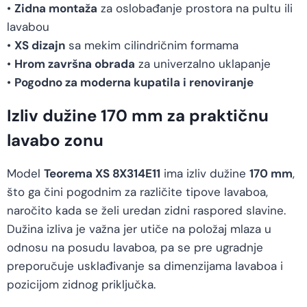
•
Zidna montaža
za oslobađanje prostora na pultu ili
lavabou
•
XS dizajn
sa mekim cilindričnim formama
•
Hrom završna obrada
za univerzalno uklapanje
•
Pogodno za moderna kupatila i renoviranje
Izliv dužine 170 mm za praktičnu
lavabo zonu
Model
Teorema XS 8X314E11
ima izliv dužine
170 mm
,
što ga čini pogodnim za različite tipove lavaboa,
naročito kada se želi uredan zidni raspored slavine.
Dužina izliva je važna jer utiče na položaj mlaza u
odnosu na posudu lavaboa, pa se pre ugradnje
preporučuje usklađivanje sa dimenzijama lavaboa i
pozicijom zidnog priključka.