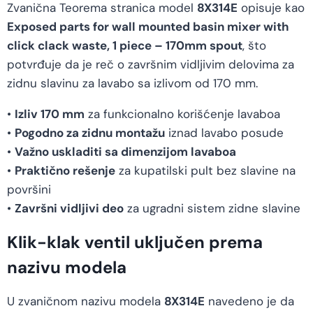
Zvanična Teorema stranica model
8X314E
opisuje kao
Exposed parts for wall mounted basin mixer with
click clack waste, 1 piece – 170mm spout
, što
potvrđuje da je reč o završnim vidljivim delovima za
zidnu slavinu za lavabo sa izlivom od 170 mm.
•
Izliv 170 mm
za funkcionalno korišćenje lavaboa
•
Pogodno za zidnu montažu
iznad lavabo posude
•
Važno uskladiti sa dimenzijom lavaboa
•
Praktično rešenje
za kupatilski pult bez slavine na
površini
•
Završni vidljivi deo
za ugradni sistem zidne slavine
Klik-klak ventil uključen prema
nazivu modela
U zvaničnom nazivu modela
8X314E
navedeno je da