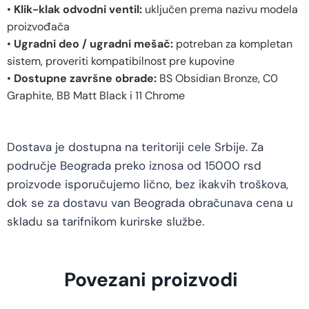
•
Klik-klak odvodni ventil:
uključen prema nazivu modela
proizvođača
•
Ugradni deo / ugradni mešač:
potreban za kompletan
sistem, proveriti kompatibilnost pre kupovine
•
Dostupne završne obrade:
BS Obsidian Bronze, C0
Graphite, BB Matt Black i 11 Chrome
Dostava je dostupna na teritoriji cele Srbije. Za
područje Beograda preko iznosa od 15000 rsd
proizvode isporučujemo lično, bez ikakvih troškova,
dok se za dostavu van Beograda obračunava cena u
skladu sa tarifnikom kurirske službe.
Povezani proizvodi