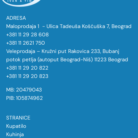
ADRESA
Maloprodaja 1 - Ulica Tadeuša Košćuška 7, Beograd
+381 11 29 28 608
+381 11 2621 750
Veleprodaja – Kružni put Rakovica 233, Bubanj
potok petlja (autoput Beograd-Niš) 11223 Beograd
+381 11 29 20 822
+381 11 29 20 823
MB: 20479043
PIB: 105874962
STRANICE
Kupatilo
Kuhinja