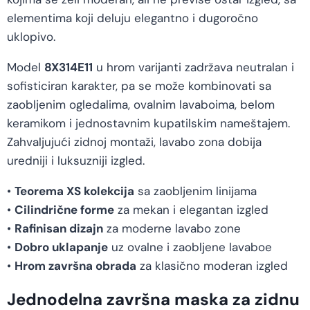
elementima koji deluju elegantno i dugoročno
uklopivo.
Model
8X314E11
u hrom varijanti zadržava neutralan i
sofisticiran karakter, pa se može kombinovati sa
zaobljenim ogledalima, ovalnim lavaboima, belom
keramikom i jednostavnim kupatilskim nameštajem.
Zahvaljujući zidnoj montaži, lavabo zona dobija
uredniji i luksuzniji izgled.
•
Teorema XS kolekcija
sa zaobljenim linijama
•
Cilindrične forme
za mekan i elegantan izgled
•
Rafinisan dizajn
za moderne lavabo zone
•
Dobro uklapanje
uz ovalne i zaobljene lavaboe
•
Hrom završna obrada
za klasično moderan izgled
Jednodelna završna maska za zidnu