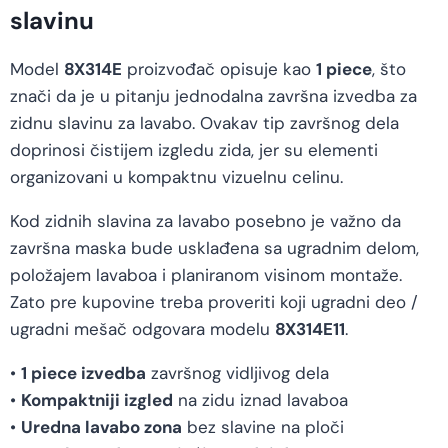
slavinu
Model
8X314E
proizvođač opisuje kao
1 piece
, što
znači da je u pitanju jednodalna završna izvedba za
zidnu slavinu za lavabo. Ovakav tip završnog dela
doprinosi čistijem izgledu zida, jer su elementi
organizovani u kompaktnu vizuelnu celinu.
Kod zidnih slavina za lavabo posebno je važno da
završna maska bude usklađena sa ugradnim delom,
položajem lavaboa i planiranom visinom montaže.
Zato pre kupovine treba proveriti koji ugradni deo /
ugradni mešač odgovara modelu
8X314E11
.
•
1 piece izvedba
završnog vidljivog dela
•
Kompaktniji izgled
na zidu iznad lavaboa
•
Uredna lavabo zona
bez slavine na ploči