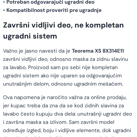
•
Potreban odgovarajući ugradni deo
•
Kompatibilnost proveriti pre ugradnje
Završni vidljivi deo, ne kompletan
ugradni sistem
Važno je jasno navesti da je
Teorema XS 8X314E11
završni vidljivi deo, odnosno maska za zidnu slavinu
za lavabo. Proizvod sam po sebi nije kompletan
ugradni sistem ako nije uparen sa odgovarajućim
unutrašnjim delom, odnosno ugradnim mešačem.
Ova napomena je naročito važna za online prodaju,
jer kupac treba da zna da se kod zidnih slavina za
lavabo često kupuju dva dela: unutrašnji ugradni deo
i završna maska sa izlivom. Sam završni model
određuje izgled, boju i vidljive elemente, dok ugradni