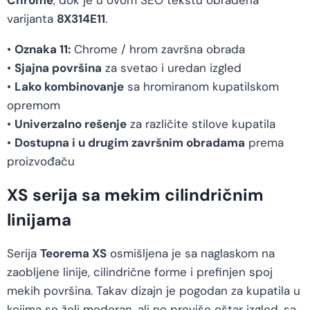
Chrome
, dok je u ovom SEO tekstu obrađena
varijanta
8X314E11
.
•
Oznaka 11:
Chrome / hrom završna obrada
•
Sjajna površina
za svetao i uredan izgled
•
Lako kombinovanje
sa hromiranom kupatilskom
opremom
•
Univerzalno rešenje
za različite stilove kupatila
•
Dostupna i u drugim završnim obradama
prema
proizvođaču
XS serija sa mekim cilindričnim
linijama
Serija
Teorema XS
osmišljena je sa naglaskom na
zaobljene linije, cilindrične forme i prefinjen spoj
mekih površina. Takav dizajn je pogodan za kupatila u
kojima se želi moderan, ali ne previše oštar izgled, sa