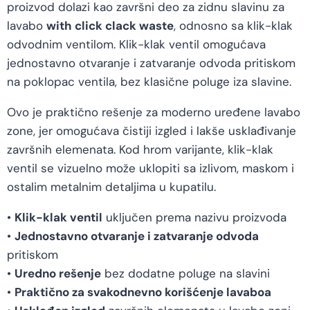
proizvod dolazi kao završni deo za zidnu slavinu za
lavabo
with click clack waste
, odnosno sa klik-klak
odvodnim ventilom. Klik-klak ventil omogućava
jednostavno otvaranje i zatvaranje odvoda pritiskom
na poklopac ventila, bez klasične poluge iza slavine.
Ovo je praktično rešenje za moderno uređene lavabo
zone, jer omogućava čistiji izgled i lakše usklađivanje
završnih elemenata. Kod hrom varijante, klik-klak
ventil se vizuelno može uklopiti sa izlivom, maskom i
ostalim metalnim detaljima u kupatilu.
•
Klik-klak ventil
uključen prema nazivu proizvoda
•
Jednostavno otvaranje i zatvaranje odvoda
pritiskom
•
Uredno rešenje
bez dodatne poluge na slavini
•
Praktično za svakodnevno korišćenje lavaboa