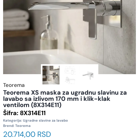
Teorema
Teorema XS maska za ugradnu slavinu za
lavabo sa izlivom 170 mm i klik-klak
ventilom (8X314E11)
Šifra:
8X314E11
Kategorija:
Ugradne slavine za lavabo
Brend:
Teorema
20.714,00
RSD