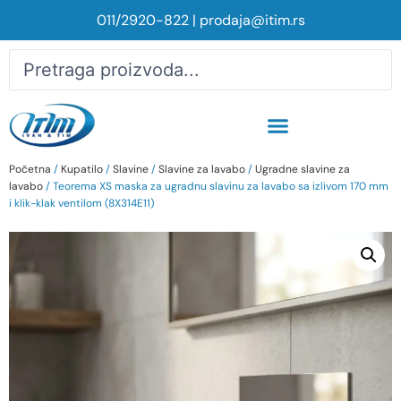
011/2920-822
|
prodaja@itim.rs
Početna
/
Kupatilo
/
Slavine
/
Slavine za lavabo
/
Ugradne slavine za
lavabo
/ Teorema XS maska za ugradnu slavinu za lavabo sa izlivom 170 mm
i klik-klak ventilom (8X314E11)