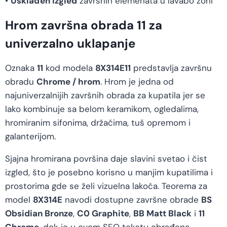
•
Usklađen izgled
završnih elemenata u lavabo zoni
Hrom završna obrada 11 za
univerzalno uklapanje
Oznaka
11
kod modela
8X314E11
predstavlja završnu
obradu
Chrome / hrom
. Hrom je jedna od
najuniverzalnijih završnih obrada za kupatila jer se
lako kombinuje sa belom keramikom, ogledalima,
hromiranim sifonima, držačima, tuš opremom i
galanterijom.
Sjajna hromirana površina daje slavini svetao i čist
izgled, što je posebno korisno u manjim kupatilima i
prostorima gde se želi vizuelna lakoća. Teorema za
model
8X314E
navodi dostupne završne obrade
BS
Obsidian Bronze
,
C0 Graphite
,
BB Matt Black
i
11