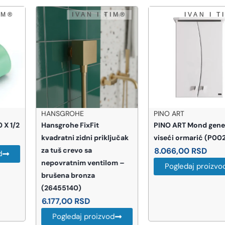
HANSGROHE
PINO ART
Hansgrohe FixFit
PINO ART Mond genel
kvadratni zidni priključak
viseći ormarić (P0023)
za tuš crevo sa
8.066,00
RSD
nepovratnim ventilom –
Pogledaj proizvod
brušena bronza
(26455140)
6.177,00
RSD
Pogledaj proizvod