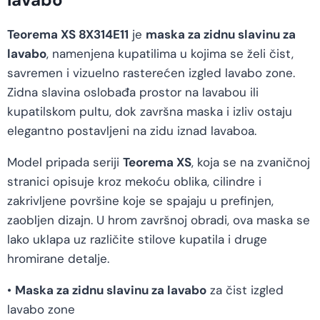
Teorema XS 8X314E11
je
maska za zidnu slavinu za
lavabo
, namenjena kupatilima u kojima se želi čist,
savremen i vizuelno rasterećen izgled lavabo zone.
Zidna slavina oslobađa prostor na lavabou ili
kupatilskom pultu, dok završna maska i izliv ostaju
elegantno postavljeni na zidu iznad lavaboa.
Model pripada seriji
Teorema XS
, koja se na zvaničnoj
stranici opisuje kroz mekoću oblika, cilindre i
zakrivljene površine koje se spajaju u prefinjen,
zaobljen dizajn. U hrom završnoj obradi, ova maska se
lako uklapa uz različite stilove kupatila i druge
hromirane detalje.
•
Maska za zidnu slavinu za lavabo
za čist izgled
lavabo zone