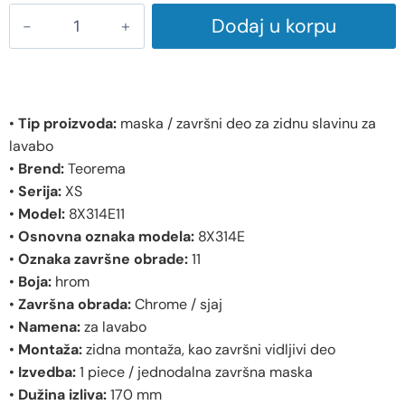
Dodaj u korpu
•
Tip proizvoda:
maska / završni deo za zidnu slavinu za
lavabo
•
Brend:
Teorema
•
Serija:
XS
•
Model:
8X314E11
•
Osnovna oznaka modela:
8X314E
•
Oznaka završne obrade:
11
•
Boja:
hrom
•
Završna obrada:
Chrome / sjaj
•
Namena:
za lavabo
•
Montaža:
zidna montaža, kao završni vidljivi deo
•
Izvedba:
1 piece / jednodalna završna maska
•
Dužina izliva:
170 mm