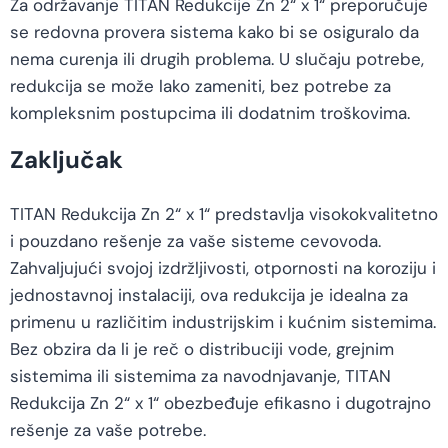
Za održavanje TITAN Redukcije Zn 2“ x 1“ preporučuje
se redovna provera sistema kako bi se osiguralo da
nema curenja ili drugih problema. U slučaju potrebe,
redukcija se može lako zameniti, bez potrebe za
kompleksnim postupcima ili dodatnim troškovima.
Zaključak
TITAN Redukcija Zn 2“ x 1“ predstavlja visokokvalitetno
i pouzdano rešenje za vaše sisteme cevovoda.
Zahvaljujući svojoj izdržljivosti, otpornosti na koroziju i
jednostavnoj instalaciji, ova redukcija je idealna za
primenu u različitim industrijskim i kućnim sistemima.
Bez obzira da li je reč o distribuciji vode, grejnim
sistemima ili sistemima za navodnjavanje, TITAN
Redukcija Zn 2“ x 1“ obezbeđuje efikasno i dugotrajno
rešenje za vaše potrebe.