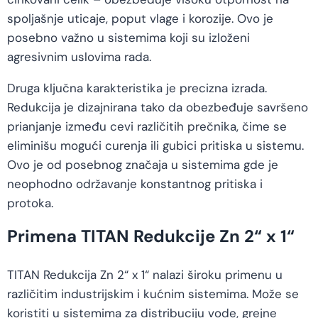
spoljašnje uticaje, poput vlage i korozije. Ovo je
posebno važno u sistemima koji su izloženi
agresivnim uslovima rada.
Druga ključna karakteristika je precizna izrada.
Redukcija je dizajnirana tako da obezbeđuje savršeno
prianjanje između cevi različitih prečnika, čime se
eliminišu mogući curenja ili gubici pritiska u sistemu.
Ovo je od posebnog značaja u sistemima gde je
neophodno održavanje konstantnog pritiska i
protoka.
Primena TITAN Redukcije Zn 2“ x 1“
TITAN Redukcija Zn 2“ x 1“ nalazi široku primenu u
različitim industrijskim i kućnim sistemima. Može se
koristiti u sistemima za distribuciju vode, grejne