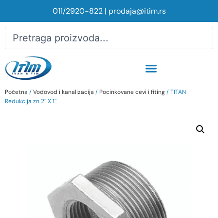
011/2920-822
|
prodaja@itim.rs
Početna
/
Vodovod i kanalizacija
/
Pocinkovane cevi i fiting
/ TITAN
Redukcija zn 2″ X 1″