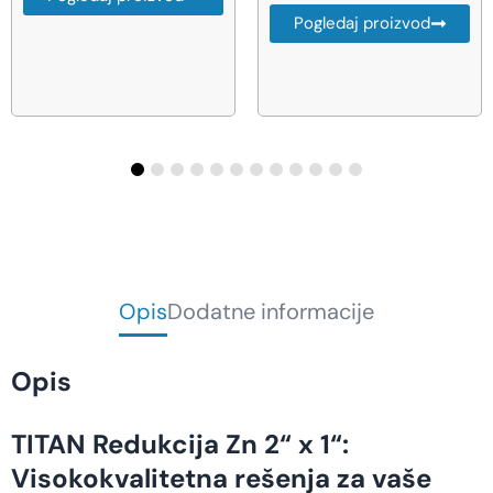
802 RSD · -14%
Pogledaj proizvod
4.868,00
RSD
AKCIJA
Pogledaj proizvod
Opis
Dodatne informacije
Opis
TITAN Redukcija Zn 2“ x 1“:
Visokokvalitetna rešenja za vaše