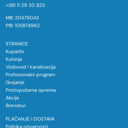
+381 11 29 20 823
MB: 20479043
PIB: 105874962
STRANICE
Kupatilo
Kuhinja
Vodovod i kanalizacija
Profesionalni program
Grejanje
Protivpožarna oprema
Akcije
Brendovi
PLAĆANJE I DOSTAVA
Politika privatnosti