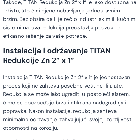
Takođe, TITAN Redukcija Zn 2“ x 1“ je lako dostupna na
tržištu, što čini njeno nabavljanje jednostavnim i
brzim. Bez obzira da li je reč o industrijskim ili kućnim
sistemima, ova redukcija predstavlja pouzdano i
efikasno rešenje za vaše potrebe.
Instalacija i održavanje TITAN
Redukcije Zn 2“ x 1“
Instalacija TITAN Redukcije Zn 2“ x 1“ je jednostavan
proces koji ne zahteva posebne veštine ili alate.
Redukcija se može lako ugraditi u postojeći sistem,
čime se obezbeđuje brza i efikasna nadogradnja ili
popravka. Nakon instalacije, redukcija zahteva
minimalno održavanje, zahvaljujući svojoj izdržljivosti i
otpornosti na koroziju.