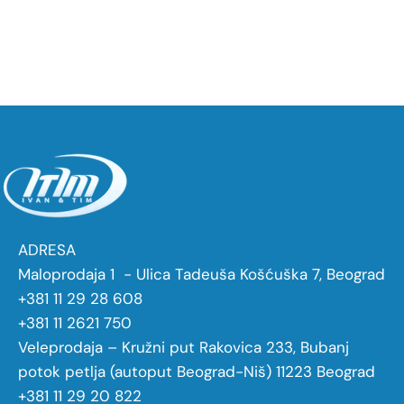
ADRESA
Maloprodaja 1 - Ulica Tadeuša Košćuška 7, Beograd
+381 11 29 28 608
+381 11 2621 750
Veleprodaja – Kružni put Rakovica 233, Bubanj
potok petlja (autoput Beograd-Niš) 11223 Beograd
+381 11 29 20 822