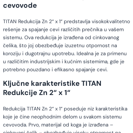
cevovode
TITAN Redukcija Zn 2“ x 1“ predstavlja visokokvalitetno
rešenje za spajanje cevi različitih prečnika u vašem
sistemu. Ova redukcija je izrađena od cinkovanog
čelika, što joj obezbeđuje izuzetnu otpornost na
koroziju i dugotrajnu upotrebu. Idealna je za primenu
u različitim industrijskim i kućnim sistemima, gde je
potrebno pouzdano i efikasno spajanje cevi.
Ključne karakteristike TITAN
Redukcije Zn 2“ x 1“
Redukcija TITAN Zn 2“ x 1“ poseduje niz karakteristika
koje je čine neophodnim delom u svakom sistemu
cevovoda. Prvo, materijal od koga je izrađena –
cinkovani čelik – obezbeđuje visoku otpornost na