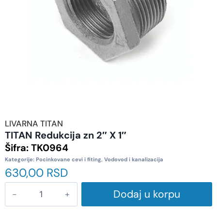
LIVARNA TITAN
TITAN Redukcija zn 2″ X 1″
Šifra:
TK0964
Kategorije:
Pocinkovane cevi i fiting
,
Vodovod i kanalizacija
630,00
RSD
Dodaj u korpu