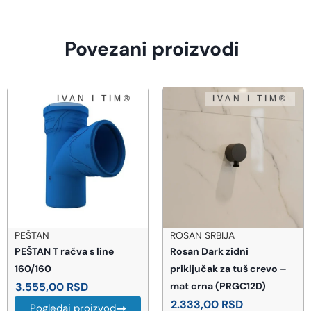
Povezani proizvodi
ROSAN SRBIJA
ROSAN SRBIJA
Rosan Dark zidni
ROSAN King slavina za
priključak za tuš crevo –
sudoperu za protočni
mat crna (PRGC12D)
bojler 3 cevi (J381083)
2.333,00
RSD
5.670,00
RSD
Uštedi