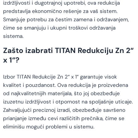
izdržljivosti i dugotrajnoj upotrebi, ova redukcija
predstavlja ekonomično rešenje za vaš sistem.
Smanjuje potrebu za čestim zamena i održavanjem,
čime se smanjuju i ukupni troškovi održavanja
sistema.
Zašto izabrati TITAN Redukciju Zn 2“
x 1“?
Izbor TITAN Redukcije Zn 2“ x 1“ garantuje visok
kvalitet i pouzdanost. Ova redukcija je proizvedena
od najkvalitetnijih materijala, što joj obezbeđuje
izuzetnu izdržljivost i otpornost na spoljašnje uticaje.
Zahvaljujući preciznoj izradi, obezbeđuje savršeno
prianjanje između cevi različitih prečnika, čime se
eliminišu mogući problemi u sistemu.