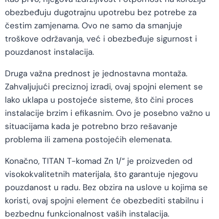
obezbeđuju dugotrajnu upotrebu bez potrebe za
čestim zamjenama. Ovo ne samo da smanjuje
troškove održavanja, već i obezbeđuje sigurnost i
pouzdanost instalacija.
Druga važna prednost je jednostavna montaža.
Zahvaljujući preciznoj izradi, ovaj spojni element se
lako uklapa u postojeće sisteme, što čini proces
instalacije brzim i efikasnim. Ovo je posebno važno u
situacijama kada je potrebno brzo rešavanje
problema ili zamena postojećih elemenata.
Konačno, TITAN T-komad Zn 1/“ je proizveden od
visokokvalitetnih materijala, što garantuje njegovu
pouzdanost u radu. Bez obzira na uslove u kojima se
koristi, ovaj spojni element će obezbediti stabilnu i
bezbednu funkcionalnost vaših instalacija.