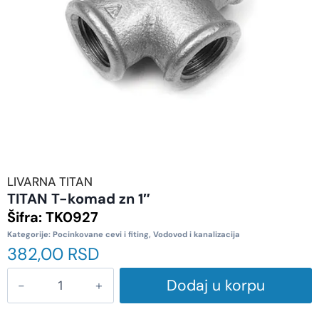
LIVARNA TITAN
TITAN T-komad zn 1″
Šifra:
TK0927
Kategorije:
Pocinkovane cevi i fiting
,
Vodovod i kanalizacija
382,00
RSD
Dodaj u korpu