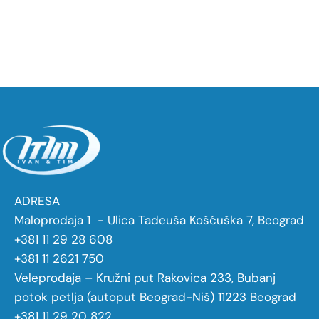
ADRESA
Maloprodaja 1 - Ulica Tadeuša Košćuška 7, Beograd
+381 11 29 28 608
+381 11 2621 750
Veleprodaja – Kružni put Rakovica 233, Bubanj
potok petlja (autoput Beograd-Niš) 11223 Beograd
+381 11 29 20 822