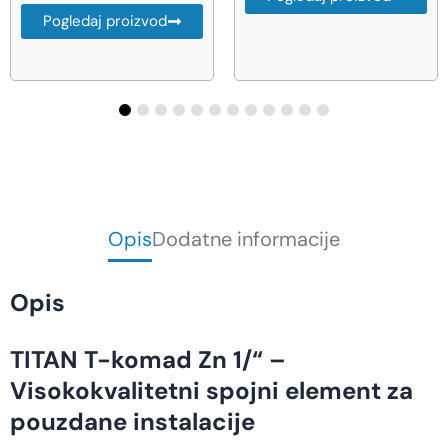
d
Opis
Dodatne informacije
Opis
TITAN T-komad Zn 1/“ –
Visokokvalitetni spojni element za
pouzdane instalacije