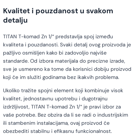
Kvalitet i pouzdanost u svakom
detalju
TITAN T-komad Zn 1/“ predstavlja spoj između
kvaliteta i pouzdanosti. Svaki detalj ovog proizvoda je
pažljivo osmišljen kako bi zadovoljio najviše
standarde. Od izbora materijala do precizne izrade,
sve je usmereno ka tome da korisnici dobiju proizvod
koji će im služiti godinama bez ikakvih problema.
Ukoliko tražite spojni element koji kombinuje visok
kvalitet, jednostavnu upotrebu i dugotrajnu
izdržljivost, TITAN T-komad Zn 1/“ je pravi izbor za
vaše potrebe. Bez obzira da li se radi o industrijskim
ili stambenim instalacijama, ovaj proizvod će
obezbediti stabilnu i efikasnu funkcionalnost.