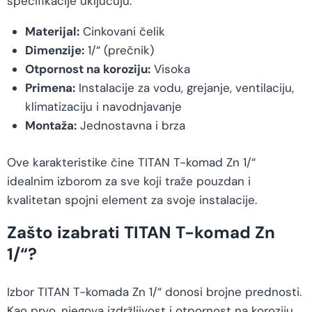
specifikacije uključuju:
Materijal:
Cinkovani čelik
Dimenzije:
1/“ (prečnik)
Otpornost na koroziju:
Visoka
Primena:
Instalacije za vodu, grejanje, ventilaciju,
klimatizaciju i navodnjavanje
Montaža:
Jednostavna i brza
Ove karakteristike čine TITAN T-komad Zn 1/“
idealnim izborom za sve koji traže pouzdan i
kvalitetan spojni element za svoje instalacije.
Zašto izabrati TITAN T-komad Zn
1/“?
Izbor TITAN T-komada Zn 1/“ donosi brojne prednosti.
Kao prvo, njegova izdržljivost i otpornost na koroziju