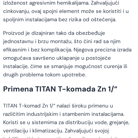
izloženost agresivnim hemikalijama. Zahvaljujući
cinkovanju, ovaj spojni element može se koristiti i u
spoljnim instalacijama bez rizika od oštećenja.
Proizvod je dizajniran tako da obezbeđuje
jednostavnu i brzu montažu, što čini rad sa njim
efikasnim i bez komplikacija. Njegova precizna izrada
omogućava savršeno uklapanje u postojeće
instalacije, čime se smanjuje mogućnost curenja ili
drugih problema tokom upotrebe.
Primena TITAN T-komada Zn 1/“
TITAN T-komad Zn 1/“ nalazi široku primenu u
različitim industrijskim i stambenim instalacijama.
Koristi se u sistemima za distribuciju vode, grejanje,
ventilaciju i klimatizaciju. Zahvaljujući svojoj