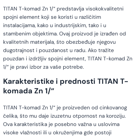
TITAN T-komad Zn 1/“ predstavlja visokokvalitetni
spojni element koji se koristi u različitim
instalacijama, kako u industrijskim, tako i u
stambenim objektima. Ovaj proizvod je izrađen od
kvalitetnih materijala, što obezbeđuje njegovu
dugotrajnost i pouzdanost u radu. Ako tražite
pouzdan i izdržljiv spojni element, TITAN T-komad Zn
1/“ je pravi izbor za vaše potrebe.
Karakteristike i prednosti TITAN T-
komada Zn 1/“
TITAN T-komad Zn 1/“ je proizveden od cinkovanog
čelika, što mu daje izuzetnu otpornost na koroziju.
Ova karakteristika je posebno važna u uslovima
visoke vlažnosti ili u okruženjima gde postoji