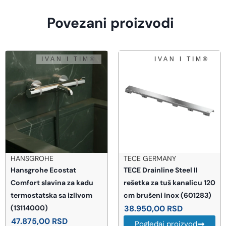
Povezani proizvodi
TECE GERMANY
HANSGROHE
TECE Drainline Steel II
Hansgrohe Ecostat
kadu
rešetka za tuš kanalicu 120
Universal slavina za
vom
cm brušeni inox (601283)
termostatska (13122
38.950,00
RSD
33.637,00
RSD
Pogledaj proizvod
Pogledaj proizvo