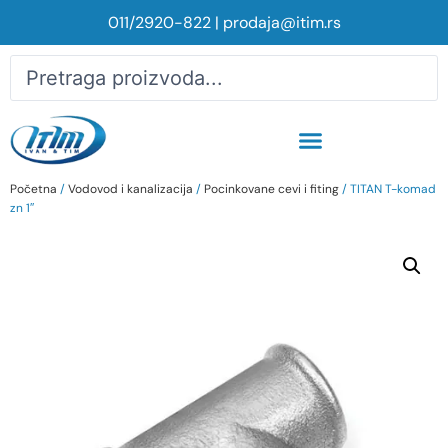
011/2920-822
|
prodaja@itim.rs
Početna
/
Vodovod i kanalizacija
/
Pocinkovane cevi i fiting
/ TITAN T-komad
zn 1″