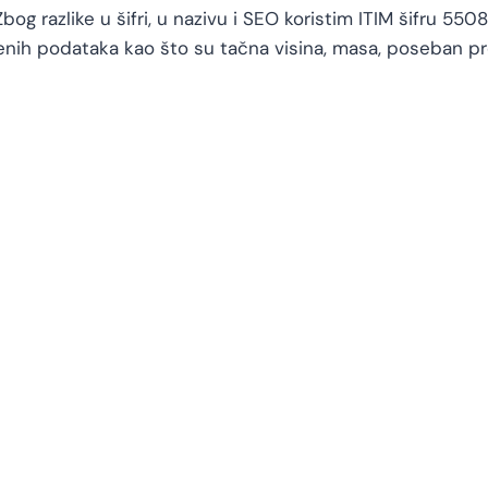
 razlike u šifri, u nazivu i SEO koristim ITIM šifru 550
ih podataka kao što su tačna visina, masa, poseban pre