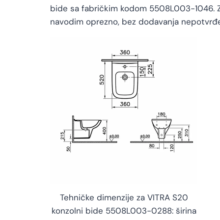
bide sa fabričkim kodom 5508L003-1046. Zbog
navodim oprezno, bez dodavanja nepotvrđen
Tehničke dimenzije za VITRA S20
konzolni bide 5508L003-0288: širina