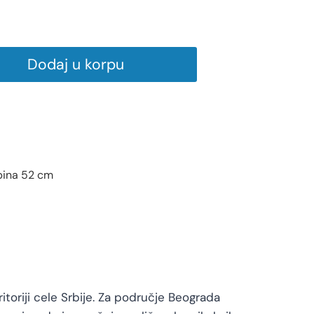
Dodaj u korpu
ubina 52 cm
toriji cele Srbije. Za područje Beograda