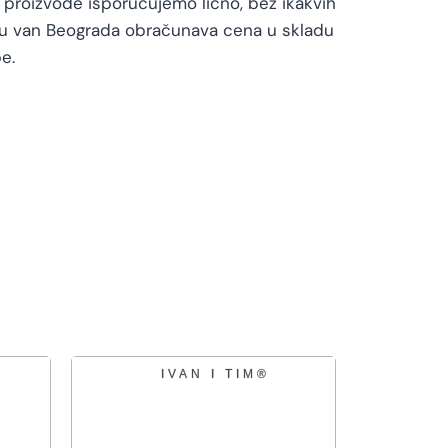
proizvode isporučujemo lično, bez ikakvih
vu van Beograda obračunava cena u skladu
e.