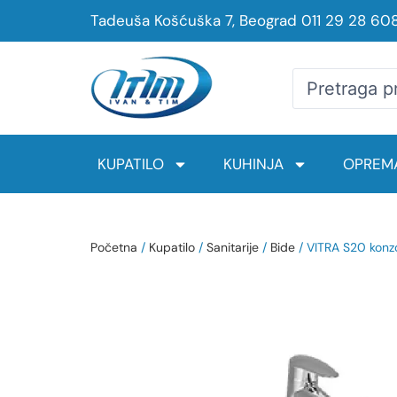
Tadeuša Košćuška 7, Beograd
011 29 28 60
KUPATILO
KUHINJA
OPREMA
Početna
/
Kupatilo
/
Sanitarije
/
Bide
/ VITRA S20 kon