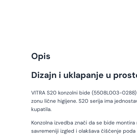
Opis
Dizajn i uklapanje u prost
VITRA S20 konzolni bide (5508L003-0288) na
zonu lične higijene. S20 serija ima jednost
kupatila.
Konzolna izvedba znači da se bide montira n
savremeniji izgled i olakšava čišćenje pod