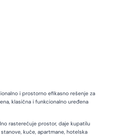
onalno i prostorno efikasno rešenje za
mena, klasična i funkcionalno uređena
no rasterećuje prostor, daje kupatilu
a stanove, kuće, apartmane, hotelska