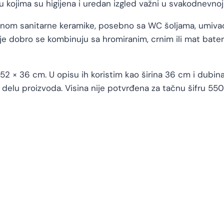
u kojima su higijena i uredan izgled važni u svakodnevnoj
inom sanitarne keramike, posebno sa WC šoljama, umiva
ije dobro se kombinuju sa hromiranim, crnim ili mat bater
2 × 36 cm. U opisu ih koristim kao širina 36 cm i dubina 
delu proizvoda. Visina nije potvrđena za tačnu šifru 