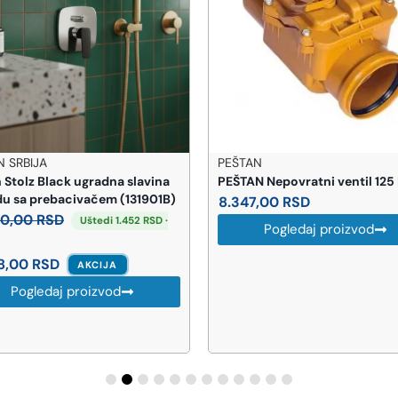
 SRBIJA
PEŠTAN
 Stolz Black ugradna slavina
PEŠTAN Nepovratni ventil 125
du sa prebacivačem (131901B)
8.347,00
RSD
60,00
RSD
Uštedi 1.452 RSD ·
Pogledaj proizvod
8,00
RSD
AKCIJA
Pogledaj proizvod