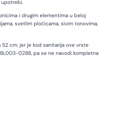
 upotrebi.
onicima i drugim elementima u beloj
ijama, svetlim pločicama, sivim tonovima,
52 cm, jer je kod sanitarija ove vrste
5508L003-0288, pa se ne navodi kompletna