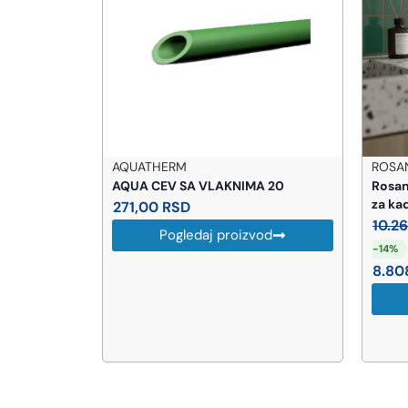
AQUATHERM
ROSAN
AQUA CEV SA VLAKNIMA 20
Rosan
za ka
271,00
RSD
10.2
Pogledaj proizvod
-14%
od
8.80