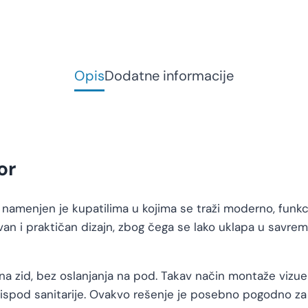
Opis
Dodatne informacije
or
menjen je kupatilima u kojima se traži moderno, funkci
avan i praktičan dizajn, zbog čega se lako uklapa u savre
a zid, bez oslanjanja na pod. Takav način montaže vizuel
a ispod sanitarije. Ovakvo rešenje je posebno pogodno z