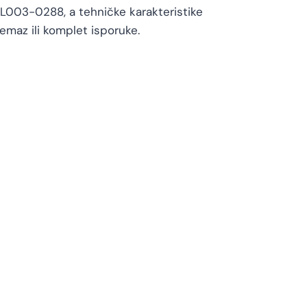
8L003-0288, a tehničke karakteristike
maz ili komplet isporuke.