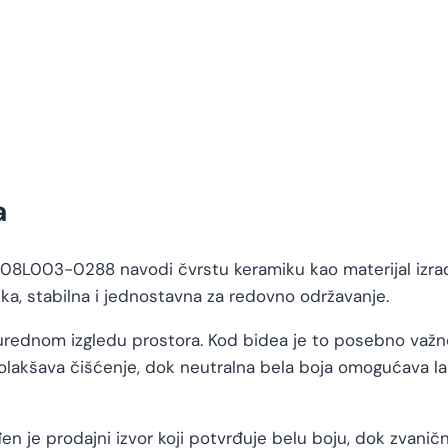
a
5508L003-0288 navodi čvrstu keramiku kao materijal izra
ka, stabilna i jednostavna za redovno održavanje.
urednom izgledu prostora. Kod bidea je to posebno važno j
olakšava čišćenje, dok neutralna bela boja omogućava la
je prodajni izvor koji potvrđuje belu boju, dok zvaničn