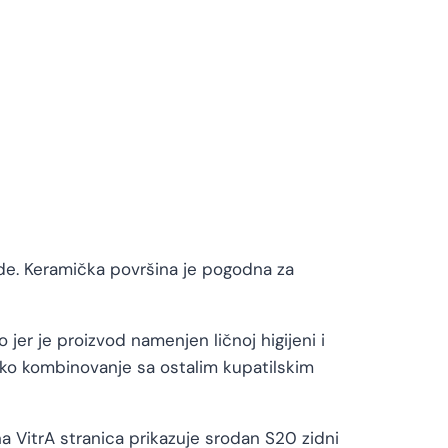
de. Keramička površina je pogodna za
er je proizvod namenjen ličnoj higijeni i
ko kombinovanje sa ostalim kupatilskim
a VitrA stranica prikazuje srodan S20 zidni