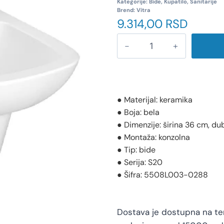
Kategorije:
Bide
,
Kupatilo
,
Sanitarije
Brend:
Vitra
9.314,00
RSD
● Materijal: keramika
● Boja: bela
● Dimenzije: širina 36 cm, d
● Montaža: konzolna
● Tip: bide
● Serija: S20
● Šifra: 5508L003-0288
Dostava je dostupna na teri