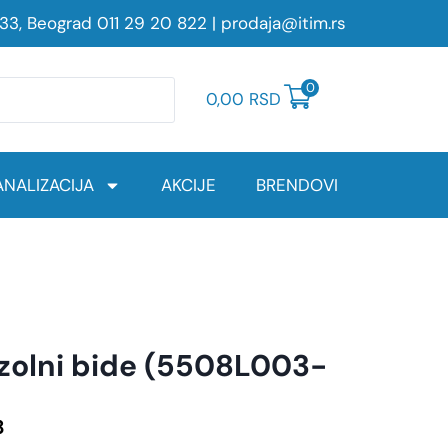
233, Beograd
011 29 20 822
|
prodaja@itim.rs
0
0,00
RSD
NALIZACIJA
AKCIJE
BRENDOVI
zolni bide (5508L003-
8