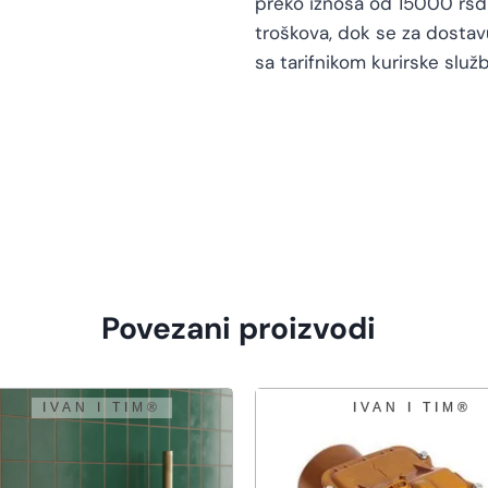
preko iznosa od 15000 rsd 
troškova, dok se za dosta
sa tarifnikom kurirske služb
Povezani proizvodi