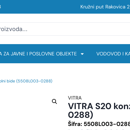
8
Kružni put Rakovica 
 ZA JAVNE I POSLOVNE OBJEKTE
VODOVOD I KA
zolni bide (5508L003-0288)
VITRA
VITRA S20 kon
0288)
Šifra:
5508L003-028