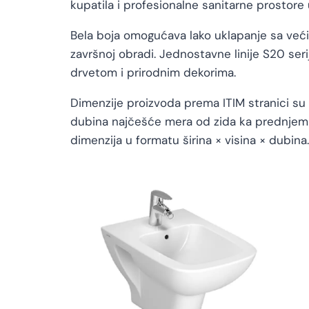
kupatila i profesionalne sanitarne prostore 
Bela boja omogućava lako uklapanje sa već
završnoj obradi. Jednostavne linije S20 ser
drvetom i prirodnim dekorima.
Dimenzije proizvoda prema ITIM stranici su 5
dubina najčešće mera od zida ka prednjem 
dimenzija u formatu širina × visina × dubina.