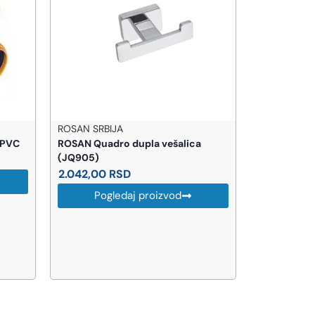
ROSAN SRBIJA
TEHNOEXPO
 PVC
ROSAN Quadro dupla vešalica
TEHNOEXPORT
(JQ905)
125 V00125
2.042,00
RSD
472,00
RS
Pogledaj proizvod
Pog