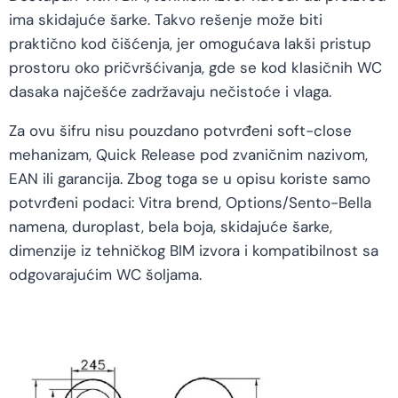
ima skidajuće šarke. Takvo rešenje može biti
praktično kod čišćenja, jer omogućava lakši pristup
prostoru oko pričvršćivanja, gde se kod klasičnih WC
dasaka najčešće zadržavaju nečistoće i vlaga.
Za ovu šifru nisu pouzdano potvrđeni soft-close
mehanizam, Quick Release pod zvaničnim nazivom,
EAN ili garancija. Zbog toga se u opisu koriste samo
potvrđeni podaci: Vitra brend, Options/Sento-Bella
namena, duroplast, bela boja, skidajuće šarke,
dimenzije iz tehničkog BIM izvora i kompatibilnost sa
odgovarajućim WC šoljama.