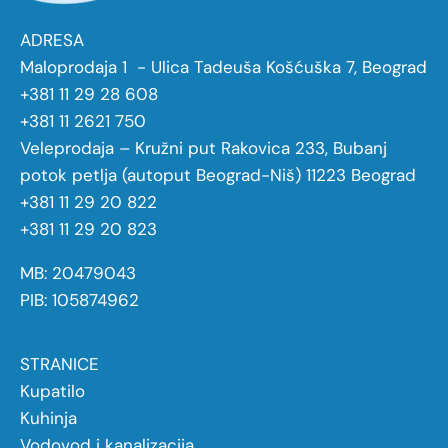
ADRESA
Maloprodaja 1 - Ulica Tadeuša Košćuška 7, Beograd
+381 11 29 28 608
+381 11 2621 750
Veleprodaja – Kružni put Rakovica 233, Bubanj
potok petlja (autoput Beograd-Niš) 11223 Beograd
+381 11 29 20 822
+381 11 29 20 823
MB: 20479043
PIB: 105874962
STRANICE
Kupatilo
Kuhinja
Vodovod i kanalizacija