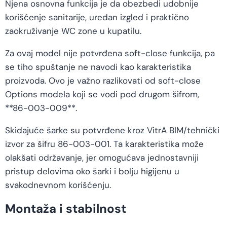
Njena osnovna funkcija je da obezbedi udobnije
korišćenje sanitarije, uredan izgled i praktično
zaokruživanje WC zone u kupatilu.
Za ovaj model nije potvrđena soft-close funkcija, pa
se tiho spuštanje ne navodi kao karakteristika
proizvoda. Ovo je važno razlikovati od soft-close
Options modela koji se vodi pod drugom šifrom,
**86-003-009**.
Skidajuće šarke su potvrđene kroz VitrA BIM/tehnički
izvor za šifru 86-003-001. Ta karakteristika može
olakšati održavanje, jer omogućava jednostavniji
pristup delovima oko šarki i bolju higijenu u
svakodnevnom korišćenju.
Montaža i stabilnost