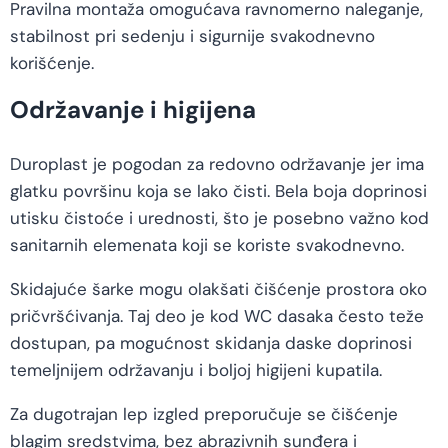
Pravilna montaža omogućava ravnomerno naleganje,
stabilnost pri sedenju i sigurnije svakodnevno
korišćenje.
Održavanje i higijena
Duroplast je pogodan za redovno održavanje jer ima
glatku površinu koja se lako čisti. Bela boja doprinosi
utisku čistoće i urednosti, što je posebno važno kod
sanitarnih elemenata koji se koriste svakodnevno.
Skidajuće šarke mogu olakšati čišćenje prostora oko
pričvršćivanja. Taj deo je kod WC dasaka često teže
dostupan, pa mogućnost skidanja daske doprinosi
temeljnijem održavanju i boljoj higijeni kupatila.
Za dugotrajan lep izgled preporučuje se čišćenje
blagim sredstvima, bez abrazivnih sunđera i