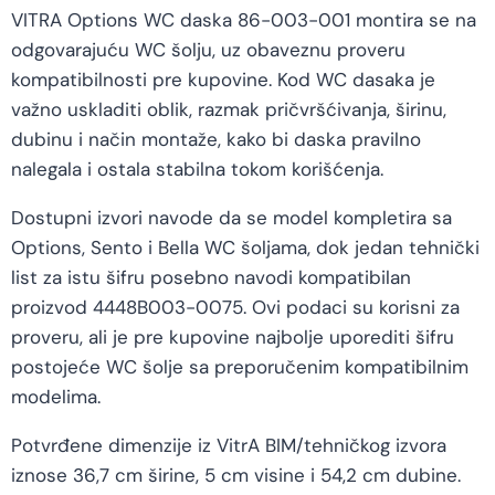
VITRA Options WC daska 86-003-001 montira se na
odgovarajuću WC šolju, uz obaveznu proveru
kompatibilnosti pre kupovine. Kod WC dasaka je
važno uskladiti oblik, razmak pričvršćivanja, širinu,
dubinu i način montaže, kako bi daska pravilno
nalegala i ostala stabilna tokom korišćenja.
Dostupni izvori navode da se model kompletira sa
Options, Sento i Bella WC šoljama, dok jedan tehnički
list za istu šifru posebno navodi kompatibilan
proizvod 4448B003-0075. Ovi podaci su korisni za
proveru, ali je pre kupovine najbolje uporediti šifru
postojeće WC šolje sa preporučenim kompatibilnim
modelima.
Potvrđene dimenzije iz VitrA BIM/tehničkog izvora
iznose 36,7 cm širine, 5 cm visine i 54,2 cm dubine.