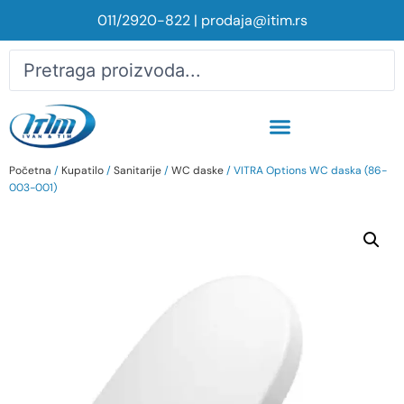
011/2920-822
|
prodaja@itim.rs
Početna
/
Kupatilo
/
Sanitarije
/
WC daske
/ VITRA Options WC daska (86-
003-001)