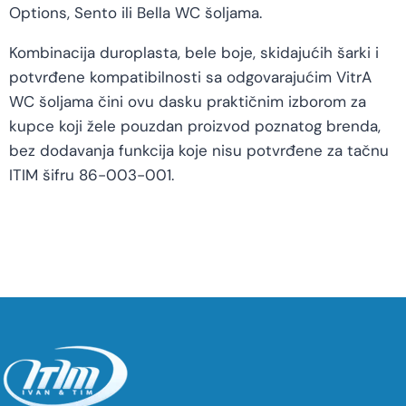
Options, Sento ili Bella WC šoljama.
Kombinacija duroplasta, bele boje, skidajućih šarki i
potvrđene kompatibilnosti sa odgovarajućim VitrA
WC šoljama čini ovu dasku praktičnim izborom za
kupce koji žele pouzdan proizvod poznatog brenda,
bez dodavanja funkcija koje nisu potvrđene za tačnu
ITIM šifru 86-003-001.