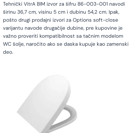
Tehnički VitrA BIM izvor za šifru 86-003-001 navodi
širinu 36,7 cm, visinu 5 cm i dubinu 54,2 cm. Ipak,
pošto drugi prodajni izvori za Options soft-close
varijantu navode drugačije dubine, pre kupovine je
važno proveriti kompatibilnost sa tačnim modelom
WC šolje, naročito ako se daska kupuje kao zamenski
deo.