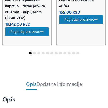
40/40
Venera E480 F60 Rupa
152,00
RSD
54449
5.060,00
RSD
Pogledaj proizvod
Pogledaj proizvod
Opis
Dodatne informacije
Opis