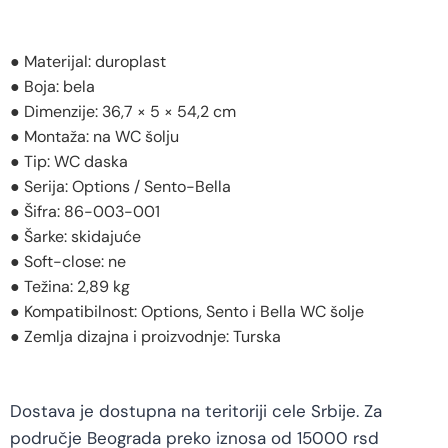
● Materijal: duroplast
● Boja: bela
● Dimenzije: 36,7 × 5 × 54,2 cm
● Montaža: na WC šolju
● Tip: WC daska
● Serija: Options / Sento-Bella
● Šifra: 86-003-001
● Šarke: skidajuće
● Soft-close: ne
● Težina: 2,89 kg
● Kompatibilnost: Options, Sento i Bella WC šolje
● Zemlja dizajna i proizvodnje: Turska
Dostava je dostupna na teritoriji cele Srbije. Za
područje Beograda preko iznosa od 15000 rsd