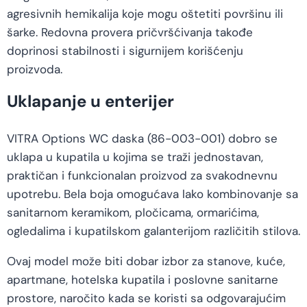
agresivnih hemikalija koje mogu oštetiti površinu ili
šarke. Redovna provera pričvršćivanja takođe
doprinosi stabilnosti i sigurnijem korišćenju
proizvoda.
Uklapanje u enterijer
VITRA Options WC daska (86-003-001) dobro se
uklapa u kupatila u kojima se traži jednostavan,
praktičan i funkcionalan proizvod za svakodnevnu
upotrebu. Bela boja omogućava lako kombinovanje sa
sanitarnom keramikom, pločicama, ormarićima,
ogledalima i kupatilskom galanterijom različitih stilova.
Ovaj model može biti dobar izbor za stanove, kuće,
apartmane, hotelska kupatila i poslovne sanitarne
prostore, naročito kada se koristi sa odgovarajućim