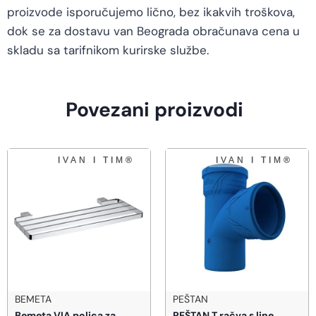
proizvode isporučujemo lično, bez ikakvih troškova,
dok se za dostavu van Beograda obračunava cena u
skladu sa tarifnikom kurirske službe.
Povezani proizvodi
PEŠTAN
METALAC SRBIJA
PEŠTAN T račva s line
METALAC Sudopera