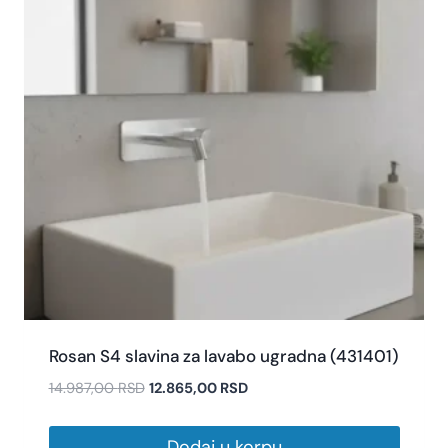
Rosan S4 slavina za lavabo ugradna (431401)
14.987,00
RSD
12.865,00
RSD
Dodaj u korpu