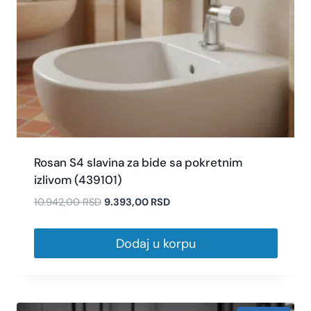
Rosan S4 slavina za bide sa pokretnim
izlivom (439101)
10.942,00
RSD
9.393,00
RSD
Dodaj u korpu