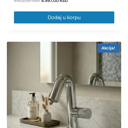
5.822,00
RSD
4.997,00
RSD
Dodaj u korpu
Akcija!