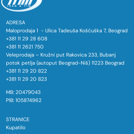
ADRESA
Maloprodaja 1 - Ulica Tadeuša Košćuška 7, Beograd
+381 11 29 28 608
+381 11 2621 750
Veleprodaja – Kružni put Rakovica 233, Bubanj
potok petlja (autoput Beograd-Niš) 11223 Beograd
+381 11 29 20 822
+381 11 29 20 823
MB: 20479043
PIB: 105874962
STRANICE
Kupatilo