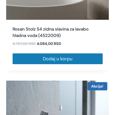
Rosan Stolz S4 zidna slavina za lavabo
hladna voda (4522009)
4.757,00
RSD
4.084,00
RSD
Dodaj u korpu
Akcija!