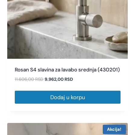
Rosan S4 slavina za lavabo srednja (430201)
11.606,00
RSD
9.962,00
RSD
Dodaj u korpu
Akcija!