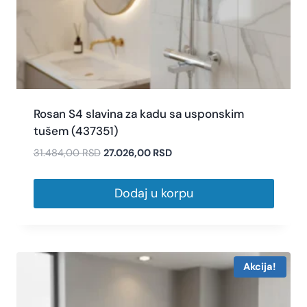
Rosan S4 slavina za kadu sa usponskim
tušem (437351)
31.484,00
RSD
27.026,00
RSD
Dodaj u korpu
Akcija!