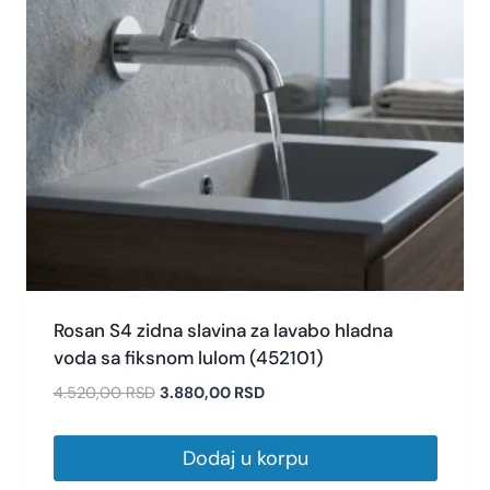
Rosan S4 zidna slavina za lavabo hladna
voda sa fiksnom lulom (452101)
4.520,00
RSD
3.880,00
RSD
Dodaj u korpu