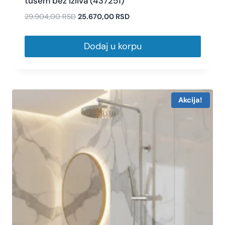
tušem bez izliva (437251)
29.904,00
RSD
25.670,00
RSD
Dodaj u korpu
Akcija!