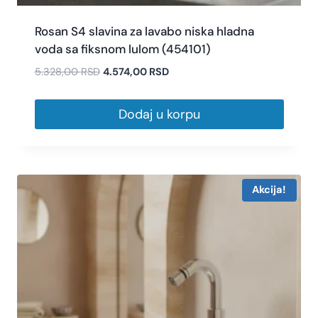
Rosan S4 slavina za lavabo niska hladna
voda sa fiksnom lulom (454101)
5.328,00
RSD
4.574,00
RSD
Dodaj u korpu
Akcija!