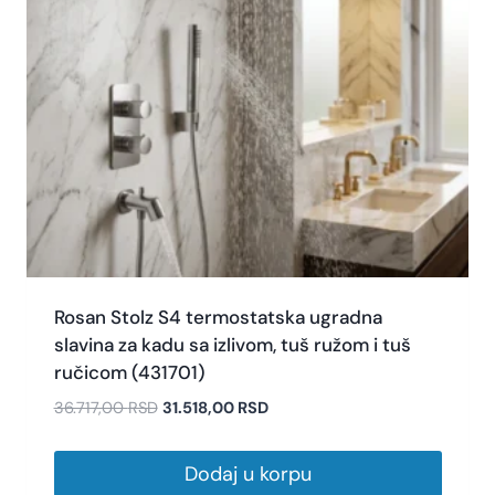
Rosan Stolz S4 termostatska ugradna
slavina za kadu sa izlivom, tuš ružom i tuš
ručicom (431701)
36.717,00
RSD
31.518,00
RSD
Dodaj u korpu