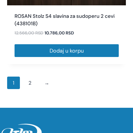
ROSAN Stolz S4 slavina za sudoperu 2 cevi
(438101B)
12.566,00
RSD
10.786,00
RSD
Dodaj u korpu
1
2
→