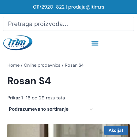
011/2920-822
|
prodaja@itim.rs
Home
/
Online prodavnica
/
Rosan S4
Rosan S4
Prikaz 1–16 od 29 rezultata
Akcija!