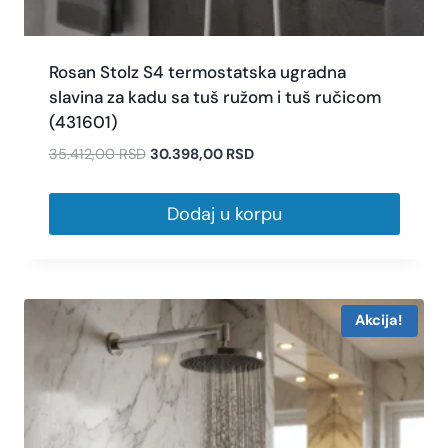
Rosan Stolz S4 termostatska ugradna
slavina za kadu sa tuš ružom i tuš ručicom
(431601)
35.412,00
RSD
30.398,00
RSD
Dodaj u korpu
Akcija!