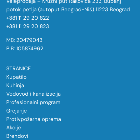
Veleprodaja – Kružni put Rakovica 233, Bubanj
potok petlja (autoput Beograd-Niš) 11223 Beograd
+381 11 29 20 822
+381 11 29 20 823
MB: 20479043
PIB: 105874962
STRANICE
Kupatilo
Kuhinja
Vodovod i kanalizacija
Profesionalni program
Grejanje
Protivpožarna oprema
Akcije
Brendovi