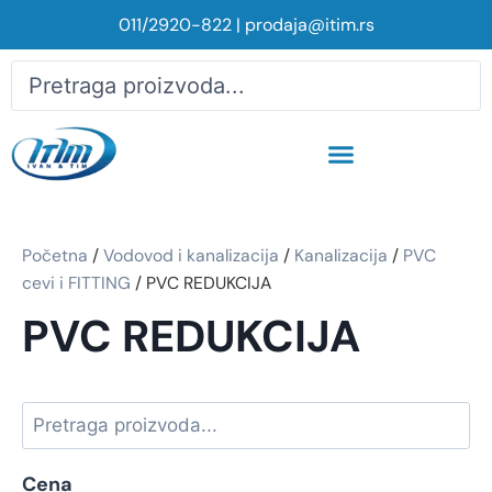
011/2920-822
|
prodaja@itim.rs
Početna
/
Vodovod i kanalizacija
/
Kanalizacija
/
PVC
cevi i FITTING
/ PVC REDUKCIJA
PVC REDUKCIJA
Cena