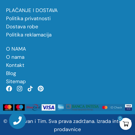
PLAĆANJE I DOSTAVA
Politika privatnosti
Dostava robe
Politika reklamacija
O NAMA
O nama
Kontakt
Blog
Sitemap
0
©
2026
Ivan
i
Tim. Sva prava zadržana.
Izrada internet
prodavnice