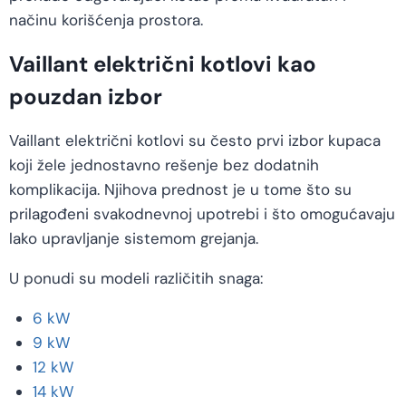
načinu korišćenja prostora.
Vaillant električni kotlovi kao
pouzdan izbor
Vaillant električni kotlovi su često prvi izbor kupaca
koji žele jednostavno rešenje bez dodatnih
komplikacija. Njihova prednost je u tome što su
prilagođeni svakodnevnoj upotrebi i što omogućavaju
lako upravljanje sistemom grejanja.
U ponudi su modeli različitih snaga:
6 kW
9 kW
12 kW
14 kW