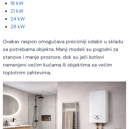
18 kW
21 kW
24 kW
28 kW
Ovakav raspon omogućava precizniji odabir u skladu
sa potrebama objekta. Manji modeli su pogodni za
stanove i manje prostore, dok su jači kotlovi
namenjeni većim kućama ili objektima sa većim
toplotnim zahtevima.