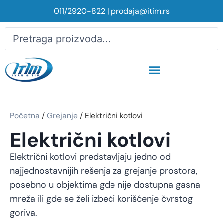
011/2920-822
|
prodaja@itim.rs
Početna
/
Grejanje
/ Električni kotlovi
Električni kotlovi
Električni kotlovi predstavljaju jedno od
najjednostavnijih rešenja za grejanje prostora,
posebno u objektima gde nije dostupna gasna
mreža ili gde se želi izbeći korišćenje čvrstog
goriva.