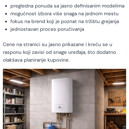
pregledna ponuda sa jasno definisanim modelima
mogućnost izbora više snaga na jednom mestu
fokus na brend koji je poznat na tržištu grejanja
jednostavan proces poručivanja
Cene na stranici su jasno prikazane i kreću se u
rasponu koji zavisi od snage uređaja, što dodatno
olakšava planiranje kupovine.