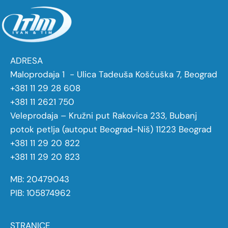
ADRESA
Maloprodaja 1 - Ulica Tadeuša Košćuška 7, Beograd
+381 11 29 28 608
+381 11 2621 750
Veleprodaja – Kružni put Rakovica 233, Bubanj
potok petlja (autoput Beograd-Niš) 11223 Beograd
+381 11 29 20 822
+381 11 29 20 823
MB: 20479043
PIB: 105874962
STRANICE