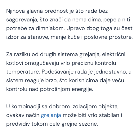
Njihova glavna prednost je što rade bez
sagorevanja, što znači da nema dima, pepela niti
potrebe za dimnjakom. Upravo zbog toga su čest
izbor za stanove, manje kuće i poslovne prostore.
Za razliku od drugih sistema grejanja, električni
kotlovi omogućavaju vrlo preciznu kontrolu
temperature. Podešavanje rada je jednostavno, a
sistem reaguje brzo, što korisnicima daje veću
kontrolu nad potrošnjom energije.
U kombinaciji sa dobrom izolacijom objekta,
ovakav način
grejanja
može biti vrlo stabilan i
predvidiv tokom cele grejne sezone.