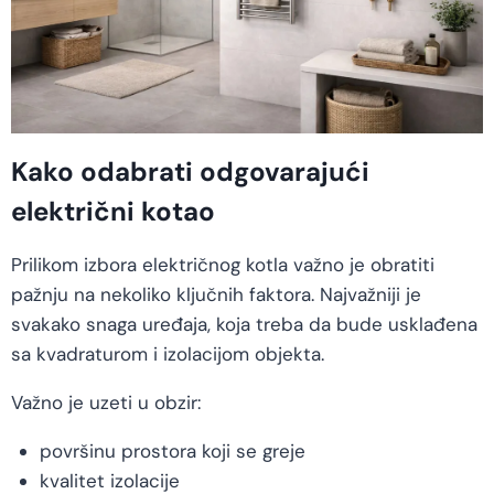
Kako odabrati odgovarajući
električni kotao
Prilikom izbora električnog kotla važno je obratiti
pažnju na nekoliko ključnih faktora. Najvažniji je
svakako snaga uređaja, koja treba da bude usklađena
sa kvadraturom i izolacijom objekta.
Važno je uzeti u obzir:
površinu prostora koji se greje
kvalitet izolacije