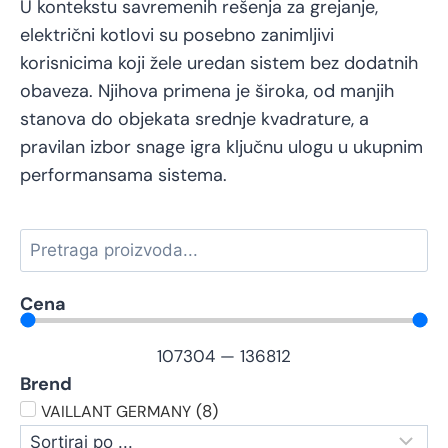
U kontekstu savremenih rešenja za grejanje,
električni kotlovi su posebno zanimljivi
korisnicima koji žele uredan sistem bez dodatnih
obaveza. Njihova primena je široka, od manjih
stanova do objekata srednje kvadrature, a
pravilan izbor snage igra ključnu ulogu u ukupnim
performansama sistema.
Cena
107304
—
136812
Brend
(
8
)
VAILLANT GERMANY