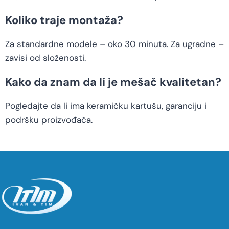
Koliko traje montaža?
Za standardne modele – oko 30 minuta. Za ugradne –
zavisi od složenosti.
Kako da znam da li je mešač kvalitetan?
Pogledajte da li ima keramičku kartušu, garanciju i
podršku proizvođača.