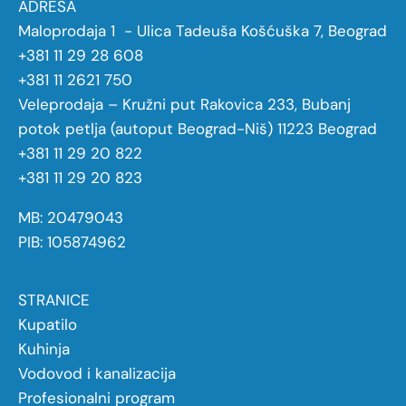
ADRESA
Maloprodaja 1 - Ulica Tadeuša Košćuška 7, Beograd
+381 11 29 28 608
+381 11 2621 750
Veleprodaja – Kružni put Rakovica 233, Bubanj
potok petlja (autoput Beograd-Niš) 11223 Beograd
+381 11 29 20 822
+381 11 29 20 823
MB: 20479043
PIB: 105874962
STRANICE
Kupatilo
Kuhinja
Vodovod i kanalizacija
Profesionalni program