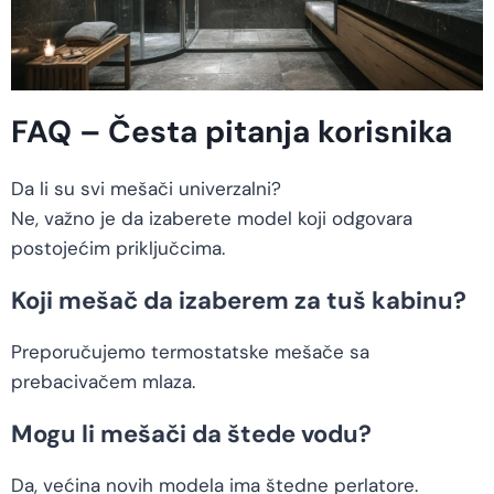
FAQ – Česta pitanja korisnika
Da li su svi mešači univerzalni?
Ne, važno je da izaberete model koji odgovara
postojećim priključcima.
Koji mešač da izaberem za tuš kabinu?
Preporučujemo termostatske mešače sa
prebacivačem mlaza.
Mogu li mešači da štede vodu?
Da, većina novih modela ima štedne perlatore.