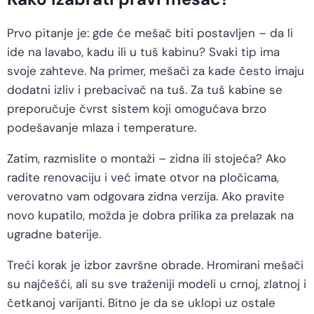
Prvo pitanje je: gde će mešač biti postavljen – da li
ide na lavabo, kadu ili u tuš kabinu? Svaki tip ima
svoje zahteve. Na primer, mešači za kade često imaju
dodatni izliv i prebacivač na tuš. Za tuš kabine se
preporučuje čvrst sistem koji omogućava brzo
podešavanje mlaza i temperature.
Zatim, razmislite o montaži – zidna ili stojeća? Ako
radite renovaciju i već imate otvor na pločicama,
verovatno vam odgovara zidna verzija. Ako pravite
novo kupatilo, možda je dobra prilika za prelazak na
ugradne baterije.
Treći korak je izbor završne obrade. Hromirani mešači
su najčešći, ali su sve traženiji modeli u crnoj, zlatnoj i
četkanoj varijanti. Bitno je da se uklopi uz ostale