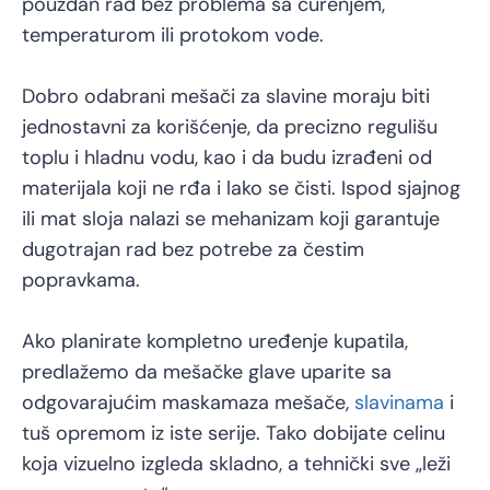
pouzdan rad bez problema sa curenjem,
temperaturom ili protokom vode.
Dobro odabrani mešači za slavine moraju biti
jednostavni za korišćenje, da precizno regulišu
toplu i hladnu vodu, kao i da budu izrađeni od
materijala koji ne rđa i lako se čisti. Ispod sjajnog
ili mat sloja nalazi se mehanizam koji garantuje
dugotrajan rad bez potrebe za čestim
popravkama.
Ako planirate kompletno uređenje kupatila,
predlažemo da mešačke glave uparite sa
odgovarajućim maskamaza mešače,
slavinama
i
tuš opremom iz iste serije. Tako dobijate celinu
koja vizuelno izgleda skladno, a tehnički sve „leži