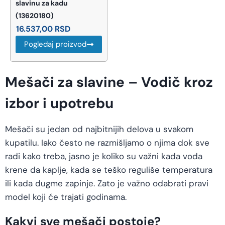
slavinu za kadu
(13620180)
16.537,00
RSD
Pogledaj proizvod
Mešači za slavine – Vodič kroz
izbor i upotrebu
Mešači su jedan od najbitnijih delova u svakom
kupatilu. Iako često ne razmišljamo o njima dok sve
radi kako treba, jasno je koliko su važni kada voda
krene da kaplje, kada se teško reguliše temperatura
ili kada dugme zapinje. Zato je važno odabrati pravi
model koji će trajati godinama.
Kakvi sve mešači postoje?