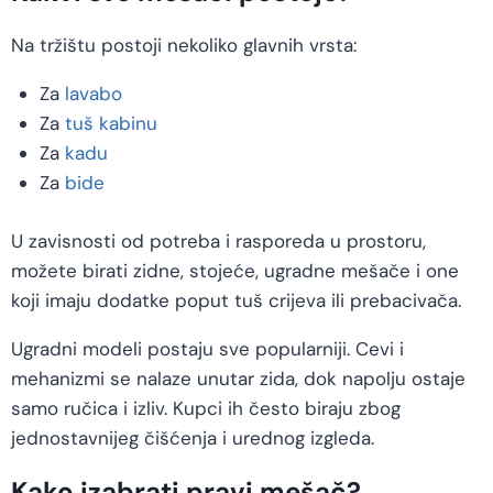
Na tržištu postoji nekoliko glavnih vrsta:
Za
lavabo
Za
tuš kabinu
Za
kadu
Za
bide
U zavisnosti od potreba i rasporeda u prostoru,
možete birati zidne, stojeće, ugradne mešače i one
koji imaju dodatke poput tuš crijeva ili prebacivača.
Ugradni modeli postaju sve popularniji. Cevi i
mehanizmi se nalaze unutar zida, dok napolju ostaje
samo ručica i izliv. Kupci ih često biraju zbog
jednostavnijeg čišćenja i urednog izgleda.
Kako izabrati pravi mešač?