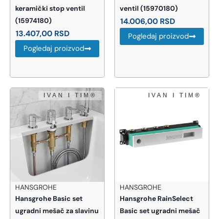
keramički stop ventil
ventil (15970180)
(15974180)
14.006,00
RSD
13.407,00
RSD
Pogledaj proizvod
Pogledaj proizvod
HANSGROHE
HANSGROHE
Hansgrohe Basic set
Hansgrohe RainSelect
ugradni mešač za slavinu
Basic set ugradni mešač