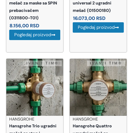
mešač za maske sa SPIN
universal 2 ugradni
prebacivačem
mešač (01500180)
(0311800-T01)
16.073,00
RSD
8.156,00
RSD
Pogledaj proizvod
Pogledaj proizvod
HANSGROHE
HANSGROHE
Hansgrohe Trio ugradni
Hansgrohe Quattro