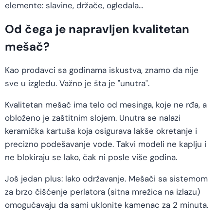
elemente: slavine, držače, ogledala...
Od čega je napravljen kvalitetan
mešač?
Kao prodavci sa godinama iskustva, znamo da nije
sve u izgledu. Važno je šta je "unutra".
Kvalitetan mešač ima telo od mesinga, koje ne rđa, a
obloženo je zaštitnim slojem. Unutra se nalazi
keramička kartuša koja osigurava lakše okretanje i
precizno podešavanje vode. Takvi modeli ne kaplju i
ne blokiraju se lako, čak ni posle više godina.
Još jedan plus: lako održavanje. Mešači sa sistemom
za brzo čišćenje perlatora (sitna mrežica na izlazu)
omogućavaju da sami uklonite kamenac za 2 minuta.