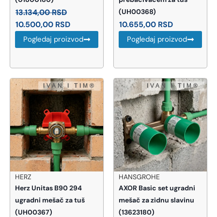
13.134,00
RSD
(UH00368)
10.500,00
RSD
10.655,00
RSD
Pogledaj proizvod
Pogledaj proizvod
HERZ
HANSGROHE
Herz Unitas B90 294
AXOR Basic set ugradni
ugradni mešač za tuš
mešač za zidnu slavinu
(UH00367)
(13623180)