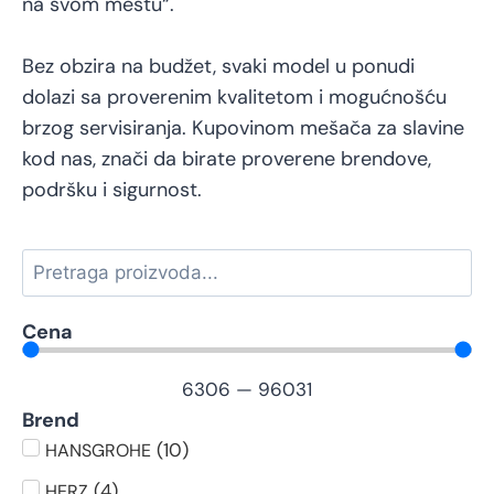
na svom mestu“.
Bez obzira na budžet, svaki model u ponudi
dolazi sa proverenim kvalitetom i mogućnošću
brzog servisiranja. Kupovinom mešača za slavine
kod nas, znači da birate proverene brendove,
podršku i sigurnost.
Cena
6306
—
96031
Brend
(
10
)
HANSGROHE
(
4
)
HERZ