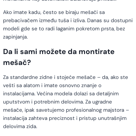
Ako imate kadu, često se biraju mešači sa
prebacivačem između tuša i izliva. Danas su dostupni
modeli gde se to radi laganim pokretom prsta, bez
zapinjanja.
Da li sami možete da montirate
mešač?
Za standardne zidne i stojeće mešače – da, ako ste
vešti sa alatom i imate osnovno znanje o
instalacijama. Većina modela dolazi sa detaljnim
uputstvom i potrebnim delovima. Za ugradne
mešače, ipak savetujemo profesionalnog majstora –
instalacija zahteva preciznost i pristup unutrašnjim
delovima zida.