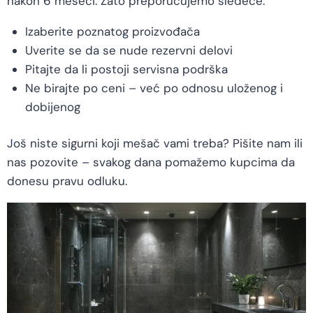
nakon 6 meseci. Zato preporučujemo sledeće:
Izaberite poznatog proizvođača
Uverite se da se nude rezervni delovi
Pitajte da li postoji servisna podrška
Ne birajte po ceni – već po odnosu uloženog i
dobijenog
Još niste sigurni koji mešač vami treba? Pišite nam ili
nas pozovite – svakog dana pomažemo kupcima da
donesu pravu odluku.