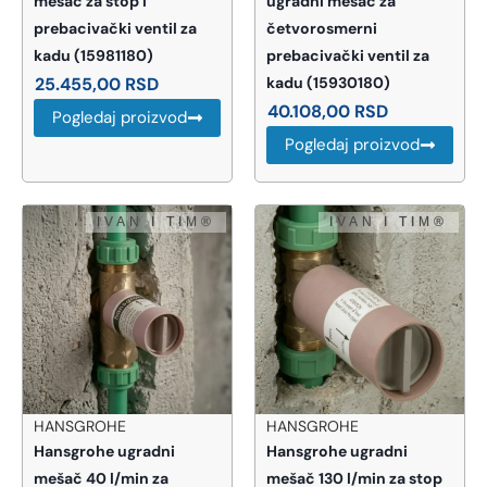
mešač za stop i
ugradni mešač za
prebacivački ventil za
četvorosmerni
kadu (15981180)
prebacivački ventil za
25.455,00
RSD
kadu (15930180)
40.108,00
RSD
Pogledaj proizvod
Pogledaj proizvod
HANSGROHE
HANSGROHE
Hansgrohe ugradni
Hansgrohe ugradni
mešač 40 l/min za
mešač 130 l/min za stop