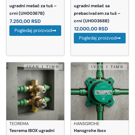
ugradni mešač za tuš –
ugradni mešač sa
crni (UH00367B)
prebacivačem za tuš –
7.250,00
RSD
crni (UH00368B)
12.000,00
RSD
Pogledaj proizvod
Pogledaj proizvod
TEOREMA
HANSGROHE
Teorema IBOX ugradni
Hansgrohe ibox