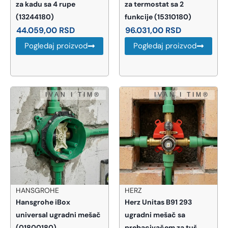
za kadu sa 4 rupe
za termostat sa 2
(13244180)
funkcije (15310180)
44.059,00
RSD
96.031,00
RSD
Pogledaj proizvod
Pogledaj proizvod
HANSGROHE
HERZ
Hansgrohe iBox
Herz Unitas B91 293
universal ugradni mešač
ugradni mešač sa
(01800180)
prebacivačem za tuš