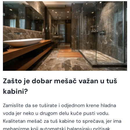
Zašto je dobar mešač važan u tuš
kabini?
Zamislite da se tuširate i odjednom krene hladna
voda jer neko u drugom delu kuće pusti vodu.
Kvalitetan mešač za tuš kabine to sprečava, jer ima
mehanizme koji automatski balansiraju pritisak.