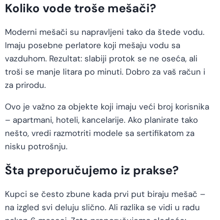
Koliko vode troše mešači?
Moderni mešači su napravljeni tako da štede vodu.
Imaju posebne perlatore koji mešaju vodu sa
vazduhom. Rezultat: slabiji protok se ne oseća, ali
troši se manje litara po minuti. Dobro za vaš račun i
za prirodu.
Ovo je važno za objekte koji imaju veći broj korisnika
– apartmani, hoteli, kancelarije. Ako planirate tako
nešto, vredi razmotriti modele sa sertifikatom za
nisku potrošnju.
Šta preporučujemo iz prakse?
Kupci se često zbune kada prvi put biraju mešač –
na izgled svi deluju slično. Ali razlika se vidi u radu