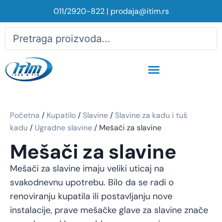
011/2920-822
|
prodaja@itim.rs
Početna
/
Kupatilo
/
Slavine
/
Slavine za kadu i tuš
kadu
/
Ugradne slavine
/ Mešači za slavine
Mešači za slavine
Mešači za slavine imaju veliki uticaj na
svakodnevnu upotrebu. Bilo da se radi o
renoviranju kupatila ili postavljanju nove
instalacije, prave mešačke glave za slavine znače