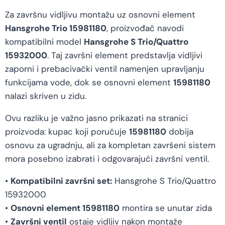
Za završnu vidljivu montažu uz osnovni element
Hansgrohe Trio 15981180
, proizvođač navodi
kompatibilni model
Hansgrohe S Trio/Quattro
15932000
. Taj završni element predstavlja vidljivi
zaporni i prebacivački ventil namenjen upravljanju
funkcijama vode, dok se osnovni element
15981180
nalazi skriven u zidu.
Ovu razliku je važno jasno prikazati na stranici
proizvoda: kupac koji poručuje
15981180
dobija
osnovu za ugradnju, ali za kompletan završeni sistem
mora posebno izabrati i odgovarajući završni ventil.
•
Kompatibilni završni set:
Hansgrohe S Trio/Quattro
15932000
•
Osnovni element 15981180
montira se unutar zida
•
Završni ventil
ostaje vidljiv nakon montaže