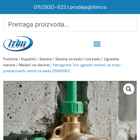
011/2920-822
|
prodaja@itim.rs
Početna
/
Kupatilo
/
Slavine
/
Slavine za kadu i tuš kadu
/
Ugradne
slavine
/
Mešači za slavine
/ Hansgrohe Trio ugradni mešač za stop i
prebacivački ventil za kadu (15981180)