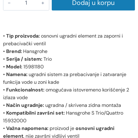
Dodaj u korpu
•
Tip proizvoda:
osnovni ugradni element za zaporni i
prebacivački ventil
•
Brend:
Hansgrohe
•
Serija / sistem:
Trio
•
Model:
15981180
•
Namena:
ugradni sistem za prebacivanje i zatvaranje
funkcija vode u zoni kade
•
Funkcionalnost:
omogućava istovremeno korišćenje 2
izlaza vode
•
Način ugradnje:
ugradna / skrivena zidna montaža
•
Kompatibilni završni set:
Hansgrohe S Trio/Quattro
15932000
•
Važna napomena:
proizvod je
osnovni ugradni
element
, nije završni vidljivi ventil