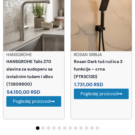
ROSAN SRBIJA
PEDROLO
Rosan Dark tuš ručica 3
PEDROLLO POTAPAJUĆA
funkcije – crna
PUMPA TOP 3 48TOP13A1
(PTR3C13D)
20.938,00
RSD
1.731,00
RSD
Pogledaj proizvod
Pogledaj proizvod