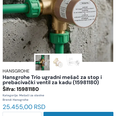
HANSGROHE
Hansgrohe Trio ugradni mešač za stop i
prebacivački ventil za kadu (15981180)
Šifra:
15981180
Kategorija:
Mešači za slavine
Brend:
Hansgrohe
25.455,00
RSD