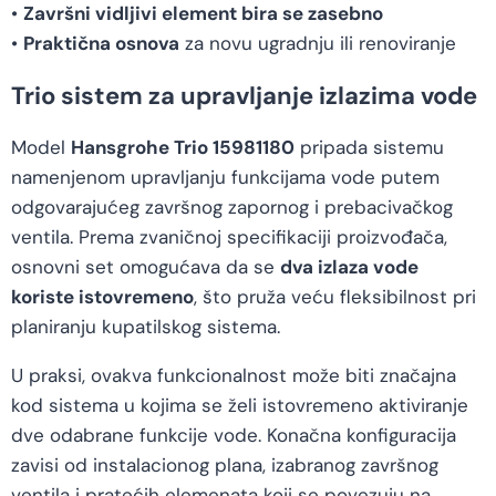
•
Završni vidljivi element bira se zasebno
•
Praktična osnova
za novu ugradnju ili renoviranje
Trio sistem za upravljanje izlazima vode
Model
Hansgrohe Trio 15981180
pripada sistemu
namenjenom upravljanju funkcijama vode putem
odgovarajućeg završnog zapornog i prebacivačkog
ventila. Prema zvaničnoj specifikaciji proizvođača,
osnovni set omogućava da se
dva izlaza vode
koriste istovremeno
, što pruža veću fleksibilnost pri
planiranju kupatilskog sistema.
U praksi, ovakva funkcionalnost može biti značajna
kod sistema u kojima se želi istovremeno aktiviranje
dve odabrane funkcije vode. Konačna konfiguracija
zavisi od instalacionog plana, izabranog završnog
ventila i pratećih elemenata koji se povezuju na