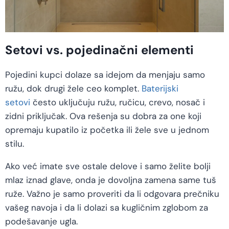
Setovi vs. pojedinačni elementi
Pojedini kupci dolaze sa idejom da menjaju samo
ružu, dok drugi žele ceo komplet.
Baterijski
setovi
često uključuju ružu, ručicu, crevo, nosač i
zidni priključak. Ova rešenja su dobra za one koji
opremaju kupatilo iz početka ili žele sve u jednom
stilu.
Ako već imate sve ostale delove i samo želite bolji
mlaz iznad glave, onda je dovoljna zamena same tuš
ruže. Važno je samo proveriti da li odgovara prečniku
vašeg navoja i da li dolazi sa kugličnim zglobom za
podešavanje ugla.