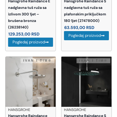
Hansgrohe Raindance E
Hansgrohe Raindance S
nadglavna tuš ruža sa
nadglavna tuš ruža sa
izlivom 300 1jet –
plafonskim priključkom
brušena bronza
180 1jet (27478000)
(26238140)
63.593,00
RSD
129.253,00
RSD
Pogledaj proizvod
Pogledaj proizvod
HANSGROHE
HANSGROHE
Hansgrohe Raindance
Hansgrohe Raindance S