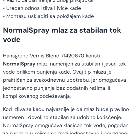
• Važno za planiranje zidnog priključka
• Uredan odnos izliva i ivice kade
• Montažu uskladiti sa položajem kade
NormalSpray mlaz za stabilan tok
vode
Hansgrohe Vernis Blend 71420670 koristi
NormalSpray
mlaz, namenjen za stabilan i jasan tok
vode prilikom punjenja kade. Ovaj tip mlaza je
praktičan za svakodnevnu upotrebu, jer omogućava
jednostavno punjenje bez dodatnih režima ili
komplikovanog podešavanja.
Kod izliva za kadu najvažnije je da mlaz bude pravilno
usmeren i dovoljno stabilan za udobno korišćenje.
NormalSpray omogućava klasičan tok vode, pogodan
za kupatila u kojima se traži jednostavno i pouzdano