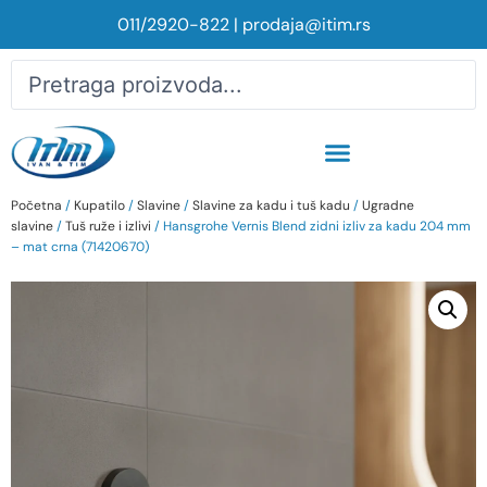
011/2920-822
|
prodaja@itim.rs
Početna
/
Kupatilo
/
Slavine
/
Slavine za kadu i tuš kadu
/
Ugradne
slavine
/
Tuš ruže i izlivi
/ Hansgrohe Vernis Blend zidni izliv za kadu 204 mm
– mat crna (71420670)