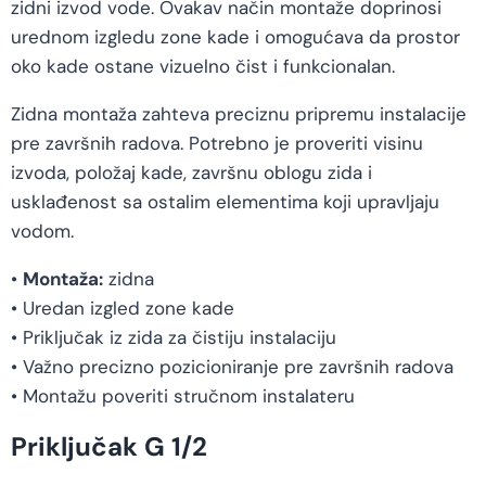
zidni izvod vode. Ovakav način montaže doprinosi
urednom izgledu zone kade i omogućava da prostor
oko kade ostane vizuelno čist i funkcionalan.
Zidna montaža zahteva preciznu pripremu instalacije
pre završnih radova. Potrebno je proveriti visinu
izvoda, položaj kade, završnu oblogu zida i
usklađenost sa ostalim elementima koji upravljaju
vodom.
•
Montaža:
zidna
• Uredan izgled zone kade
• Priključak iz zida za čistiju instalaciju
• Važno precizno pozicioniranje pre završnih radova
• Montažu poveriti stručnom instalateru
Priključak G 1/2