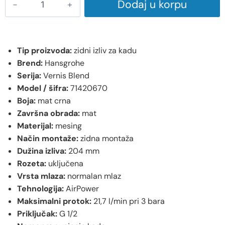
Dodaj u korpu
Tip proizvoda:
zidni izliv za kadu
Brend:
Hansgrohe
Serija:
Vernis Blend
Model / šifra:
71420670
Boja:
mat crna
Završna obrada:
mat
Materijal:
mesing
Način montaže:
zidna montaža
Dužina izliva:
204 mm
Rozeta:
uključena
Vrsta mlaza:
normalan mlaz
Tehnologija:
AirPower
Maksimalni protok:
21,7 l/min pri 3 bara
Priključak:
G 1/2