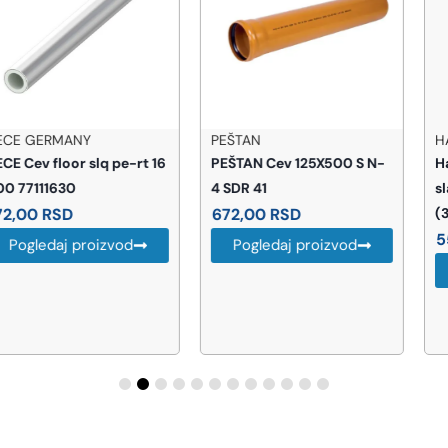
PEŠTAN
HANSGROHE
PEŠTAN Cev 125X500 S N-
Hansgrohe Metropol
4 SDR 41
slavina za lavabo ugradna
672,00
RSD
(32526000)
55.727,00
RSD
Pogledaj proizvod
Pogledaj proizvod