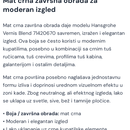
Mat crna završna obrada za
moderan izgled
Mat crna završna obrada daje modelu Hansgrohe
Vernis Blend 71420670 savremen, izražen i elegantan
izgled. Ova boja se često koristi u modernim
kupatilima, posebno u kombinaciji sa crnim tuš
ručicama, tuš crevima, profilima tuš kabina,
galanterijom i ostalim detaljima.
Mat crna površina posebno naglašava jednostavnu
formu izliva i doprinosi urednom vizuelnom efektu u
zoni kade. Zbog neutralnog, ali efektnog izgleda, lako
se uklapa uz svetle, sive, bež i tamnije pločice.
•
Boja / završna obrada:
mat crna
• Moderan i elegantan izgled
• Lako uklapanje uz crne kupatilske elemente