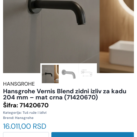
HANSGROHE
Hansgrohe Vernis Blend zidni izliv za kadu
204 mm – mat crna (71420670)
Šifra:
71420670
Kategorija:
Tuš ruže i izlivi
Brend:
Hansgrohe
16.011,00
RSD