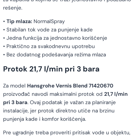
rešenje.
•
Tip mlaza:
NormalSpray
• Stabilan tok vode za punjenje kade
• Jedna funkcija za jednostavno korišćenje
• Praktično za svakodnevnu upotrebu
• Bez dodatnog podešavanja režima mlaza
Protok 21,7 l/min pri 3 bara
Za model
Hansgrohe Vernis Blend 71420670
proizvođač navodi maksimalni protok od
21,7 l/min
pri 3 bara
. Ovaj podatak je važan za planiranje
instalacije, jer protok direktno utiče na brzinu
punjenja kade i komfor korišćenja.
Pre ugradnje treba proveriti pritisak vode u objektu,