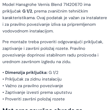
Model Hansgrohe Vernis Blend 71420670 ima
priključak
G 1/2
, prema zvaničnim tehničkim
karakteristikama. Ovaj podatak je važan za instalatere
i za pravilno povezivanje izliva sa pripremljenom
vodovodnom instalacijom.
Pre montaže treba proveriti odgovarajući priključak,
zaptivanje i završni položaj rozete. Pravilno
povezivanje doprinosi stabilnom radu proizvoda i
urednom završnom izgledu na zidu.
•
Dimenzija priključka:
G 1/2
• Priključak za zidnu instalaciju
• Važno za pravilno povezivanje
• Zaptivanje izvesti prema uputstvu
• Proveriti završni položaj rozete