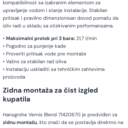
kompatibilnost sa izabranim elementom za
upravljanje vodom i stanje instalacije. Stabilan
pritisak i pravilno dimenzionisan dovod pomažu da
izliv radi u skladu sa očekivanim performansama.
•
Maksimalni protok pri 3 bara:
21,7 l/min
• Pogodno za punjenje kade
• Proveriti pritisak vode pre montaže
• Važno za stabilan rad izliva
• Instalaciju uskladiti sa tehničkim zahtevima
proizvoda
Zidna montaža za čist izgled
kupatila
Hansgrohe Vernis Blend 71420670 je predviđen za
zidnu montažu
, što znači da se postavlja direktno na