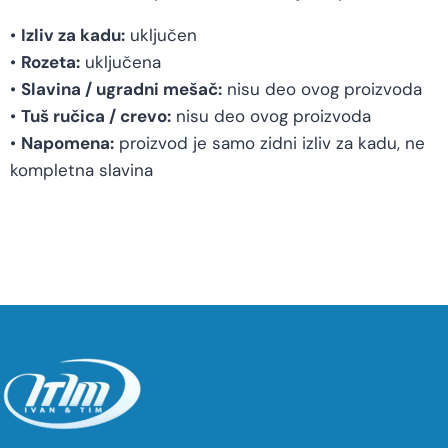
•
Izliv za kadu:
uključen
•
Rozeta:
uključena
•
Slavina / ugradni mešač:
nisu deo ovog proizvoda
•
Tuš ručica / crevo:
nisu deo ovog proizvoda
•
Napomena:
proizvod je samo zidni izliv za kadu, ne
kompletna slavina