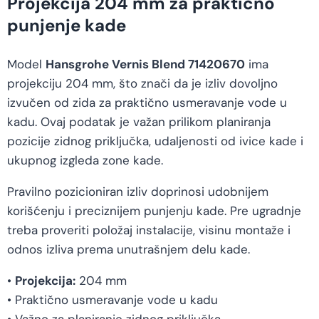
Projekcija 204 mm za praktično
punjenje kade
Model
Hansgrohe Vernis Blend 71420670
ima
projekciju 204 mm, što znači da je izliv dovoljno
izvučen od zida za praktično usmeravanje vode u
kadu. Ovaj podatak je važan prilikom planiranja
pozicije zidnog priključka, udaljenosti od ivice kade i
ukupnog izgleda zone kade.
Pravilno pozicioniran izliv doprinosi udobnijem
korišćenju i preciznijem punjenju kade. Pre ugradnje
treba proveriti položaj instalacije, visinu montaže i
odnos izliva prema unutrašnjem delu kade.
•
Projekcija:
204 mm
• Praktično usmeravanje vode u kadu