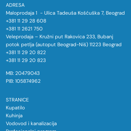
ADRESA
Maloprodaja 1 - Ulica Tadeuša Košćuška 7, Beograd
+381 11 29 28 608
+381 11 2621 750
Veleprodaja – Kružni put Rakovica 233, Bubanj
potok petlja (autoput Beograd-Niš) 11223 Beograd
+381 11 29 20 822
+381 11 29 20 823
MB: 20479043
PIB: 105874962
STRANICE
Kupatilo
Kuhinja
Vodovod i kanalizacija