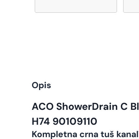
Opis
ACO ShowerDrain C Bla
H74 90109110
Kompletna crna tuš kanal