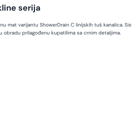
ine serija
u mat varijantu ShowerDrain C linijskih tuš kanalica. Si
u obradu prilagođenu kupatilima sa crnim detaljima.