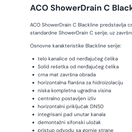
ACO ShowerDrain C Blackl
ACO ShowerDrain C Blackline predstavlja crn
standardne ShowerDrain C serije, uz završn
Osnovne karakteristike Blackline serije:
telo kanalice od nerđajućeg čelika
Solid rešetka od nerđajućeg čelika
crna mat završna obrada
horizontalna flanšna za hidroizolaciju
niska kompletna ugradna visina
centralno postavljen izliv
horizontalni priključak DN50
integrisani pad unutar kanala
demontažni sifonski uložak
pristup odvodu sa gornje strane