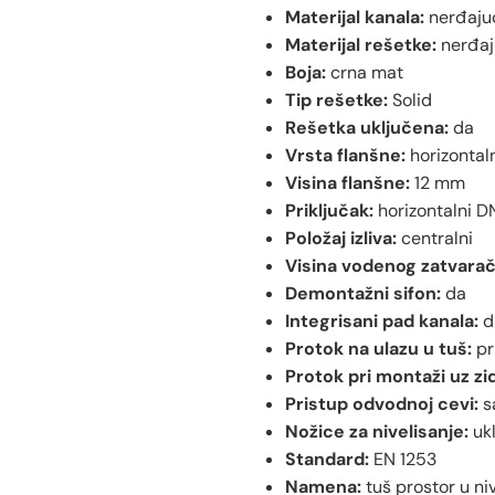
Materijal kanala:
nerđajuć
Materijal rešetke:
nerđaju
Boja:
crna mat
Tip rešetke:
Solid
Rešetka uključena:
da
Vrsta flanšne:
horizontal
Visina flanšne:
12 mm
Priključak:
horizontalni 
Položaj izliva:
centralni
Visina vodenog zatvarač
Demontažni sifon:
da
Integrisani pad kanala:
d
Protok na ulazu u tuš:
pri
Protok pri montaži uz zid
Pristup odvodnoj cevi:
s
Nožice za nivelisanje:
uk
Standard:
EN 1253
Namena:
tuš prostor u n