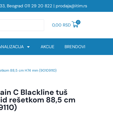
233, Beograd
011 29 20 822
|
prodaja@itim.rs
0
0,00
RSD
NALIZACIJA
AKCIJE
BRENDOVI
ešetkom 88,5 cm H74 mm (90109110)
in C Blackline tuš
lid rešetkom 88,5 cm
9110)