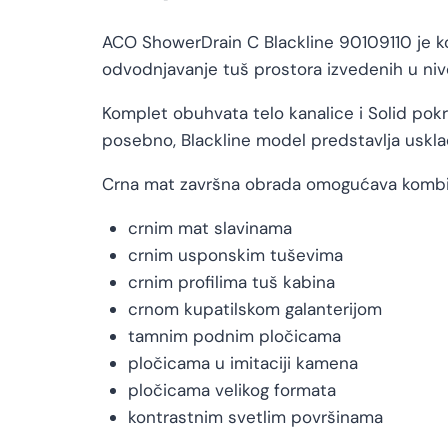
ACO ShowerDrain C Blackline 90109110 je k
odvodnjavanje tuš prostora izvedenih u ni
Komplet obuhvata telo kanalice i Solid pokr
posebno, Blackline model predstavlja uskla
Crna mat završna obrada omogućava kombin
crnim mat slavinama
crnim usponskim tuševima
crnim profilima tuš kabina
crnom kupatilskom galanterijom
tamnim podnim pločicama
pločicama u imitaciji kamena
pločicama velikog formata
kontrastnim svetlim površinama