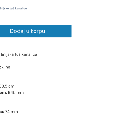
inijske tuš kanalice
Dodaj u korpu
inijska tuš kanalica
ckline
88,5 cm
nom:
945 mm
a:
74 mm