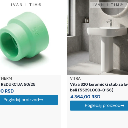
RA
BEMETA
ra S20 keramički stub za lavabo
BEMETA Coral wc četka (15
i (5529L003-0156)
8.539,00
RSD
364,00
RSD
Pogledaj proizvod
Pogledaj proizvod