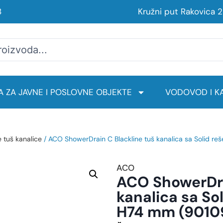
8
Kružni put Rakovica 
 ZA JAVNE I POSLOVNE OBJEKTE
VODOVOD I KA
e tuš kanalice
/ ACO ShowerDrain C Blackline tuš kanalica sa Solid r
ACO
ACO ShowerDra
kanalica sa So
H74 mm (9010