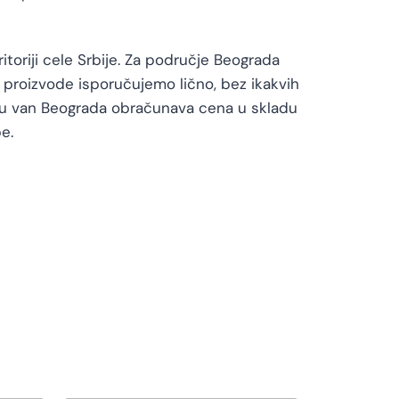
toriji cele Srbije. Za područje Beograda
proizvode isporučujemo lično, bez ikakvih
vu van Beograda obračunava cena u skladu
e.