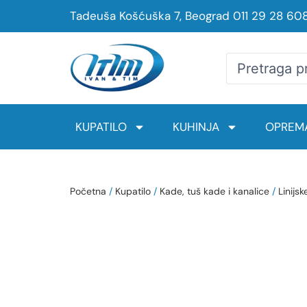
Tadeuša Košćuška 7, Beograd
011 29 28 60
KUPATILO
KUHINJA
OPREMA
Početna
/
Kupatilo
/
Kade, tuš kade i kanalice
/
Linijsk