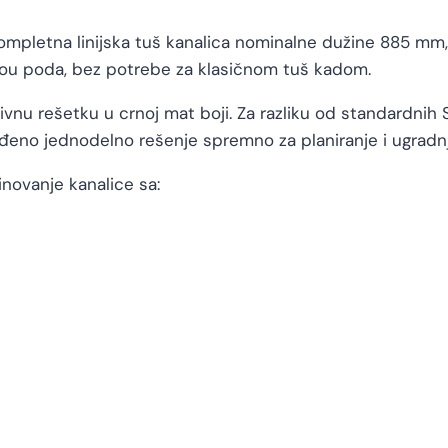
ompletna linijska tuš kanalica nominalne dužine 885 mm
vou poda, bez potrebe za klasičnom tuš kadom.
ivnu rešetku u crnoj mat boji. Za razliku od standardnih 
đeno jednodelno rešenje spremno za planiranje i ugradnj
ovanje kanalice sa: