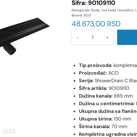
Šifra:
90109110
Kategorije:
Kade, tuš kade i kanalice
,
L
Brend:
ACO
48.673,00
RSD
Tip proizvoda:
kompletna l
Proizvođač:
ACO
Serija:
ShowerDrain C Bla
Šifra artikla:
90109110
Dužina kanala:
885 mm
Dužina u centimetrima:
Ukupna dužina sa flanš
Ukupna širina:
130 mm
Širina kanala:
70 mm
Kompletna ugradna visin