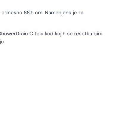
, odnosno 88,5 cm. Namenjena je za
ShowerDrain C tela kod kojih se rešetka bira
u.