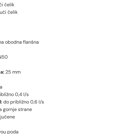
i čelik
ći čelik
na obodna flanšna
DN50
a:
25 mm
a
bližno 0,4 l/s
:
do približno 0,6 l/s
a gornje strane
ljučene
ivou poda