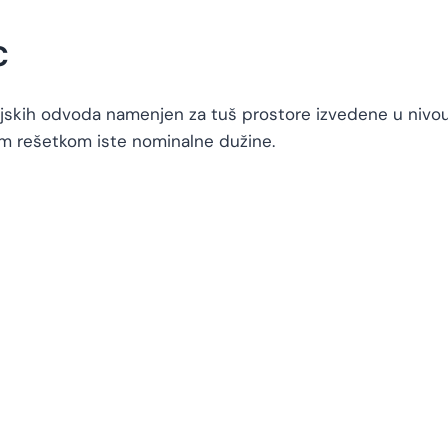
C
nijskih odvoda namenjen za tuš prostore izvedene u ni
om rešetkom iste nominalne dužine.