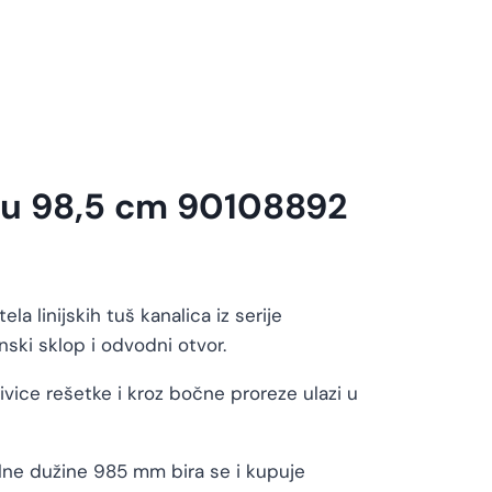
cu 98,5 cm 90108892
linijskih tuš kanalica iz serije
nski sklop i odvodni otvor.
ivice rešetke i kroz bočne proreze ulazi u
lne dužine 985 mm bira se i kupuje