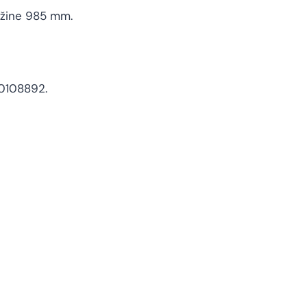
užine 985 mm.
90108892.