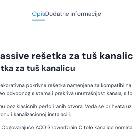
Opis
Dodatne informacije
ssive rešetka za tuš kanali
tka za tuš kanalicu
rativna pokrivna rešetka namenjena za kompatibilna tela 
deo odvodnog sistema i prekriva unutrašnjost kanala, sifo
 bez klasičnih perforiranih otvora. Voda se prihvata uz 
u i kanalizacionoj instalaciji.
. Odgovarajuće ACO ShowerDrain C telo kanalice nomina