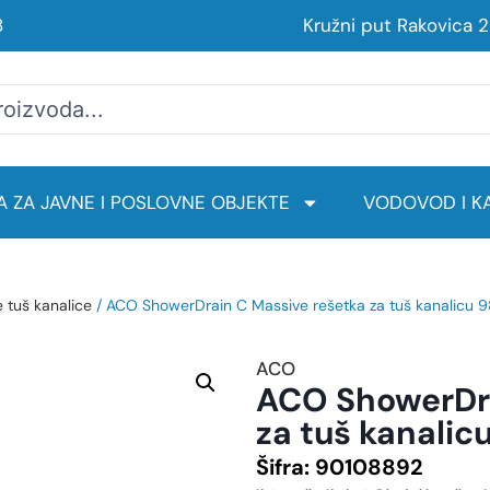
8
Kružni put Rakovica 
 ZA JAVNE I POSLOVNE OBJEKTE
VODOVOD I KA
e tuš kanalice
/ ACO ShowerDrain C Massive rešetka za tuš kanalicu 
ACO
ACO ShowerDra
za tuš kanalic
Šifra:
90108892