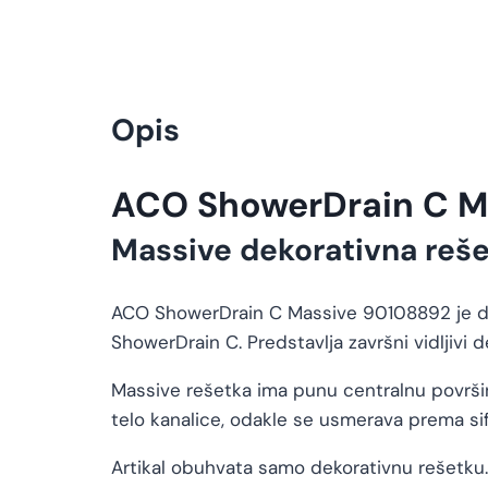
Opis
ACO ShowerDrain C Ma
Massive dekorativna reše
ACO ShowerDrain C Massive 90108892 je deko
ShowerDrain C. Predstavlja završni vidljivi 
Massive rešetka ima punu centralnu površinu
telo kanalice, odakle se usmerava prema sifon
Artikal obuhvata samo dekorativnu rešetku