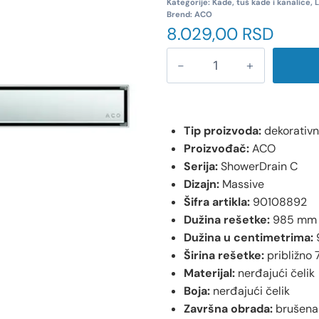
Kategorije:
Kade, tuš kade i kanalice
,
L
Brend:
ACO
8.029,00
RSD
Tip proizvoda:
dekorativn
Proizvođač:
ACO
Serija:
ShowerDrain C
Dizajn:
Massive
Šifra artikla:
90108892
Dužina rešetke:
985 mm
Dužina u centimetrima:
Širina rešetke:
približno
Materijal:
nerđajući čelik
Boja:
nerđajući čelik
Završna obrada:
brušena