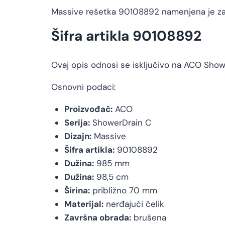
Massive rešetka 90108892 namenjena je za
Šifra artikla 90108892
Ovaj opis odnosi se isključivo na ACO Showe
Osnovni podaci:
Proizvođač:
ACO
Serija:
ShowerDrain C
Dizajn:
Massive
Šifra artikla:
90108892
Dužina:
985 mm
Dužina:
98,5 cm
Širina:
približno 70 mm
Materijal:
nerđajući čelik
Završna obrada:
brušena