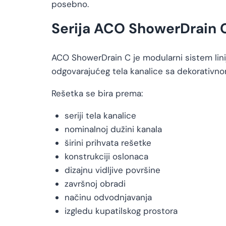
posebno.
Serija ACO ShowerDrain 
ACO ShowerDrain C je modularni sistem li
odgovarajućeg tela kanalice sa dekorativn
Rešetka se bira prema:
seriji tela kanalice
nominalnoj dužini kanala
širini prihvata rešetke
konstrukciji oslonaca
dizajnu vidljive površine
završnoj obradi
načinu odvodnjavanja
izgledu kupatilskog prostora