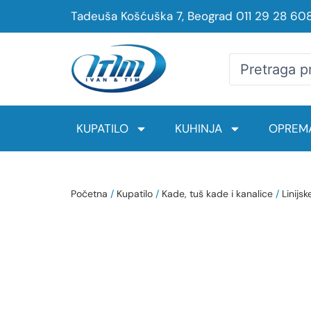
Tadeuša Košćuška 7, Beograd
011 29 28 60
KUPATILO
KUHINJA
OPREMA
Početna
/
Kupatilo
/
Kade, tuš kade i kanalice
/
Linijsk