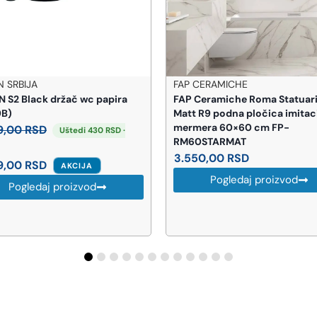
P CERAMICHE
HUTTERER & LECHNER
 Ceramiche Roma Statuario
HL Grejač komlpet HL609
t R9 podna pločica imitacija
27.791,00
RSD
rmera 60×60 cm FP-
Pogledaj proizvod
60STARMAT
550,00
RSD
Pogledaj proizvod