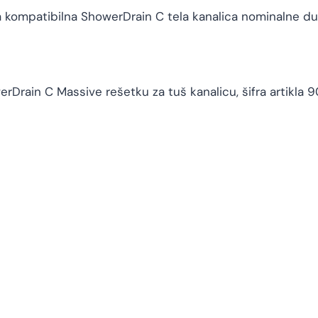
 kompatibilna ShowerDrain C tela kanalica nominalne d
rDrain C Massive rešetku za tuš kanalicu, šifra artikla 