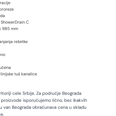
racije
proreze
da
ShowerDrain C
:
985 mm
anjanja rešetke
eno
jučena
linijske tuš kanalice
toriji cele Srbije. Za područje Beograda
proizvode isporučujemo lično, bez ikakvih
vu van Beograda obračunava cena u skladu
e.