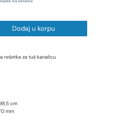
inijske tuš kanalice
Dodaj u korpu
a rešetka za tuš kanalicu
98,5 cm
 70 mm