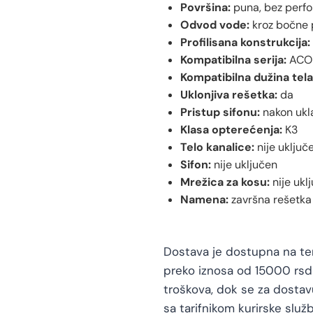
Površina:
puna, bez perfo
Odvod vode:
kroz bočne 
Profilisana konstrukcija:
Kompatibilna serija:
ACO 
Kompatibilna dužina tela
Uklonjiva rešetka:
da
Pristup sifonu:
nakon ukl
Klasa opterećenja:
K3
Telo kanalice:
nije uključ
Sifon:
nije uključen
Mrežica za kosu:
nije ukl
Namena:
završna rešetka 
Dostava je dostupna na teri
preko iznosa od 15000 rsd 
troškova, dok se za dosta
sa tarifnikom kurirske služb