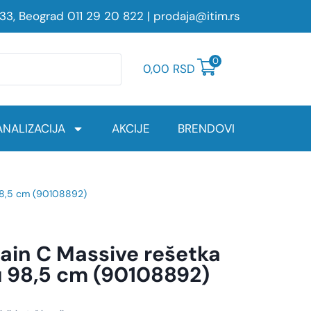
233, Beograd
011 29 20 822
|
prodaja@itim.rs
0
0,00
RSD
NALIZACIJA
AKCIJE
BRENDOVI
98,5 cm (90108892)
in C Massive rešetka
u 98,5 cm (90108892)