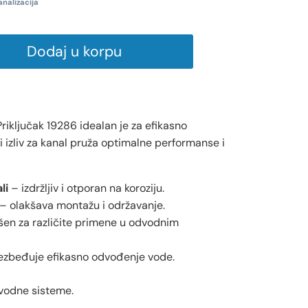
analizacija
Dodaj u korpu
Priključak 19286 idealan je za efikasno
i izliv za kanal pruža optimalne performanse i
li
– izdržljiv i otporan na koroziju.
– olakšava montažu i održavanje.
šen za različite primene u odvodnim
zbeđuje efikasno odvođenje vode.
vodne sisteme.