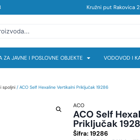
8
Kružni put Rakovica 
 ZA JAVNE I POSLOVNE OBJEKTE
VODOVOD I KA
i spoljni
/ ACO Self Hexaline Vertikalni Priključak 19286
ACO
ACO Self Hexal
Priključak 192
Šifra:
19286