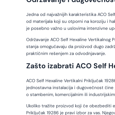
Jedna od najvažnijih karakteristika ACO Sel
od materijala koji su otporni na koroziju 
je posebno važno u uslovima intenzivne upo
Održavanje ACO Self Hexaline Vertikalnog Pr
stanja omogućavaju da proizvod dugo zadrži 
praktičnim rešenjem za odvodnjavanje.
Zašto izabrati ACO Self H
ACO Self Hexaline Vertikalni Priključak 1928
jednostavna instalacija i dugovečnost čine 
o stambenim, komercijalnim ili industrijski
Ukoliko tražite proizvod koji će obezbediti
Priključak 19286 je pravi izbor za vas. Nje