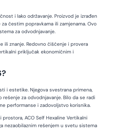
čnost i lako održavanje. Proizvod je izrađen
be za čestim popravkama ili zamjenama. Ovo
istema za odvodnjavanje.
 ili znanje. Redovno čišćenje i provera
rtikalni priključak ekonomičnim i
6?
sti i estetike. Njegova svestrana primena,
 rešenje za odvodnjavanje. Bilo da se radi
lne performanse i zadovoljstvo korisnika.
 prostora, ACO Self Hexaline Vertikalni
e ga nezaobilaznim rešenjem u svetu sistema