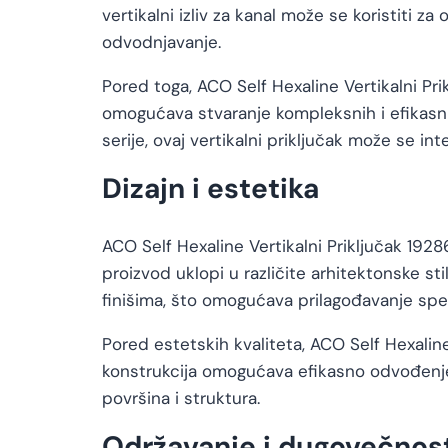
vertikalni izliv za kanal može se koristiti 
odvodnjavanje.
Pored toga, ACO Self Hexaline Vertikalni Pr
omogućava stvaranje kompleksnih i efikasni
serije, ovaj vertikalni priključak može se i
Dizajn i estetika
ACO Self Hexaline Vertikalni Priključak 192
proizvod uklopi u različite arhitektonske sti
finišima, što omogućava prilagođavanje spe
Pored estetskih kvaliteta, ACO Self Hexaline
konstrukcija omogućava efikasno odvođenje
površina i struktura.
Održavanje i dugovečnos