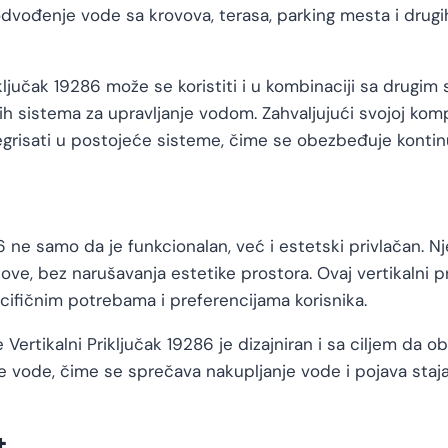
za odvođenje vode sa krovova, terasa, parking mesta i drug
iključak 19286 može se koristiti i u kombinaciji sa drugi
h sistema za upravljanje vodom. Zahvaljujući svojoj kom
ntegrisati u postojeće sisteme, čime se obezbeđuje kontin
86 ne samo da je funkcionalan, već i estetski privlačan
love, bez narušavanja estetike prostora. Ovaj vertikalni p
cifičnim potrebama i preferencijama korisnika.
 Vertikalni Priključak 19286 je dizajniran i sa ciljem d
 vode, čime se sprečava nakupljanje vode i pojava staj
t