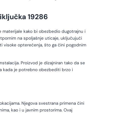
riključka 19286
e materijale kako bi obezbedio dugotrajnu i
tpornim na spoljašnje uticaje, uključujući
eti visoke opterećenja, što ga čini pogodnim
talacija. Proizvod je dizajniran tako da se
ma kada je potrebno obezbediti brzo i
m lokacijama. Njegova svestrana primena čini
ima, kao i u javnim prostorima. Ovaj