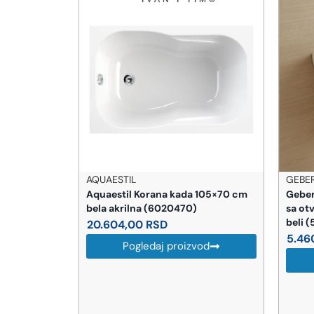
AQUAESTIL
GEBER
Aquaestil Korana kada 105×70 cm
Geber
bela akrilna (6020470)
sa ot
beli 
20.604,00
RSD
od
5.46
Pogledaj proizvod