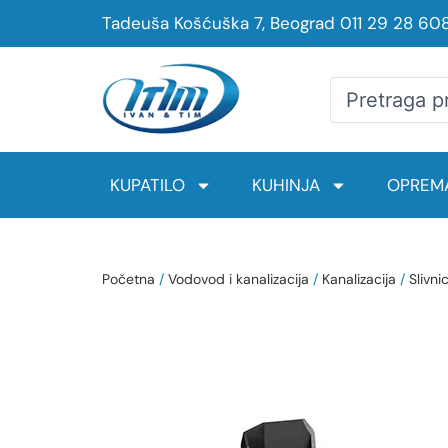
Tadeuša Košćuška 7, Beograd
011 29 28 60
KUPATILO
KUHINJA
OPREMA
Početna
/
Vodovod i kanalizacija
/
Kanalizacija
/
Slivnic