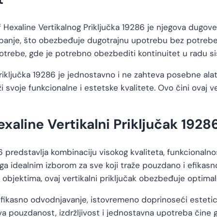
f Hexaline Vertikalnog Priključka 19286 je njegova dugove
i habanje, što obezbeđuje dugotrajnu upotrebu bez potre
trebe, gde je potrebno obezbediti kontinuitet u radu s
iključka 19286 je jednostavno i ne zahteva posebne alate
svoje funkcionalne i estetske kvalitete. Ovo čini ovaj ve
exaline Vertikalni Priključak 1928
6 predstavlja kombinaciju visokog kvaliteta, funkcionalno
ga idealnim izborom za sve koji traže pouzdano i efikasno
m objektima, ovaj vertikalni priključak obezbeđuje optima
 efikasno odvodnjavanje, istovremeno doprinoseći estetici
gova pouzdanost, izdržljivost i jednostavna upotreba čin