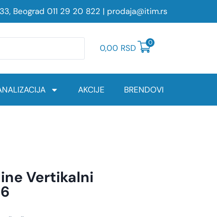
233, Beograd
011 29 20 822
|
prodaja@itim.rs
0
0,00
RSD
NALIZACIJA
AKCIJE
BRENDOVI
ine Vertikalni
86