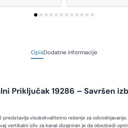
Opis
Dodatne informacije
lni Priključak 19286 – Savršen izb
86 predstavlja visokokvalitetno rešenje za odvodnjavanje,
vaj vertikalni izliv za kanal dizajniran je da obezbedi op