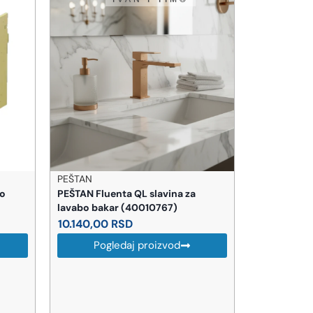
PEŠTAN
LAUFEN
no
PEŠTAN Fluenta QL slavina za
Laufen Capr
lavabo bakar (40010767)
pisoar sa 
beli (8410
10.140,00
RSD
30.978,0
Pogledaj proizvod
Pog