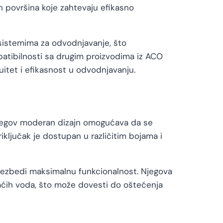
ih površina koje zahtevaju efikasno
m sistemima za odvodnjavanje, što
patibilnosti sa drugim proizvodima iz ACO
uitet i efikasnost u odvodnjavanju.
. Njegov moderan dizajn omogućava da se
riključak je dostupan u različitim bojama i
a obezbedi maksimalnu funkcionalnost. Njegova
aćih voda, što može dovesti do oštećenja