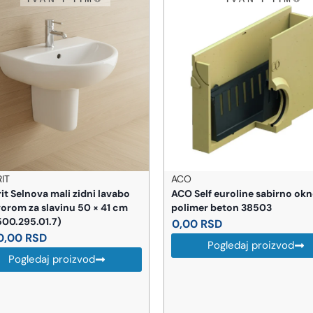
IT
ACO
it Selnova mali zidni lavabo
ACO Self euroline sabirno ok
vorom za slavinu 50 × 41 cm
polimer beton 38503
(500.295.01.7)
0,00
RSD
0,00
RSD
Pogledaj proizvod
Pogledaj proizvod