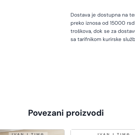
Dostava je dostupna na teri
preko iznosa od 15000 rsd 
troškova, dok se za dosta
sa tarifnikom kurirske služb
Povezani proizvodi