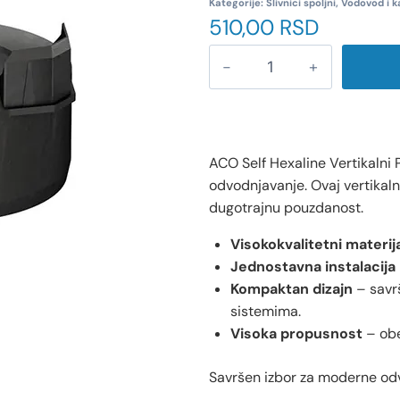
Kategorije:
Slivnici spoljni
,
Vodovod i k
510,00
RSD
ACO Self Hexaline Vertikalni 
odvodnjavanje. Ovaj vertikaln
dugotrajnu pouzdanost.
Visokokvalitetni materija
Jednostavna instalacija
Kompaktan dizajn
– savr
sistemima.
Visoka propusnost
– obe
Savršen izbor za moderne od