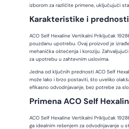
izborom za različite primene, uključujući st
Karakteristike i prednost
ACO Self Hexaline Vertikalni Priključak 192
pouzdanu upotrebu. Ovaj proizvod je izrađen
mehanička oštećenja i koroziju. Zahvaljujući
za upotrebu u zahtevnim uslovima.
Jedna od ključnih prednosti ACO Self Hexalin
može lako i brzo postaviti, što uveliko ola
efikasno odvodnjavanje, bez potrebe za sl
Primena ACO Self Hexalin
ACO Self Hexaline Vertikalni Priključak 19286
ga idealnim rešenjem za odvodnjavanje u st