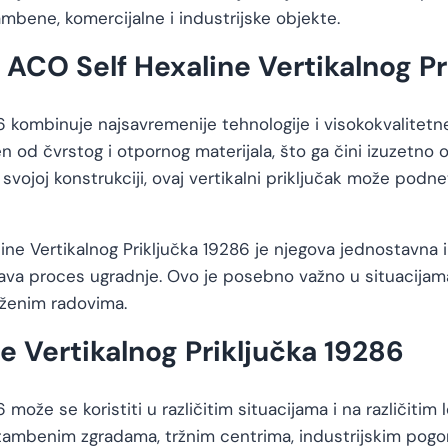
ambene, komercijalne i industrijske objekte.
i ACO Self Hexaline Vertikalnog P
86 kombinuje najsavremenije tehnologije i visokokvalitetn
 od čvrstog i otpornog materijala, što ga čini izuzetno o
 svojoj konstrukciji, ovaj vertikalni priključak može podn
e Vertikalnog Priključka 19286 je njegova jednostavna ins
kšava proces ugradnje. Ovo je posebno važno u situacija
oženim radovima.
e Vertikalnog Priključka 19286
 može se koristiti u različitim situacijama i na različiti
ambenim zgradama, tržnim centrima, industrijskim pogon