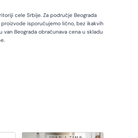
toriji cele Srbije. Za područje Beograda
proizvode isporučujemo lično, bez ikakvih
vu van Beograda obračunava cena u skladu
e.