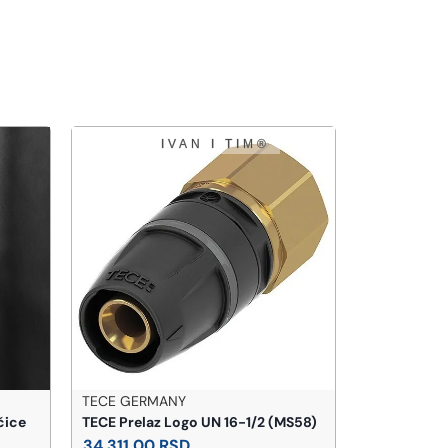
TECE GERMANY
ELEGANT
čice
TECE Prelaz Logo UN 16-1/2 (MS58)
ELEGANT Suš
hrom 600x
34.311,00
RSD