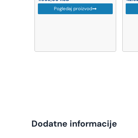
Pogledaj proizvod
od
Dodatne informacije