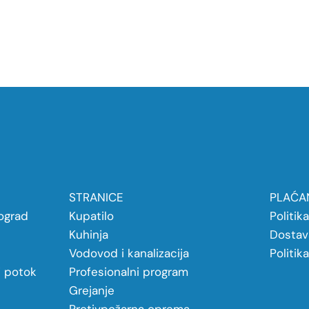
STRANICE
PLAĆAN
ograd
Kupatilo
Politik
Kuhinja
Dostav
Vodovod i kanalizacija
Politik
j potok
Profesionalni program
Grejanje