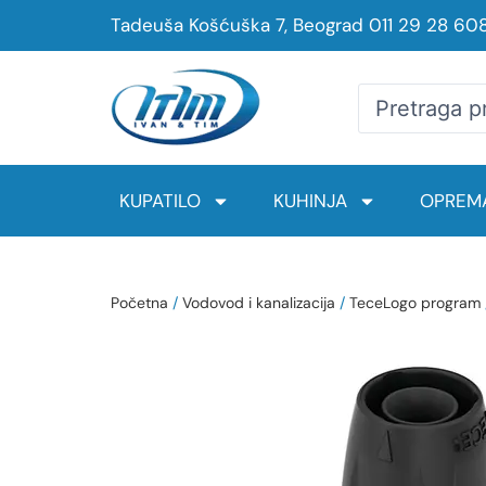
Tadeuša Košćuška 7, Beograd
011 29 28 60
KUPATILO
KUHINJA
OPREMA
Početna
/
Vodovod i kanalizacija
/
TeceLogo program