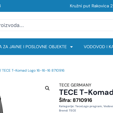
8
Kružni put Rakovica 
 ZA JAVNE I POSLOVNE OBJEKTE
VODOVOD I KA
/ TECE T-Komad Logo 16-16-16 8710916
TECE GERMANY
TECE T-Komad 
Šifra:
8710916
Kategorije:
TeceLogo program
,
Vodovo
Brend:
TECE