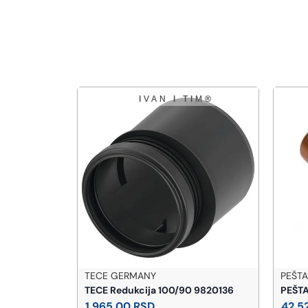
TECE GERMANY
PEŠT
 za lavabo i
TECE Redukcija 100/90 9820136
PEŠTA
1.RSG)
1.965,00
RSD
42.5