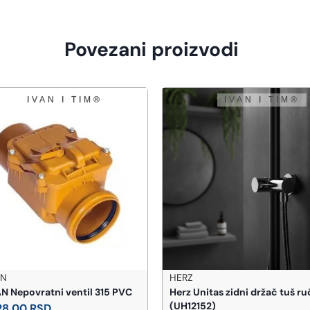
Povezani proizvodi
AN
HERZ
N Nepovratni ventil 315 PVC
Herz Unitas zidni držač tuš ru
(UH12152)
28,00
RSD