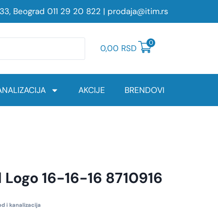
233, Beograd
011 29 20 822
|
prodaja@itim.rs
0
0,00
RSD
NALIZACIJA
AKCIJE
BRENDOVI
Logo 16-16-16 8710916
d i kanalizacija