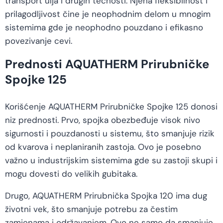
transport ulja i drugih tečnosti. Njena fleksibilnost i
prilagodljivost čine je neophodnim delom u mnogim
sistemima gde je neophodno pouzdano i efikasno
povezivanje cevi.
Prednosti AQUATHERM Prirubničke
Spojke 125
Korišćenje AQUATHERM Prirubničke Spojke 125 donosi
niz prednosti. Prvo, spojka obezbeđuje visok nivo
sigurnosti i pouzdanosti u sistemu, što smanjuje rizik
od kvarova i neplaniranih zastoja. Ovo je posebno
važno u industrijskim sistemima gde su zastoji skupi i
mogu dovesti do velikih gubitaka.
Drugo, AQUATHERM Prirubnička Spojka 120 ima dug
životni vek, što smanjuje potrebu za čestim
zamjenama i održavanjem. Ovo ne samo da smanjuje