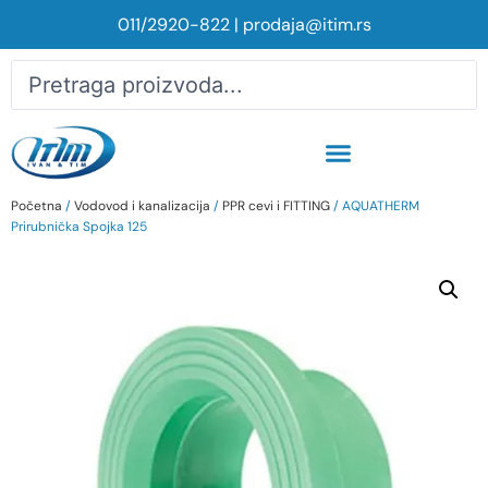
011/2920-822
|
prodaja@itim.rs
Početna
/
Vodovod i kanalizacija
/
PPR cevi i FITTING
/ AQUATHERM
Prirubnička Spojka 125