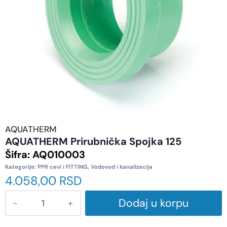
AQUATHERM
AQUATHERM Prirubnička Spojka 125
Šifra:
AQ010003
Kategorije:
PPR cevi i FITTING
,
Vodovod i kanalizacija
4.058,00
RSD
Dodaj u korpu