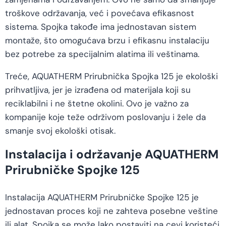
troškove održavanja, već i povećava efikasnost
sistema. Spojka takođe ima jednostavan sistem
montaže, što omogućava brzu i efikasnu instalaciju
bez potrebe za specijalnim alatima ili veštinama.
Treće, AQUATHERM Prirubnička Spojka 125 je ekološki
prihvatljiva, jer je izrađena od materijala koji su
reciklabilni i ne štetne okolini. Ovo je važno za
kompanije koje teže održivom poslovanju i žele da
smanje svoj ekološki otisak.
Instalacija i održavanje AQUATHERM
Prirubničke Spojke 125
Instalacija AQUATHERM Prirubničke Spojke 125 je
jednostavan proces koji ne zahteva posebne veštine
ili alat. Spojka se može lako postaviti na cevi koristeći