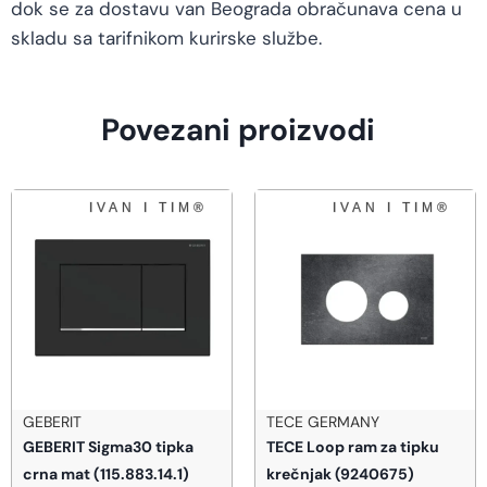
dok se za dostavu van Beograda obračunava cena u
skladu sa tarifnikom kurirske službe.
Povezani proizvodi
TECE GERMANY
TECE GERMANY
TECE Loop ram za tipku
TECE Smart modul floor
krečnjak (9240675)
wi-fi 77840068