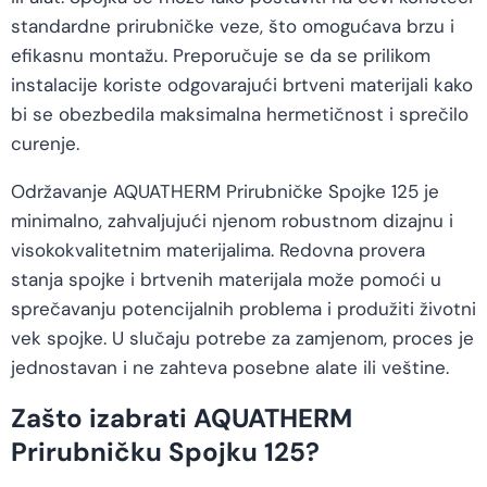
standardne prirubničke veze, što omogućava brzu i
efikasnu montažu. Preporučuje se da se prilikom
instalacije koriste odgovarajući brtveni materijali kako
bi se obezbedila maksimalna hermetičnost i sprečilo
curenje.
Održavanje AQUATHERM Prirubničke Spojke 125 je
minimalno, zahvaljujući njenom robustnom dizajnu i
visokokvalitetnim materijalima. Redovna provera
stanja spojke i brtvenih materijala može pomoći u
sprečavanju potencijalnih problema i produžiti životni
vek spojke. U slučaju potrebe za zamjenom, proces je
jednostavan i ne zahteva posebne alate ili veštine.
Zašto izabrati AQUATHERM
Prirubničku Spojku 125?