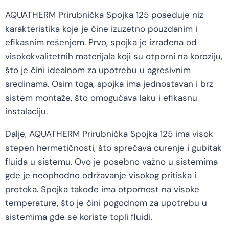
AQUATHERM Prirubnička Spojka 125 poseduje niz
karakteristika koje je čine izuzetno pouzdanim i
efikasnim rešenjem. Prvo, spojka je izrađena od
visokokvalitetnih materijala koji su otporni na koroziju,
što je čini idealnom za upotrebu u agresivnim
sredinama. Osim toga, spojka ima jednostavan i brz
sistem montaže, što omogućava laku i efikasnu
instalaciju.
Dalje, AQUATHERM Prirubnička Spojka 125 ima visok
stepen hermetičnosti, što sprečava curenje i gubitak
fluida u sistemu. Ovo je posebno važno u sistemima
gde je neophodno održavanje visokog pritiska i
protoka. Spojka takođe ima otpornost na visoke
temperature, što je čini pogodnom za upotrebu u
sistemima gde se koriste topli fluidi.