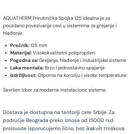
AQUATHERM Prirubnička Spojka 125 idealna je za
pouzdano povezivanje cevi u sistemima za grejanje i
hlađenje.
Prečnik:
125 mm
Materijal:
Visokokvalitetni polipropilen
Pogodna za:
Grejanje, hlađenje i industrijske sisteme
Laka montaža:
Brzo i jednostavno spajanje
Izdržljivost:
Otporna na koroziju i visoke temperature
Savršen izbor za moderne instalacione sisteme.
Dostava je dostupna na teritoriji cele Srbije. Za
područje Beograda preko iznosa od 15000 rsd
proizvode isporučujemo lično, bez ikakvih troškova,