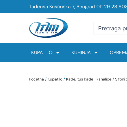
Tadeuša Košćuška 7, Beograd
011 29 28 60
KUPATILO
KUHINJA
OPREMA
Početna
/
Kupatilo
/
Kade, tuš kade i kanalice
/
Sifoni