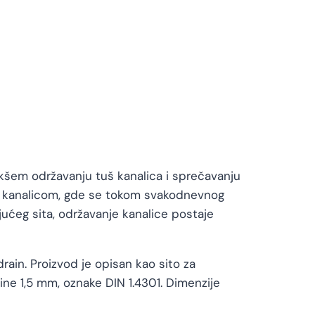
akšem održavanju tuš kanalica i sprečavanju
uš kanalicom, gde se tokom svakodnevnog
jućeg sita, održavanje kanalice postaje
in. Proizvod je opisan kao sito za
ine 1,5 mm, oznake DIN 1.4301. Dimenzije