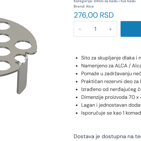
Kategorija:
Sifoni za kadu i tuš kadu
Brend:
Alca
276,00
RSD
Sito za skupljanje dlaka i 
Namenjeno za ALCA / Alca
Pomaže u zadržavanju neč
Praktičan rezervni deo za 
Izrađeno od nerđajućeg č
Dimenzije proizvoda 70 x
Lagan i jednostavan doda
Isporučuje se kao 1 komad
Dostava je dostupna na teri