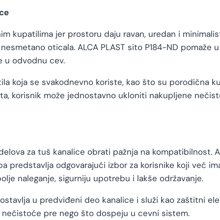
ice
kupatilima jer prostoru daju ravan, uredan i minimalistič
 nesmetano oticala. ALCA PLAST sito P184-ND pomaže u z
e u odvodnu cev.
la koja se svakodnevno koriste, kao što su porodična kupa
ta, korisnik može jednostavno ukloniti nakupljene nečist
 delova za tuš kanalice obrati pažnja na kompatibilnost
a predstavlja odgovarajući izbor za korisnike koji već i
je naleganje, sigurniju upotrebu i lakše održavanje.
ostavlja u predviđeni deo kanalice i služi kao zaštitni e
 i nečistoće pre nego što dospeju u cevni sistem.