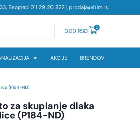
233, Beograd
011 29 20 822
|
prodaja@itim.rs
0
0,00
RSD
NALIZACIJA
AKCIJE
BRENDOVI
alice (P184-ND)
o za skuplanje dlaka
alice (P184-ND)