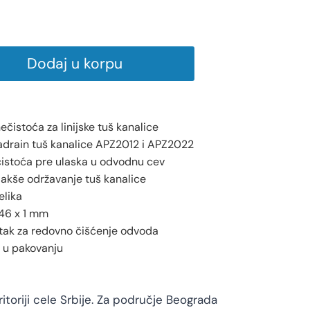
Dodaj u korpu
nečistoća za linijske tuš kanalice
drain tuš kanalice APZ2012 i APZ2022
istoća pre ulaska u odvodnu cev
lakše održavanje tuš kanalice
elika
 46 x 1 mm
tak za redovno čišćenje odvoda
 u pakovanju
toriji cele Srbije. Za područje Beograda