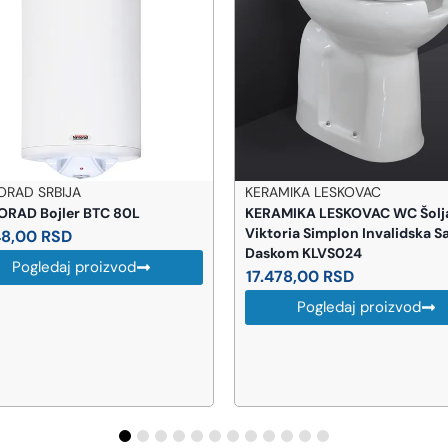
ORAD SRBIJA
KERAMIKA LESKOVAC
RAD Bojler BTC 80L
KERAMIKA LESKOVAC WC Šolj
Viktoria Simplon Invalidska S
48,00
RSD
Daskom KLVS024
Pogledaj proizvod
17.478,00
RSD
Pogledaj proizvod