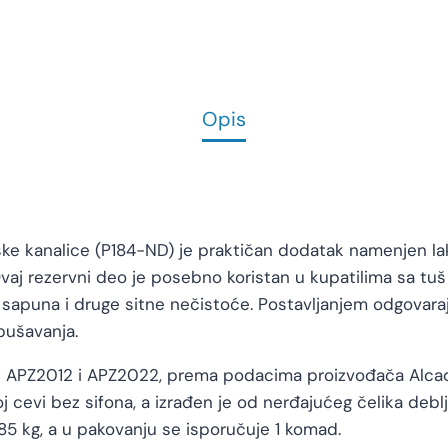
Opis
ijske kanalice (P184-ND) je praktičan dodatak namenjen l
Ovaj rezervni deo je posebno koristan u kupatilima sa t
i sapuna i druge sitne nečistoće. Postavljanjem odgovara
pušavanja.
 APZ2012 i APZ2022, prema podacima proizvođača Alcadra
 cevi bez sifona, a izrađen je od nerđajućeg čelika deblj
85 kg, a u pakovanju se isporučuje 1 komad.