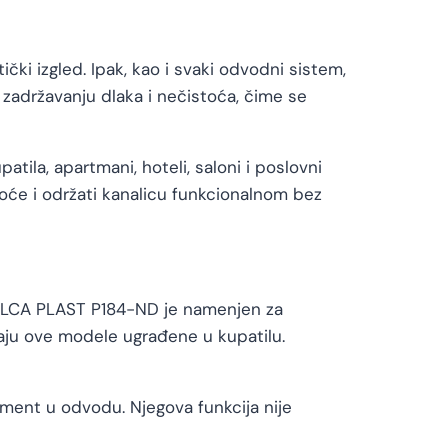
ki izgled. Ipak, kao i svaki odvodni sistem,
adržavanju dlaka i nečistoća, čime se
tila, apartmani, hoteli, saloni i poslovni
oće i održati kanalicu funkcionalnom bez
. ALCA PLAST P184-ND je namenjen za
maju ove modele ugrađene u kupatilu.
lement u odvodu. Njegova funkcija nije