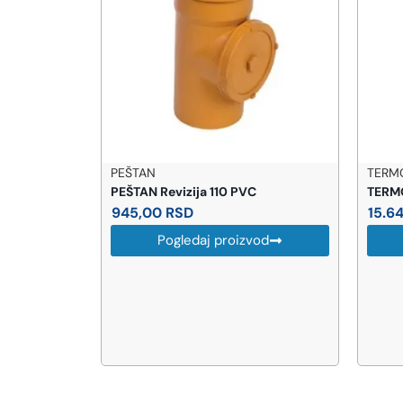
PEŠTAN
TERM
30v
PEŠTAN Revizija 110 PVC
TERMO
vabo
945,00
RSD
15.6
Pogledaj proizvod
od