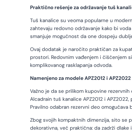
Praktično rešenje za održavanje tuš kanal
Tuš kanalice su veoma popularne u modernim 
zahtevaju redovno održavanje kako bi voda
smanjuje mogućnost da one dospeju dublj
Ovaj dodatak je naročito praktičan za kupati
prostori. Redovnim vađenjem i čišćenjem si
komplikovanog rasklapanja odvoda.
Namenjeno za modele APZ2012 i APZ2022
Važno je da se prilikom kupovine rezervnih
Alcadrain tuš kanalice APZ2012 i APZ2022, p
Pravilno odabran rezervni deo omogućava bol
Zbog svojih kompaktnih dimenzija, sito se p
dekorativna, već praktična: da zadrži dlake