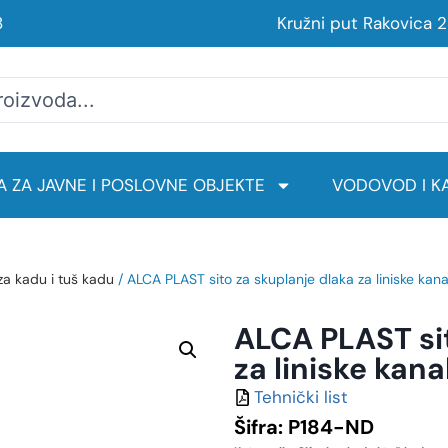
8
Kružni put Rakovica 
 ZA JAVNE I POSLOVNE OBJEKTE
VODOVOD I KA
 za kadu i tuš kadu
/ ALCA PLAST sito za skuplanje dlaka za liniske kan
ALCA PLAST sit
za liniske kan
Tehnički list
Šifra:
P184-ND