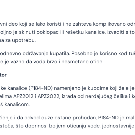
rvni deo koji se lako koristi i ne zahteva komplikovano o
ljno je skinuti poklopac ili rešetku kanalice, izvaditi sito 
na za upotrebu.
odnevno održavanje kupatila. Posebno je korisno kod tuš
gde je važno da voda brzo i nesmetano otiče.
tor
jske kanalice (P184-ND) namenjeno je kupcima koji žele j
lima APZ2012 i APZ2022, izrada od nerđajućeg čelika i 
uš kanalicom.
išćenje i da odvod duže ostane prohodan, P184-ND je mali
istoća, što doprinosi boljem oticanju vode, jednostavnij