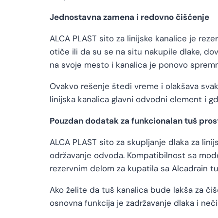
Jednostavna zamena i redovno čišćenje
ALCA PLAST sito za linijske kanalice je reze
otiče ili da su se na situ nakupile dlake, dovo
na svoje mesto i kanalica je ponovo sprem
Ovakvo rešenje štedi vreme i olakšava svak
linijska kanalica glavni odvodni element i 
Pouzdan dodatak za funkcionalan tuš pros
ALCA PLAST sito za skupljanje dlaka za lini
održavanje odvoda. Kompatibilnost sa mode
rezervnim delom za kupatila sa Alcadrain t
Ako želite da tuš kanalica bude lakša za č
osnovna funkcija je zadržavanje dlaka i neč