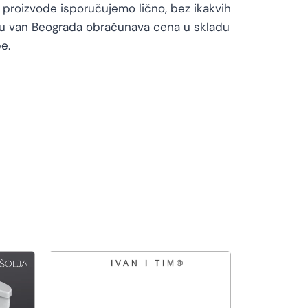
proizvode isporučujemo lično, bez ikakvih
vu van Beograda obračunava cena u skladu
e.