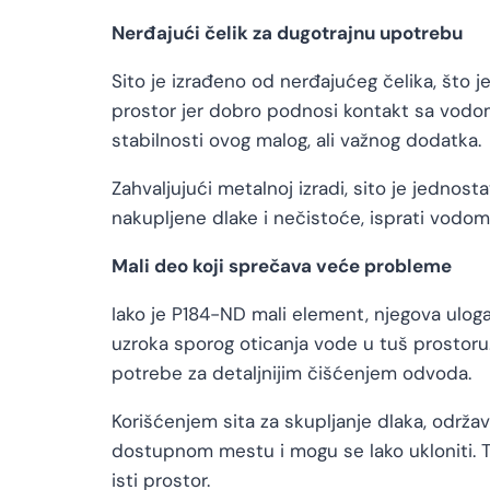
Nerđajući čelik za dugotrajnu upotrebu
Sito je izrađeno od nerđajućeg čelika, što 
prostor jer dobro podnosi kontakt sa vodom
stabilnosti ovog malog, ali važnog dodatka.
Zahvaljujući metalnoj izradi, sito je jednos
nakupljene dlake i nečistoće, isprati vodom 
Mali deo koji sprečava veće probleme
Iako je P184-ND mali element, njegova ulo
uzroka sporog oticanja vode u tuš prostoru.
potrebe za detaljnijim čišćenjem odvoda.
Korišćenjem sita za skupljanje dlaka, održa
dostupnom mestu i mogu se lako ukloniti. To
isti prostor.