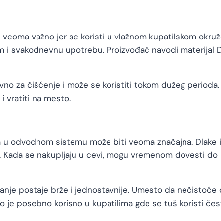
je veoma važno jer se koristi u vlažnom kupatilskom okruž
 i svakodnevnu upotrebu. Proizvođač navodi materijal DIN
tavno za čišćenje i može se koristiti tokom dužeg perioda.
i vratiti na mesto.
ga u odvodnom sistemu može biti veoma značajna. Dlake i
 Kada se nakupljaju u cevi, mogu vremenom dovesti do nep
vanje postaje brže i jednostavnije. Umesto da nečistoće o
 je posebno korisno u kupatilima gde se tuš koristi čes