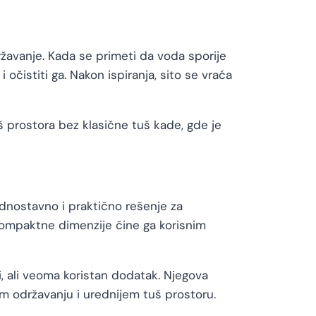
državanje. Kada se primeti da voda sporije
i očistiti ga. Nakon ispiranja, sito se vraća
 prostora bez klasične tuš kade, gde je
ednostavno i praktično rešenje za
kompaktne dimenzije čine ga korisnim
, ali veoma koristan dodatak. Njegova
em održavanju i urednijem tuš prostoru.