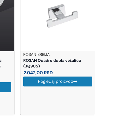
ROSAN SRBIJA
PEŠTAN
a
ROSAN Quadro dupla vešalica
PEŠTAN Cev
a
(JQ905)
31.955,00
2.042,00
RSD
Pog
Pogledaj proizvod