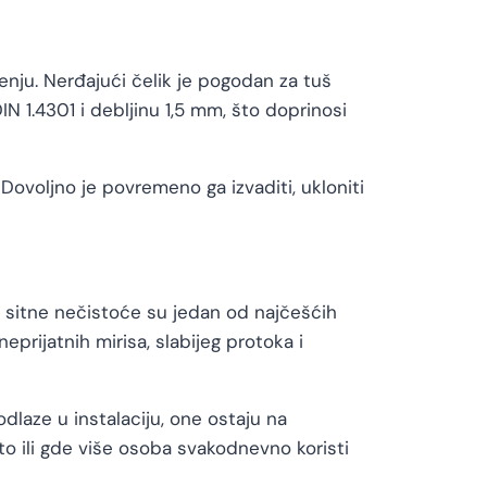
enju. Nerđajući čelik je pogodan za tuš
 1.4301 i debljinu 1,5 mm, što doprinosi
 Dovoljno je povremeno ga izvaditi, ukloniti
 sitne nečistoće su jedan od najčešćih
rijatnih mirisa, slabijeg protoka i
dlaze u instalaciju, one ostaju na
to ili gde više osoba svakodnevno koristi