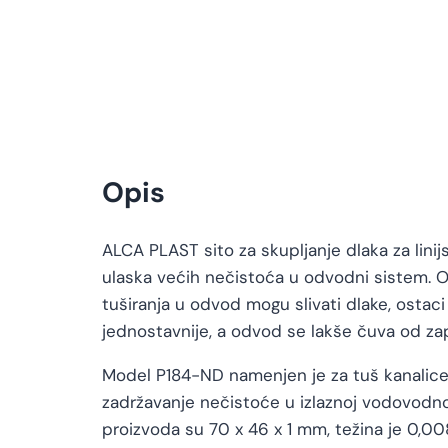
Opis
ALCA PLAST sito za skupljanje dlaka za lin
ulaska većih nečistoća u odvodni sistem. 
tuširanja u odvod mogu slivati dlake, ostac
jednostavnije, a odvod se lakše čuva od za
Model P184-ND namenjen je za tuš kanalice
zadržavanje nečistoće u izlaznoj vodovodnoj
proizvoda su 70 x 46 x 1 mm, težina je 0,00