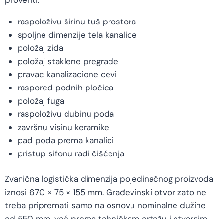
raspoloživu širinu tuš prostora
spoljne dimenzije tela kanalice
položaj zida
položaj staklene pregrade
pravac kanalizacione cevi
raspored podnih pločica
položaj fuga
raspoloživu dubinu poda
završnu visinu keramike
pad poda prema kanalici
pristup sifonu radi čišćenja
Zvanična logistička dimenzija pojedinačnog proizvoda
iznosi 670 × 75 × 155 mm. Građevinski otvor zato ne
treba pripremati samo na osnovu nominalne dužine
od 550 mm, već prema tehničkom crtežu i stvarnim