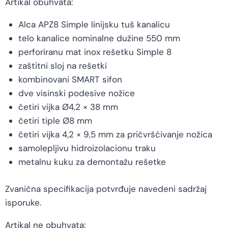
Artikal obuhvata:
Alca APZ8 Simple linijsku tuš kanalicu
telo kanalice nominalne dužine 550 mm
perforiranu mat inox rešetku Simple 8
zaštitni sloj na rešetki
kombinovani SMART sifon
dve visinski podesive nožice
četiri vijka Ø4,2 × 38 mm
četiri tiple Ø8 mm
četiri vijka 4,2 × 9,5 mm za pričvršćivanje nožica
samolepljivu hidroizolacionu traku
metalnu kuku za demontažu rešetke
Zvanična specifikacija potvrđuje navedeni sadržaj
isporuke.
Artikal ne obuhvata: