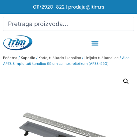
011/2920-822
|
prodaja@itim.rs
Početna
/
Kupatilo
/
Kade, tuš kade i kanalice
/
Linijske tuš kanalice
/ Alca
APZ8 Simple tuš kanalica 55 cm sa inox rešetkom (APZ8-550)