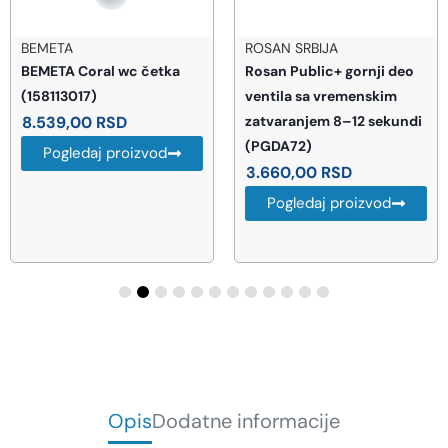
BEMETA
ROSAN SRBIJA
BEMETA Coral wc četka
Rosan Public+ gornji deo
(158113017)
ventila sa vremenskim
8.539,00
RSD
zatvaranjem 8–12 sekundi
(PGDA72)
Pogledaj proizvod
3.660,00
RSD
Pogledaj proizvod
Opis
Dodatne informacije