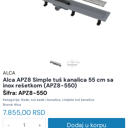
ALCA
Alca APZ8 Simple tuš kanalica 55 cm sa
inox rešetkom (APZ8-550)
Šifra:
APZ8-550
Kategorije:
Kade, tuš kade i kanalice
,
Linijske tuš kanalice
Brend:
Alca
7.855,00
RSD
Dodaj u korpu