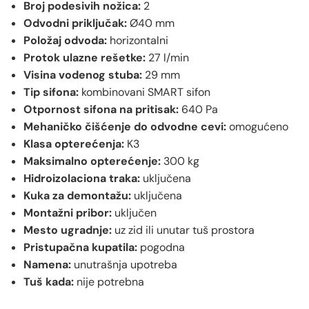
Broj podesivih nožica:
2
Odvodni priključak:
Ø40 mm
Položaj odvoda:
horizontalni
Protok ulazne rešetke:
27 l/min
Visina vodenog stuba:
29 mm
Tip sifona:
kombinovani SMART sifon
Otpornost sifona na pritisak:
640 Pa
Mehaničko čišćenje do odvodne cevi:
omogućeno
Klasa opterećenja:
K3
Maksimalno opterećenje:
300 kg
Hidroizolaciona traka:
uključena
Kuka za demontažu:
uključena
Montažni pribor:
uključen
Mesto ugradnje:
uz zid ili unutar tuš prostora
Pristupačna kupatila:
pogodna
Namena:
unutrašnja upotreba
Tuš kada:
nije potrebna