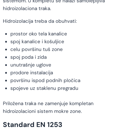
sistemom. U kompletu se nalazi samolepljiva
hidroizolaciona traka.
Hidroizolacija treba da obuhvati:
prostor oko tela kanalice
spoj kanalice i košuljice
celu površinu tuš zone
spoj poda i zida
unutrašnje uglove
prodore instalacija
površinu ispod podnih pločica
spojeve uz staklenu pregradu
Priložena traka ne zamenjuje kompletan
hidroizolacioni sistem mokre zone.
Standard EN 1253