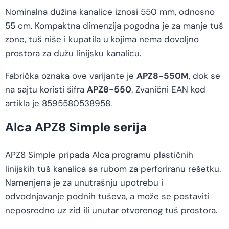
Nominalna dužina kanalice iznosi 550 mm, odnosno
55 cm. Kompaktna dimenzija pogodna je za manje tuš
zone, tuš niše i kupatila u kojima nema dovoljno
prostora za dužu linijsku kanalicu.
Fabrička oznaka ove varijante je
APZ8-550M
, dok se
na sajtu koristi šifra
APZ8-550
. Zvanični EAN kod
artikla je 8595580538958.
Alca APZ8 Simple serija
APZ8 Simple pripada Alca programu plastičnih
linijskih tuš kanalica sa rubom za perforiranu rešetku.
Namenjena je za unutrašnju upotrebu i
odvodnjavanje podnih tuševa, a može se postaviti
neposredno uz zid ili unutar otvorenog tuš prostora.