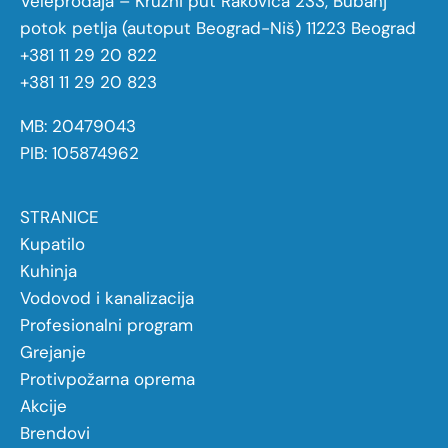
Veleprodaja – Kružni put Rakovica 233, Bubanj
potok petlja (autoput Beograd-Niš) 11223 Beograd
+381 11 29 20 822
+381 11 29 20 823
MB: 20479043
PIB: 105874962
STRANICE
Kupatilo
Kuhinja
Vodovod i kanalizacija
Profesionalni program
Grejanje
Protivpožarna oprema
Akcije
Brendovi