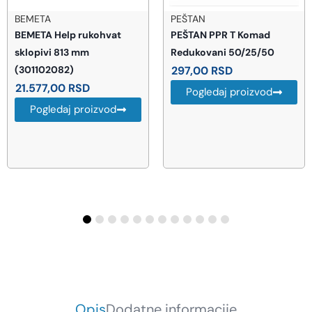
PEŠTAN
VITRA
PEŠTAN PPR T Komad
Vitra S20 pravougaoni
Redukovani 50/25/50
podgradni lavabo 55 × 37
297,00
RSD
cm beli (7475B003-0618)
8.987,00
RSD
Pogledaj proizvod
Pogledaj proizvod
Opis
Dodatne informacije