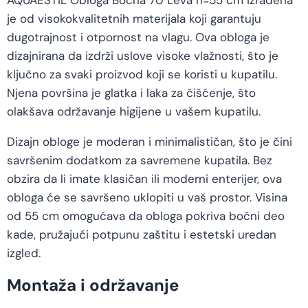
AQUAESTIL Obloga Bočna 70 Leva h=55 cm izrađena
je od visokokvalitetnih materijala koji garantuju
dugotrajnost i otpornost na vlagu. Ova obloga je
dizajnirana da izdrži uslove visoke vlažnosti, što je
ključno za svaki proizvod koji se koristi u kupatilu.
Njena površina je glatka i laka za čišćenje, što
olakšava održavanje higijene u vašem kupatilu.
Dizajn obloge je moderan i minimalističan, što je čini
savršenim dodatkom za savremene kupatila. Bez
obzira da li imate klasičan ili moderni enterijer, ova
obloga će se savršeno uklopiti u vaš prostor. Visina
od 55 cm omogućava da obloga pokriva bočni deo
kade, pružajući potpunu zaštitu i estetski uredan
izgled.
Montaža i održavanje