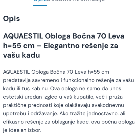
Opis
AQUAESTIL Obloga Bočna 70 Leva
h=55 cm – Elegantno rešenje za
vašu kadu
AQUAESTIL Obloga Bočna 70 Leva h=55 cm
predstavlja savremeno i funkcionalno rešenje za vašu
kadu ili tuš kabinu. Ova obloga ne samo da unosi
estetski uredan izgled u vaš kupatilo, već i pruža
praktične prednosti koje olakšavaju svakodnevnu
upotrebu i održavanje. Ako tražite jednostavno, ali
efikasno rešenje za oblaganje kade, ova bočna obloga
je idealan izbor.