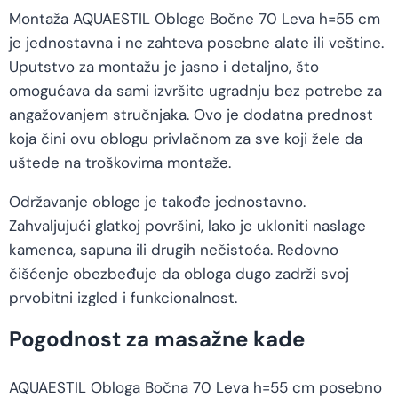
Montaža AQUAESTIL Obloge Bočne 70 Leva h=55 cm
je jednostavna i ne zahteva posebne alate ili veštine.
Uputstvo za montažu je jasno i detaljno, što
omogućava da sami izvršite ugradnju bez potrebe za
angažovanjem stručnjaka. Ovo je dodatna prednost
koja čini ovu oblogu privlačnom za sve koji žele da
uštede na troškovima montaže.
Održavanje obloge je takođe jednostavno.
Zahvaljujući glatkoj površini, lako je ukloniti naslage
kamenca, sapuna ili drugih nečistoća. Redovno
čišćenje obezbeđuje da obloga dugo zadrži svoj
prvobitni izgled i funkcionalnost.
Pogodnost za masažne kade
AQUAESTIL Obloga Bočna 70 Leva h=55 cm posebno