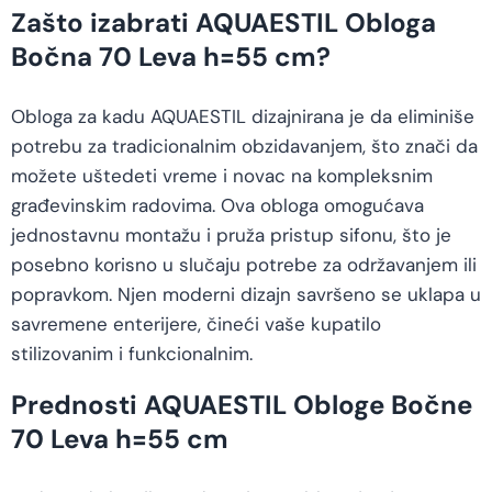
Zašto izabrati AQUAESTIL Obloga
Bočna 70 Leva h=55 cm?
Obloga za kadu AQUAESTIL dizajnirana je da eliminiše
potrebu za tradicionalnim obzidavanjem, što znači da
možete uštedeti vreme i novac na kompleksnim
građevinskim radovima. Ova obloga omogućava
jednostavnu montažu i pruža pristup sifonu, što je
posebno korisno u slučaju potrebe za održavanjem ili
popravkom. Njen moderni dizajn savršeno se uklapa u
savremene enterijere, čineći vaše kupatilo
stilizovanim i funkcionalnim.
Prednosti AQUAESTIL Obloge Bočne
70 Leva h=55 cm