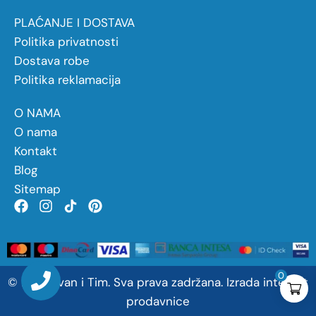
PLAĆANJE I DOSTAVA
Politika privatnosti
Dostava robe
Politika reklamacija
O NAMA
O nama
Kontakt
Blog
Sitemap
0
©
2026
Ivan
i
Tim. Sva prava zadržana.
Izrada internet
prodavnice