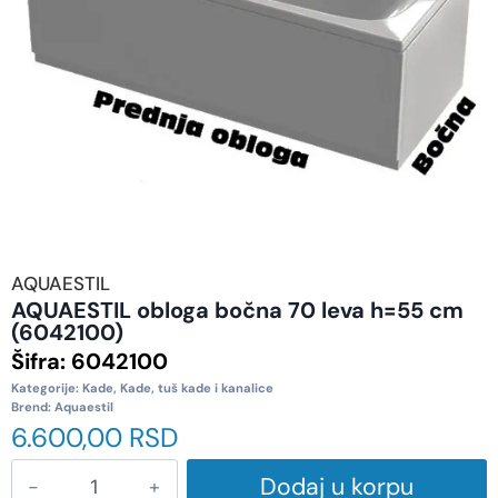
AQUAESTIL
AQUAESTIL obloga bočna 70 leva h=55 cm
(6042100)
Šifra:
6042100
Kategorije:
Kade
,
Kade, tuš kade i kanalice
Brend:
Aquaestil
6.600,00
RSD
Dodaj u korpu