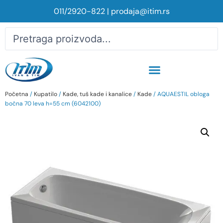
011/2920-822
|
prodaja@itim.rs
Početna
/
Kupatilo
/
Kade, tuš kade i kanalice
/
Kade
/ AQUAESTIL obloga
bočna 70 leva h=55 cm (6042100)