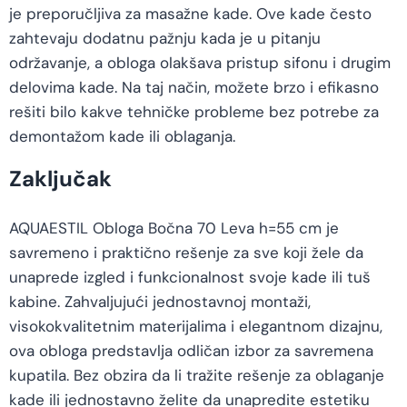
je preporučljiva za masažne kade. Ove kade često
zahtevaju dodatnu pažnju kada je u pitanju
održavanje, a obloga olakšava pristup sifonu i drugim
delovima kade. Na taj način, možete brzo i efikasno
rešiti bilo kakve tehničke probleme bez potrebe za
demontažom kade ili oblaganja.
Zaključak
AQUAESTIL Obloga Bočna 70 Leva h=55 cm je
savremeno i praktično rešenje za sve koji žele da
unaprede izgled i funkcionalnost svoje kade ili tuš
kabine. Zahvaljujući jednostavnoj montaži,
visokokvalitetnim materijalima i elegantnom dizajnu,
ova obloga predstavlja odličan izbor za savremena
kupatila. Bez obzira da li tražite rešenje za oblaganje
kade ili jednostavno želite da unapredite estetiku