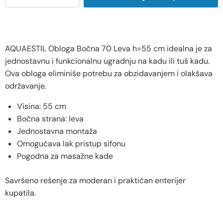
AQUAESTIL Obloga Bočna 70 Leva h=55 cm idealna je za
jednostavnu i funkcionalnu ugradnju na kadu ili tuš kadu.
Ova obloga eliminiše potrebu za obzidavanjem i olakšava
održavanje.
Visina: 55 cm
Bočna strana: leva
Jednostavna montaža
Omogućava lak pristup sifonu
Pogodna za masažne kade
Savršeno rešenje za moderan i praktičan enterijer
kupatila.