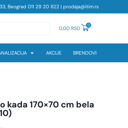
233, Beograd
011 29 20 822
|
prodaja@itim.rs
0
0,00
RSD
NALIZACIJA
AKCIJE
BRENDOVI
o kada 170×70 cm bela
10)