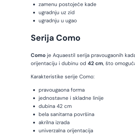
zamenu postojeće kade
ugradnju uz zid
ugradnju u ugao
Serija Como
Como
je Aquaestil serija pravougaonih kada
orijentaciju i dubinu od
42 cm
, što omoguća
Karakteristike serije Como:
pravougaona forma
jednostavne i skladne linije
dubina 42 cm
bela sanitarna površina
akrilna izrada
univerzalna orijentacija