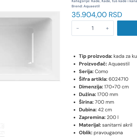
Kategorije:
Kade
,
Kade, tuš kade i kana
Brend:
Aquaestil
35.904,00
RSD
Tip proizvoda:
kada za k
Proizvođač:
Aquaestil
Serija:
Como
Šifra artikla:
6024710
Dimenzija:
170×70 cm
Dužina:
1700 mm
Širina:
700 mm
Dubina:
42 cm
Zapremina:
200 l
Materijal:
sanitarni akril
Oblik:
pravougaona