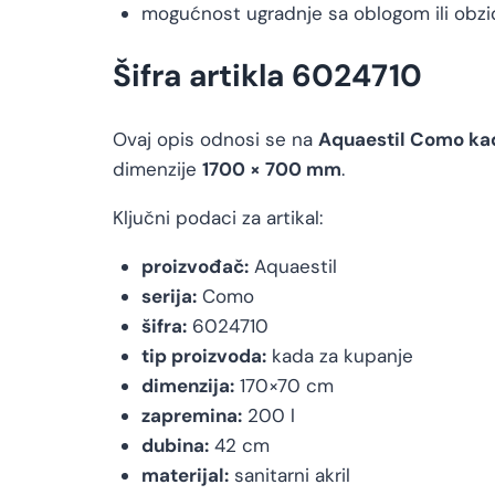
mogućnost ugradnje sa oblogom ili obz
Šifra artikla 6024710
Ovaj opis odnosi se na
Aquaestil Como ka
dimenzije
1700 × 700 mm
.
Ključni podaci za artikal:
proizvođač:
Aquaestil
serija:
Como
šifra:
6024710
tip proizvoda:
kada za kupanje
dimenzija:
170×70 cm
zapremina:
200 l
dubina:
42 cm
materijal:
sanitarni akril