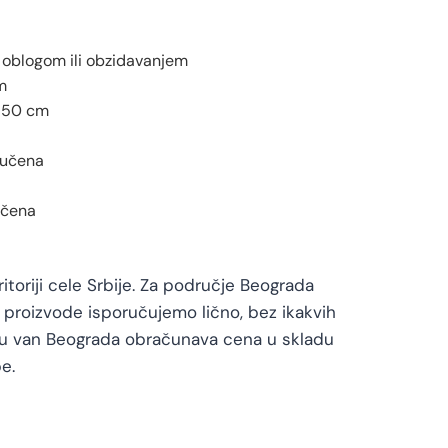
 oblogom ili obzidavanjem
m
50 cm
jučena
učena
toriji cele Srbije. Za područje Beograda
proizvode isporučujemo lično, bez ikakvih
vu van Beograda obračunava cena u skladu
e.