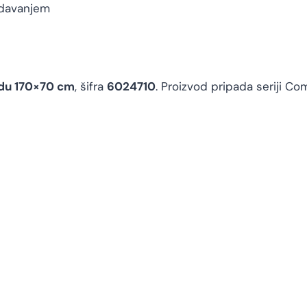
idavanjem
du 170×70 cm
, šifra
6024710
. Proizvod pripada seriji C