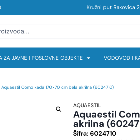
8
Kružni put Rakovica 
 ZA JAVNE I POSLOVNE OBJEKTE
VODOVOD I KA
 Aquaestil Como kada 170×70 cm bela akrilna (6024710)
AQUAESTIL
Aquaestil Com
akrilna (60247
Šifra:
6024710