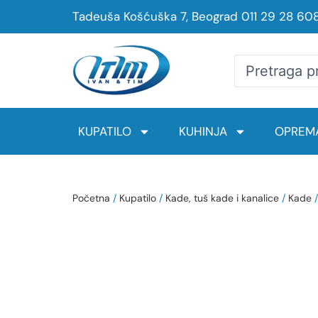
Tadeuša Košćuška 7, Beograd
011 29 28 60
KUPATILO
KUHINJA
OPREMA
Početna
/
Kupatilo
/
Kade, tuš kade i kanalice
/
Kade
/