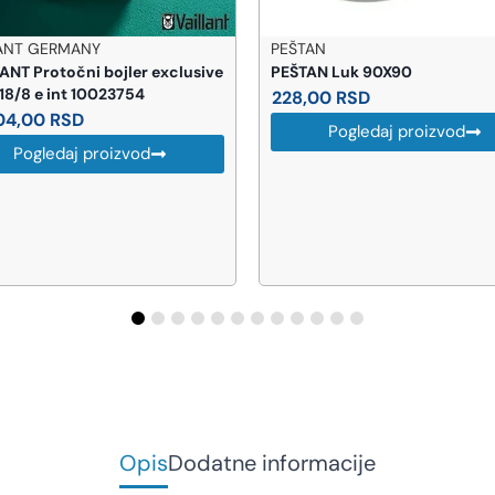
PEŠTAN
REMER ITALY
PEŠTAN Luk 90X90
REMER Produžetak CH 3/8
228,00
RSD
369,00
RSD
Pogledaj proizvod
Pogledaj proizvo
Opis
Dodatne informacije