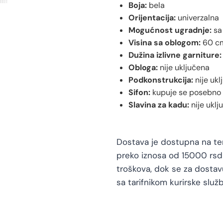
Boja:
bela
Orijentacija:
univerzalna
Mogućnost ugradnje:
sa
Visina sa oblogom:
60 c
Dužina izlivne garniture:
Obloga:
nije uključena
Podkonstrukcija:
nije ukl
Sifon:
kupuje se posebno
Slavina za kadu:
nije uklj
Dostava je dostupna na teri
preko iznosa od 15000 rsd 
troškova, dok se za dosta
sa tarifnikom kurirske služb