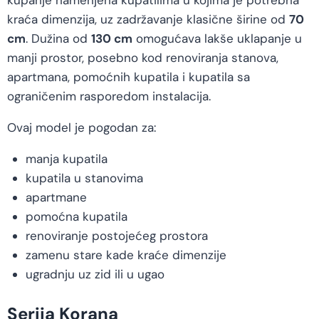
kupanje namenjena kupatilima u kojima je potrebna
kraća dimenzija, uz zadržavanje klasične širine od
70
cm
. Dužina od
130 cm
omogućava lakše uklapanje u
manji prostor, posebno kod renoviranja stanova,
apartmana, pomoćnih kupatila i kupatila sa
ograničenim rasporedom instalacija.
Ovaj model je pogodan za:
manja kupatila
kupatila u stanovima
apartmane
pomoćna kupatila
renoviranje postojećeg prostora
zamenu stare kade kraće dimenzije
ugradnju uz zid ili u ugao
Serija Korana