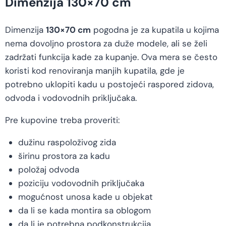
Dimenzija 130×70 cm
Dimenzija
130×70 cm
pogodna je za kupatila u kojima
nema dovoljno prostora za duže modele, ali se želi
zadržati funkcija kade za kupanje. Ova mera se često
koristi kod renoviranja manjih kupatila, gde je
potrebno uklopiti kadu u postojeći raspored zidova,
odvoda i vodovodnih priključaka.
Pre kupovine treba proveriti:
dužinu raspoloživog zida
širinu prostora za kadu
položaj odvoda
poziciju vodovodnih priključaka
mogućnost unosa kade u objekat
da li se kada montira sa oblogom
da li je potrebna podkonstrukcija