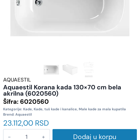
AQUAESTIL
Aquaestil Korana kada 130×70 cm bela
akrilna (6020560)
Šifra:
6020560
Kategorije:
Kade
,
Kade, tuš kade i kanalice
,
Male kade za mala kupatila
Brend:
Aquaestil
23.112,00
RSD
Dodaj u korpu