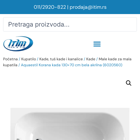
011/2920-822
|
prodaja@itim.rs
Početna
/
Kupatilo
/
Kade, tuš kade i kanalice
/
Kade
/
Male kade za mala
kupatila
/ Aquaestil Korana kada 130×70 cm bela akrilna (6020560)