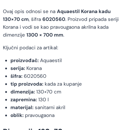
Ovaj opis odnosi se na
Aquaestil Korana kadu
130×70 cm
, šifra
6020560
. Proizvod pripada seriji
Korana i vodi se kao pravougaona akrilna kada
dimenzije
1300 × 700 mm
.
Ključni podaci za artikal:
proizvođač:
Aquaestil
serija:
Korana
šifra:
6020560
tip proizvoda:
kada za kupanje
dimenzija:
130×70 cm
zapremina:
130 l
materijal:
sanitarni akril
oblik:
pravougaona