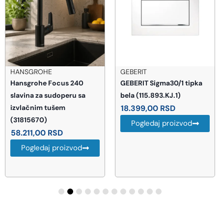
HANSGROHE
GEBERIT
Hansgrohe Focus 240
GEBERIT Sigma30/1 tipka
slavina za sudoperu sa
bela (115.893.KJ.1)
izvlačnim tušem
18.399,00
RSD
(31815670)
Pogledaj proizvod
58.211,00
RSD
Pogledaj proizvod