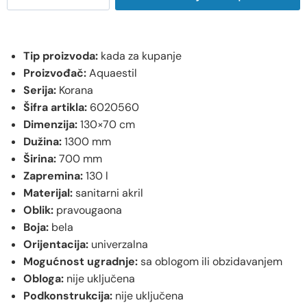
Tip proizvoda:
kada za kupanje
Proizvođač:
Aquaestil
Serija:
Korana
Šifra artikla:
6020560
Dimenzija:
130×70 cm
Dužina:
1300 mm
Širina:
700 mm
Zapremina:
130 l
Materijal:
sanitarni akril
Oblik:
pravougaona
Boja:
bela
Orijentacija:
univerzalna
Mogućnost ugradnje:
sa oblogom ili obzidavanjem
Obloga:
nije uključena
Podkonstrukcija:
nije uključena