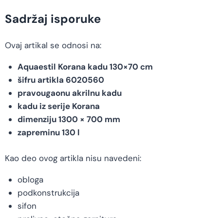
Sadržaj isporuke
Ovaj artikal se odnosi na:
Aquaestil Korana kadu 130×70 cm
šifru artikla 6020560
pravougaonu akrilnu kadu
kadu iz serije Korana
dimenziju 1300 × 700 mm
zapreminu 130 l
Kao deo ovog artikla nisu navedeni:
obloga
podkonstrukcija
sifon