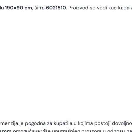
adu 190×90 cm
, šifra
6021510
. Proizvod se vodi kao kada 
imenzija je pogodna za kupatila u kojima postoji dovoljno
0 mm
omogućava više unutrašnjeg prostora u odnosu na