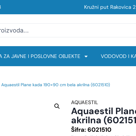
8
Kružni put Rakovica 
 ZA JAVNE I POSLOVNE OBJEKTE
VODOVOD I KA
 Aquaestil Plane kada 190×90 cm bela akrilna (6021510)
AQUAESTIL
Aquaestil Pla
akrilna (60215
Šifra:
6021510