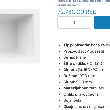
Kategorije:
Kade
,
Kade, tuš kade i kana
Brend:
Aquaestil
72.780,00
RSD
Tip proizvoda:
kada za k
Proizvođač:
Aquaestil
Serija:
Plane
Šifra artikla:
6021510
Dimenzija:
190×90 cm
Dužina:
1900 mm
Širina:
900 mm
Materijal:
sanitarni akril
Oblik:
pravougaona
Boja:
bela
Dizajn:
jasne i naglašene li