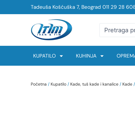
Tadeuša Košćuška 7, Beograd
011 29 28 60
KUPATILO
KUHINJA
OPREMA
Početna
/
Kupatilo
/
Kade, tuš kade i kanalice
/
Kade
/