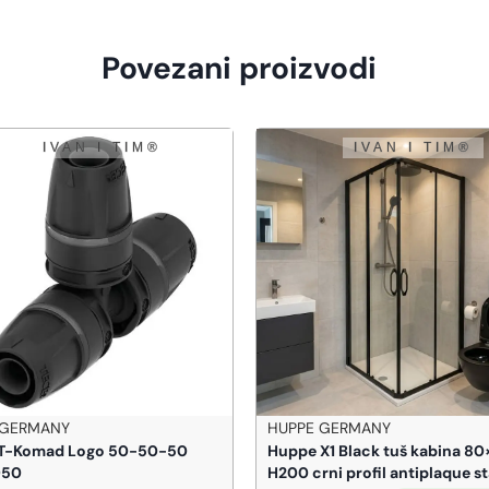
Povezani proizvodi
PE GERMANY
BEMETA
e X1 Black tuš kabina 80×80
BEMETA Hotel podni stoper z
 crni profil antiplaque staklo
(101218015)