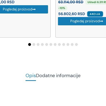
114,00
RSD
1.604,00
RSD
Uštedi 6.311 RSD ·
Pogledaj proizvod
802,60
RSD
AKCIJA
Pogledaj proizvod
Opis
Dodatne informacije