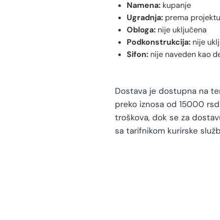
Namena:
kupanje
Ugradnja:
prema projektu
Obloga:
nije uključena
Podkonstrukcija:
nije ukl
Sifon:
nije naveden kao de
Dostava je dostupna na teri
preko iznosa od 15000 rsd 
troškova, dok se za dosta
sa tarifnikom kurirske služb