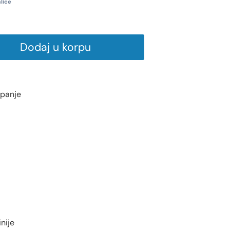
lice
Dodaj u korpu
upanje
nije