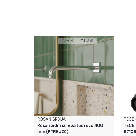
TECE GERMANY
HUP
š ružu 400
TECE T-Komad Logo 50-50-50
Hupp
8710950
H200