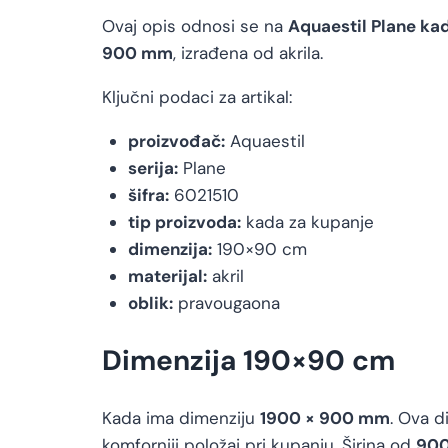
Ovaj opis odnosi se na
Aquaestil Plane k
900 mm
, izrađena od akrila.
Ključni podaci za artikal:
proizvođač:
Aquaestil
serija:
Plane
šifra:
6021510
tip proizvoda:
kada za kupanje
dimenzija:
190×90 cm
materijal:
akril
oblik:
pravougaona
Dimenzija 190×90 cm
Kada ima dimenziju
1900 × 900 mm
. Ova d
komforniji položaj pri kupanju. Širina od
90