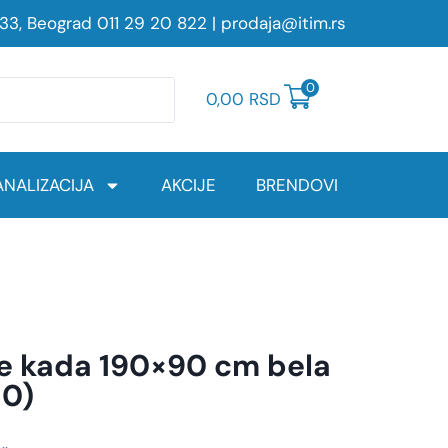
233, Beograd
011 29 20 822
|
prodaja@itim.rs
0
0,00
RSD
NALIZACIJA
AKCIJE
BRENDOVI
ne kada 190×90 cm bela
10)