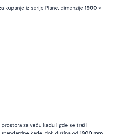
za kupanje iz serije Plane, dimenzije
1900 ×
 prostora za veću kadu i gde se traži
 standardne kade, dok dužina od
1900 mm