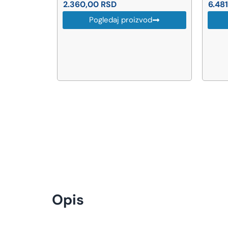
6.481,00
RSD
63.
-10%
vod
Pogledaj proizvod
56.
Opis