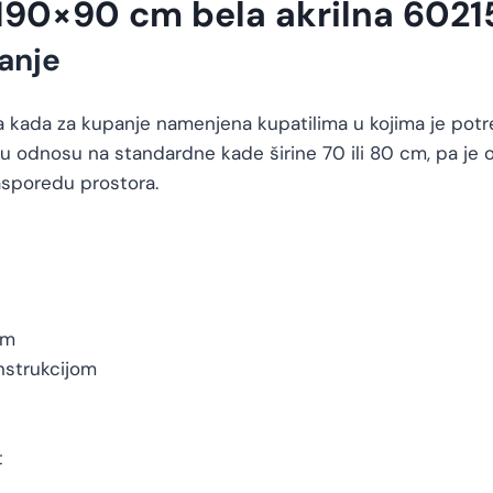
190×90 cm bela akrilna 6021
anje
 kada za kupanje namenjena kupatilima u kojima je potre
u odnosu na standardne kade širine 70 ili 80 cm, pa je o
asporedu prostora.
om
strukcijom
t