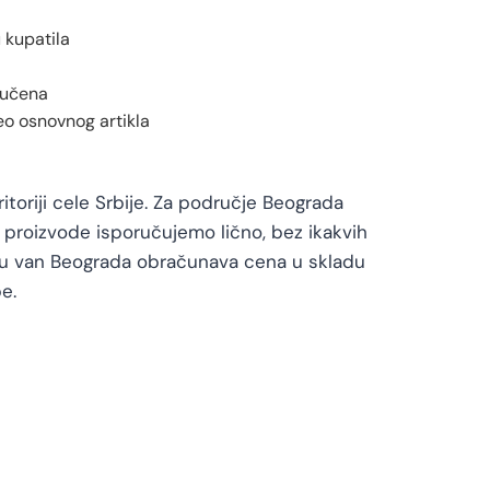
 kupatila
jučena
o osnovnog artikla
toriji cele Srbije. Za područje Beograda
proizvode isporučujemo lično, bez ikakvih
vu van Beograda obračunava cena u skladu
e.