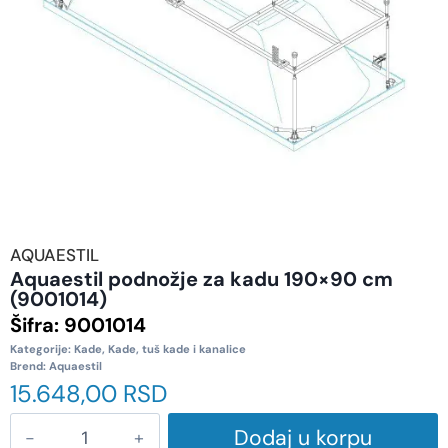
AQUAESTIL
Aquaestil podnožje za kadu 190×90 cm
(9001014)
Šifra:
9001014
Kategorije:
Kade
,
Kade, tuš kade i kanalice
Brend:
Aquaestil
15.648,00
RSD
Dodaj u korpu