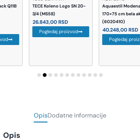
TECE Koleno Logo SN 20-
Aquaestil Modena kada
3/4 (MS58)
170×75 cm bela akrilna
26.843,00
RSD
(6020410)
40.248,00
RSD
Pogledaj proizvod
Pogledaj proizvod
Opis
Dodatne informacije
Opis