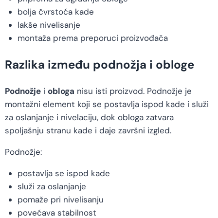
bolja čvrstoća kade
lakše nivelisanje
montaža prema preporuci proizvođača
Razlika između podnožja i obloge
Podnožje
i
obloga
nisu isti proizvod. Podnožje je
montažni element koji se postavlja ispod kade i služi
za oslanjanje i nivelaciju, dok obloga zatvara
spoljašnju stranu kade i daje završni izgled.
Podnožje:
postavlja se ispod kade
služi za oslanjanje
pomaže pri nivelisanju
povećava stabilnost