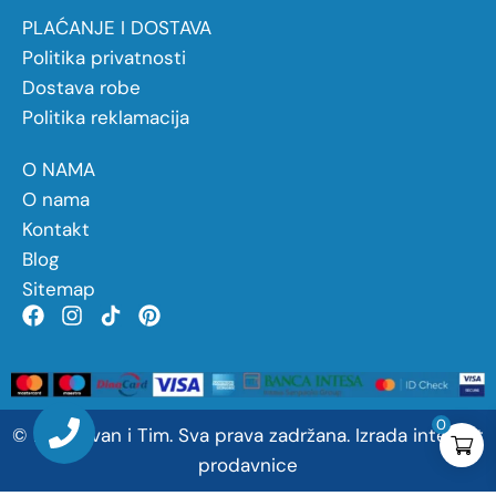
PLAĆANJE I DOSTAVA
Politika privatnosti
Dostava robe
Politika reklamacija
O NAMA
O nama
Kontakt
Blog
Sitemap
0
©
2026
Ivan
i
Tim. Sva prava zadržana.
Izrada internet
prodavnice