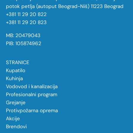
potok petlja (autoput Beograd-Niš) 11223 Beograd
+381 11 29 20 822
+381 11 29 20 823
MB: 20479043
PIB: 105874962
STRANICE
Kupatilo
Kuhinja
Vodovod i kanalizacija
Profesionalni program
Grejanje
Protivpožarna oprema
Akcije
Brendovi