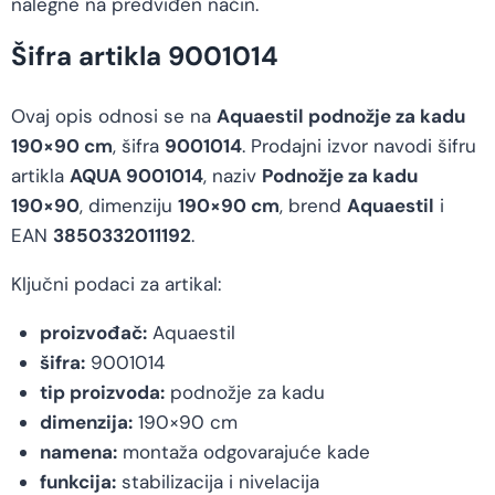
nalegne na predviđen način.
Šifra artikla 9001014
Ovaj opis odnosi se na
Aquaestil podnožje za kadu
190×90 cm
, šifra
9001014
. Prodajni izvor navodi šifru
artikla
AQUA 9001014
, naziv
Podnožje za kadu
190×90
, dimenziju
190×90 cm
, brend
Aquaestil
i
EAN
3850332011192
.
Ključni podaci za artikal:
proizvođač:
Aquaestil
šifra:
9001014
tip proizvoda:
podnožje za kadu
dimenzija:
190×90 cm
namena:
montaža odgovarajuće kade
funkcija:
stabilizacija i nivelacija