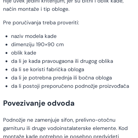
nije uvek jedini kriterijum, jer su bitni i oblik kade,
način montaže i tip obloge.
Pre poručivanja treba proveriti:
naziv modela kade
dimenziju 190×90 cm
oblik kade
da li je kada pravougaona ili drugog oblika
da li se koristi fabrička obloga
da li je potrebna prednja ili bočna obloga
da li postoji preporučeno podnožje proizvođača
Povezivanje odvoda
Podnožje ne zamenjuje sifon, prelivno-otočnu
garnituru ili druge vodoinstalaterske elemente. Kod
montaže kade potrebno je posebno predvideti