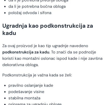
da li je potrebna prednja obloga
da li je potrebna bočna obloga
položaj odvoda i sifona
Ugradnja kao podkonstrukcija za
kadu
Za ovaj proizvod je kao tip ugradnje navedeno
podkonstrukcija za kadu
. To znači da se podnožje
koristi kao montažni oslonac ispod kade i nije završna
dekorativna obloga.
Podkonstrukcija je važna kada se želi:
pravilno oslanjanje kade
podešavanje visine
stabilna montaža
priprema za ugradnju obloge