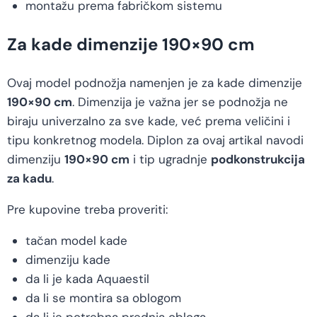
montažu prema fabričkom sistemu
Za kade dimenzije 190×90 cm
Ovaj model podnožja namenjen je za kade dimenzije
190×90 cm
. Dimenzija je važna jer se podnožja ne
biraju univerzalno za sve kade, već prema veličini i
tipu konkretnog modela. Diplon za ovaj artikal navodi
dimenziju
190×90 cm
i tip ugradnje
podkonstrukcija
za kadu
.
Pre kupovine treba proveriti:
tačan model kade
dimenziju kade
da li je kada Aquaestil
da li se montira sa oblogom