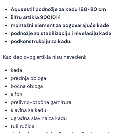
Aquaestil podnožje za kadu 190×90 cm
šifru artikla 9001014
montažni element za odgovarajuće kade
podnožje za stabilizaciju i nivelaciju kade
podkonstrukciju za kadu
.
Kao deo ovog artikla nisu navedeni:
kada
prednja obloga
bočna obloga
sifon
prelivno-otočna garnitura
slavina za kadu
ugradna slavina za kadu
tuš ručica