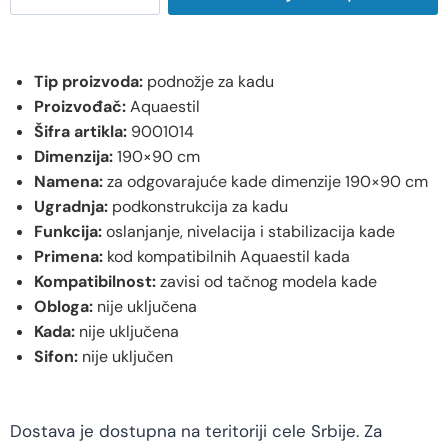
Tip proizvoda:
podnožje za kadu
Proizvođač:
Aquaestil
Šifra artikla:
9001014
Dimenzija:
190×90 cm
Namena:
za odgovarajuće kade dimenzije 190×90 cm
Ugradnja:
podkonstrukcija za kadu
Funkcija:
oslanjanje, nivelacija i stabilizacija kade
Primena:
kod kompatibilnih Aquaestil kada
Kompatibilnost:
zavisi od tačnog modela kade
Obloga:
nije uključena
Kada:
nije uključena
Sifon:
nije uključen
Dostava je dostupna na teritoriji cele Srbije. Za