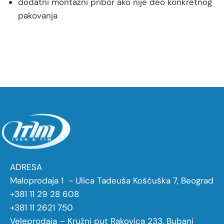
dodatni montažni pribor ako nije deo konkretnog
pakovanja
ADRESA
Maloprodaja 1 - Ulica Tadeuša Košćuška 7, Beograd
+381 11 29 28 608
+381 11 2621 750
Veleprodaja – Kružni put Rakovica 233, Bubanj