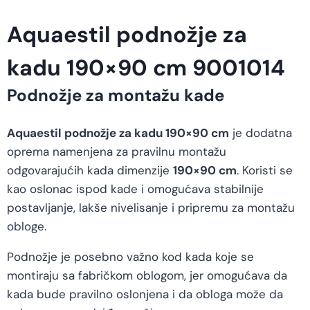
Aquaestil podnožje za
kadu 190×90 cm 9001014
Podnožje za montažu kade
Aquaestil podnožje za kadu 190×90 cm
je dodatna
oprema namenjena za pravilnu montažu
odgovarajućih kada dimenzije
190×90 cm
. Koristi se
kao oslonac ispod kade i omogućava stabilnije
postavljanje, lakše nivelisanje i pripremu za montažu
obloge.
Podnožje je posebno važno kod kada koje se
montiraju sa fabričkom oblogom, jer omogućava da
kada bude pravilno oslonjena i da obloga može da