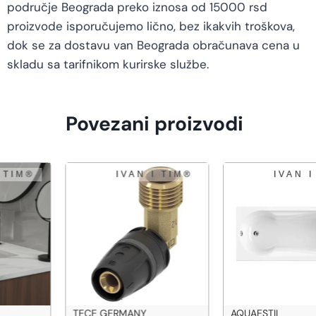
područje Beograda preko iznosa od 15000 rsd
proizvode isporučujemo lično, bez ikakvih troškova,
dok se za dostavu van Beograda obračunava cena u
skladu sa tarifnikom kurirske službe.
Povezani proizvodi
TECE GERMANY
AQUAESTIL