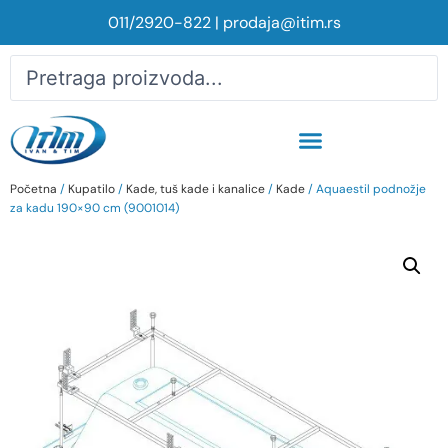
011/2920-822
|
prodaja@itim.rs
Početna
/
Kupatilo
/
Kade, tuš kade i kanalice
/
Kade
/ Aquaestil podnožje
za kadu 190×90 cm (9001014)