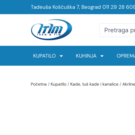
Tadeuša Košćuška 7, Beograd
011 29 28 60
KUPATILO
KUHINJA
OPREMA
Početna
/
Kupatilo
/
Kade, tuš kade i kanalice
/
Akriln