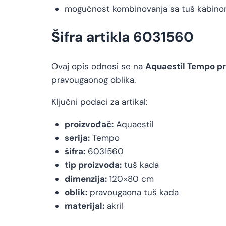
mogućnost kombinovanja sa tuš kabinom
Šifra artikla 6031560
Ovaj opis odnosi se na
Aquaestil Tempo p
pravougaonog oblika.
Ključni podaci za artikal:
proizvođač:
Aquaestil
serija:
Tempo
šifra:
6031560
tip proizvoda:
tuš kada
dimenzija:
120×80 cm
oblik:
pravougaona tuš kada
materijal:
akril