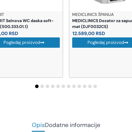
ICLINICS ŠPANIJA
AQUATHERM
ICLINICS Dozator za sapun 1,5 L
AQUA VENTIL 20 SA RUKO
t (DJF0032CS)
4.062,00
RSD
.589,00
RSD
Pogledaj proizvod
Pogledaj proizvod
Opis
Dodatne informacije