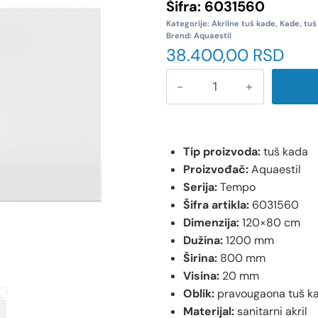
Šifra:
6031560
Kategorije:
Akrilne tuš kade
,
Kade, tuš
Brend:
Aquaestil
38.400,00
RSD
Tip proizvoda:
tuš kada
Proizvođač:
Aquaestil
Serija:
Tempo
Šifra artikla:
6031560
Dimenzija:
120×80 cm
Dužina:
1200 mm
Širina:
800 mm
Visina:
20 mm
Oblik:
pravougaona tuš k
Materijal:
sanitarni akril