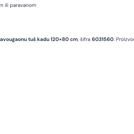
 ili paravanom
ravougaonu tuš kadu 120×80 cm
, šifra
6031560
. Proizv