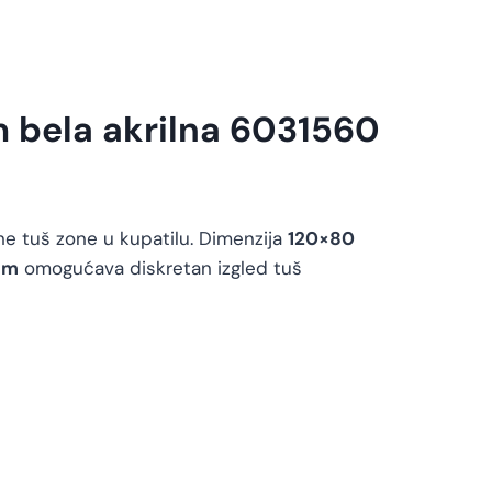
 bela akrilna 6031560
e tuš zone u kupatilu. Dimenzija
120×80
mm
omogućava diskretan izgled tuš