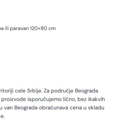
na ili paravan 120×80 cm
a
toriji cele Srbije. Za područje Beograda
proizvode isporučujemo lično, bez ikakvih
vu van Beograda obračunava cena u skladu
e.