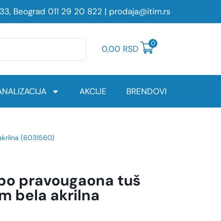
233, Beograd
011 29 20 822
|
prodaja@itim.rs
0
0,00
RSD
NALIZACIJA
AKCIJE
BRENDOVI
krilna (6031560)
po pravougaona tuš
m bela akrilna