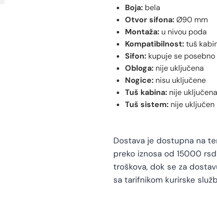
Boja:
bela
Otvor sifona:
Ø90 mm
Montaža:
u nivou poda
Kompatibilnost:
tuš kabi
Sifon:
kupuje se posebno
Obloga:
nije uključena
Nogice:
nisu uključene
Tuš kabina:
nije uključen
Tuš sistem:
nije uključen
Dostava je dostupna na teri
preko iznosa od 15000 rsd 
troškova, dok se za dosta
sa tarifnikom kurirske služb