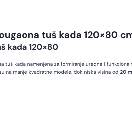
ougaona tuš kada 120×80 cm
uš kada 120×80
a tuš kada namenjena za formiranje uredne i funkcionaln
osu na manje kvadratne modele, dok niska visina od
20 