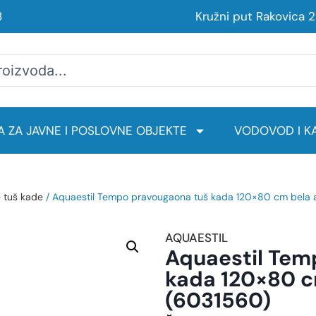
8
Kružni put Rakovica 
 ZA JAVNE I POSLOVNE OBJEKTE
VODOVOD I KA
e tuš kade
/ Aquaestil Tempo pravougaona tuš kada 120×80 cm bela a
AQUAESTIL
Aquaestil Tem
kada 120×80 c
(6031560)