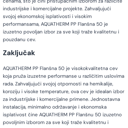
cenama, što je čini pristupačnim izborom za različite
industrijske i komercijalne projekte. Zahvaljujući
svojoj ekonomskoj isplativosti i visokim
performansama, AQUATHERM PP Flanšna 50 je
izuzetno povoljan izbor za sve koji traže kvalitetnu i
pouzdanu cev.
Zaključak
AQUATHERM PP Flanšna 50 je visokokvalitetna cev
koja pruža izuzetne performanse u različitim uslovima
rada. Zahvaljujući svojoj otpornosti na hemikalije,
koroziju i visoke temperature, ova cev je idealan izbor
za industrijske i komercijalne primene. Jednostavna
instalacija, minimalno održavanje i ekonomska
isplativost čine AQUATHERM PP Flanšnu 50 izuzetno
povoljnim izborom za sve koji traže kvalitetnu i