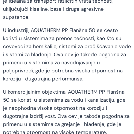
je idealna za transport različitih vrsta tečnosti,
uključujući kiseline, baze i druge agresivne
supstance.
U industriji, AQUATHERM PP Flanšna 50 se često
koristi u sistemima za prenos tečnosti, kao što su
cevovodi za hemikalije, sistemi za pročišćavanje vode
i sistemi za hlađenje. Ova cev je takođe pogodna za
primenu u sistemima za navodnjavanje u
poljoprivredi, gde je potrebna visoka otpornost na
koroziju i dugotrajna performansa.
U komercijalnim objektima, AQUATHERM PP Flanšna
50 se koristi u sistemima za vodu i kanalizaciju, gde
je neophodna visoka otpornost na koroziju i
dugotrajna izdržljivost. Ova cev je takođe pogodna za
primenu u sistemima za grejanje i hlađenje, gde je
potrebna otpornost na visoke temperature.