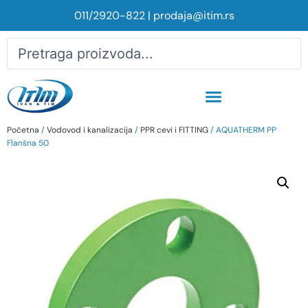
011/2920-822
|
prodaja@itim.rs
Početna
/
Vodovod i kanalizacija
/
PPR cevi i FITTING
/ AQUATHERM PP
Flanšna 50