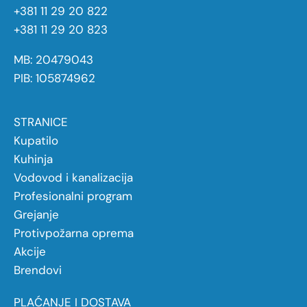
+381 11 29 20 822
+381 11 29 20 823
MB: 20479043
PIB: 105874962
STRANICE
Kupatilo
Kuhinja
Vodovod i kanalizacija
Profesionalni program
Grejanje
Protivpožarna oprema
Akcije
Brendovi
PLAĆANJE I DOSTAVA