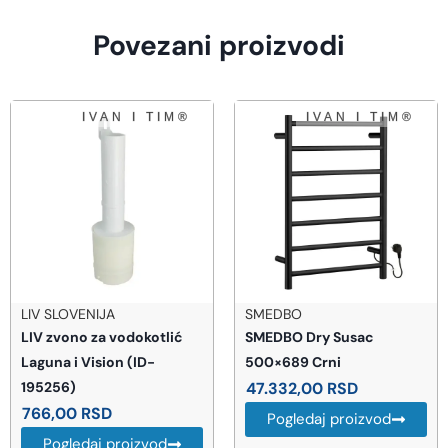
Povezani proizvodi
SMEDBO
BEMETA
SMEDBO Dry Susac
BEMETA Hotel fen za kosu
500×689 Crni
1400 W (945433088)
47.332,00
RSD
5.755,00
RSD
Pogledaj proizvod
Pogledaj proizvod