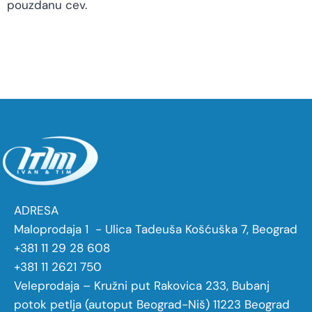
pouzdanu cev.
ADRESA
Maloprodaja 1 - Ulica Tadeuša Košćuška 7, Beograd
+381 11 29 28 608
+381 11 2621 750
Veleprodaja – Kružni put Rakovica 233, Bubanj
potok petlja (autoput Beograd-Niš) 11223 Beograd