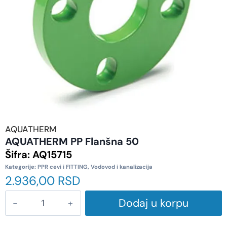
AQUATHERM
AQUATHERM PP Flanšna 50
Šifra:
AQ15715
Kategorije:
PPR cevi i FITTING
,
Vodovod i kanalizacija
2.936,00
RSD
Dodaj u korpu