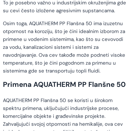
To je posebno važno u industrijskim okruženjima gde
su cevi često izložene agresivnim supstancama.
Osim toga, AQUATHERM PP Flanšna 50 ima izuzetnu
otpornost na koroziju, što je čini idealnim izborom za
primene u vodenim sistemima, kao što su cevovodi
za vodu, kanalizacioni sistemi i sistemi za
navodnjavanje. Ova cev takođe može podneti visoke
temperature, što je čini pogodnom za primenu u
sistemima gde se transportuju topli fluidi.
Primena AQUATHERM PP Flanšne 50
AQUATHERM PP Flanšna 50 se koristi u širokom
spektru primena, uključujući industrijske procese,
komercijalne objekte i građevinske projekte.
Zahvaljujući svojoj otpornosti na hemikalije, ova cev