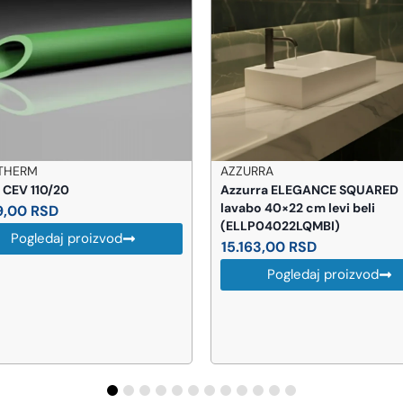
URRA
AWENTA
urra ELEGANCE SQUARED
AWENTA Nea ventilator 100
abo 40×22 cm levi beli
(WNB100)
LP04022LQMBI)
3.582,00
RSD
163,00
RSD
Pogledaj proizvod
Pogledaj proizvod