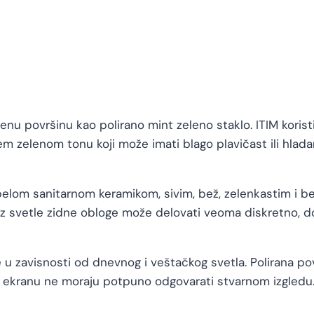
 površinu kao polirano mint zeleno staklo. ITIM koristi k
ijem zelenom tonu koji može imati blago plavičast ili hlada
elom sanitarnom keramikom, sivim, bež, zelenkastim i be
 Uz svetle zidne obloge može delovati veoma diskretno, do
e u zavisnosti od dnevnog i veštačkog svetla. Polirana po
 na ekranu ne moraju potpuno odgovarati stvarnom izgledu