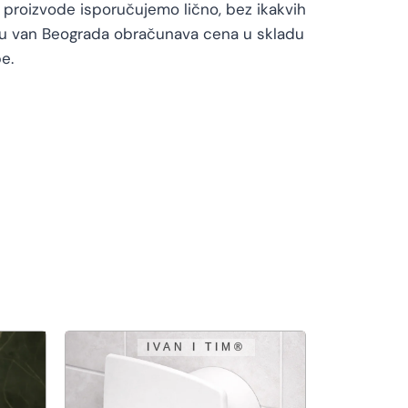
proizvode isporučujemo lično, bez ikakvih
vu van Beograda obračunava cena u skladu
e.
NORMFIXI
AQUA ?EL
159,00
R