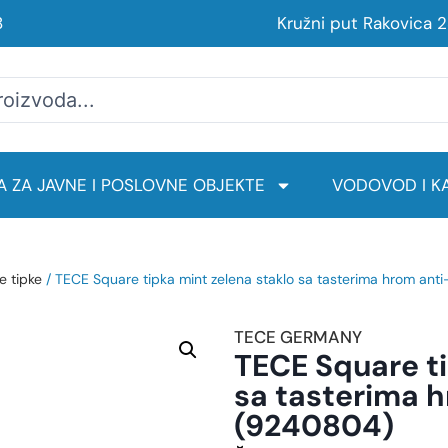
8
Kružni put Rakovica 
 ZA JAVNE I POSLOVNE OBJEKTE
VODOVOD I KA
e tipke
/ TECE Square tipka mint zelena staklo sa tasterima hrom ant
TECE GERMANY
TECE Square ti
sa tasterima h
(9240804)