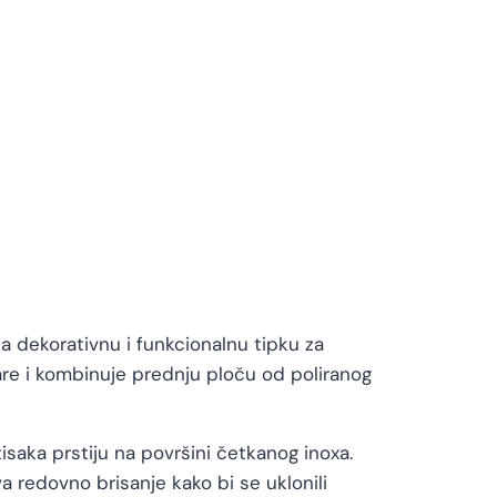
a dekorativnu i funkcionalnu tipku za
are i kombinuje prednju ploču od poliranog
tisaka prstiju na površini četkanog inoxa.
a redovno brisanje kako bi se uklonili