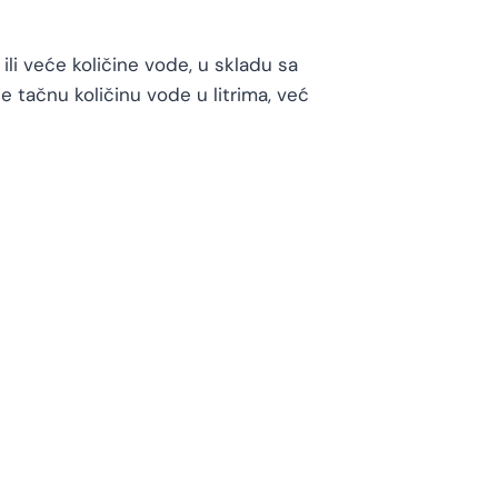
ili veće količine vode, u skladu sa
tačnu količinu vode u litrima, već