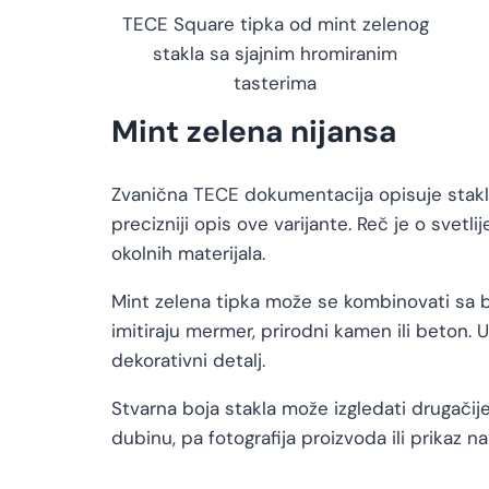
TECE Square tipka od mint zelenog
stakla sa sjajnim hromiranim
tasterima
Mint zelena nijansa
Zvanična TECE dokumentacija opisuje staklenu
precizniji opis ove varijante. Reč je o svetl
okolnih materijala.
Mint zelena tipka može se kombinovati sa b
imitiraju mermer, prirodni kamen ili beton.
dekorativni detalj.
Stvarna boja stakla može izgledati drugačij
dubinu, pa fotografija proizvoda ili prikaz