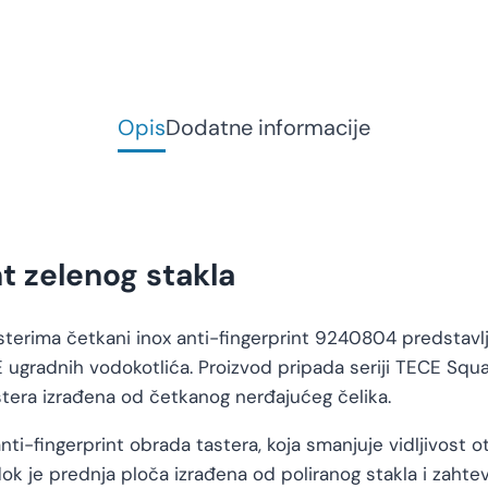
Opis
Dodatne informacije
t zelenog stakla
terima četkani inox anti-fingerprint 9240804 predstavlj
E ugradnih vodokotlića. Proizvod pripada seriji TECE Squ
tera izrađena od četkanog nerđajućeg čelika.
nti-fingerprint obrada tastera, koja smanjuje vidljivost o
ok je prednja ploča izrađena od poliranog stakla i zahtev