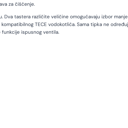
ava za čišćenje.
. Dva tastera različite veličine omogućavaju izbor manje 
mpatibilnog TECE vodokotlića. Sama tipka ne određuje 
funkcije ispusnog ventila.