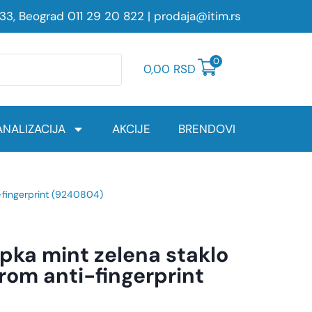
233, Beograd
011 29 20 822
|
prodaja@itim.rs
0
0,00
RSD
NALIZACIJA
AKCIJE
BRENDOVI
i-fingerprint (9240804)
pka mint zelena staklo
rom anti-fingerprint