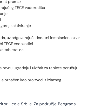
rprint premaz
arajućeg TECE vodokotlića
ranje
i
 gornje aktiviranje
a, uz odgovarajući dodatni instalacioni okvir
ći TECE vodokotlići
za tablete: da
 ravnu ugradnju i uložak za tablete poručuju
je označen kao proizvod iz izlaznog
toriji cele Srbije. Za područje Beograda