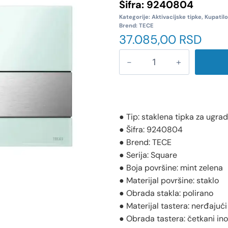
Šifra:
9240804
Kategorije:
Aktivacijske tipke
,
Kupatilo
Brend:
TECE
37.085,00
RSD
● Tip: staklena tipka za ugrad
● Šifra: 9240804
● Brend: TECE
● Serija: Square
● Boja površine: mint zelena
● Materijal površine: staklo
● Obrada stakla: polirano
● Materijal tastera: nerđajući
● Obrada tastera: četkani in