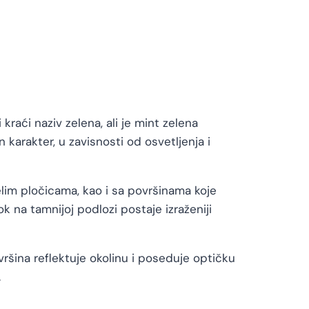
raći naziv zelena, ali je mint zelena
n karakter, u zavisnosti od osvetljenja i
lim pločicama, kao i sa površinama koje
k na tamnijoj podlozi postaje izraženiji
vršina reflektuje okolinu i poseduje optičku
.