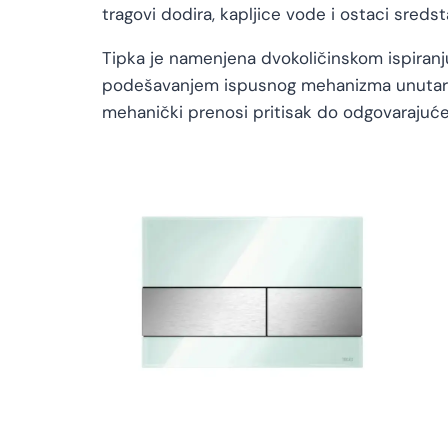
tragovi dodira, kapljice vode i ostaci sredst
Tipka je namenjena dvokoličinskom ispiranju
podešavanjem ispusnog mehanizma unutar ko
mehanički prenosi pritisak do odgovarajuće 