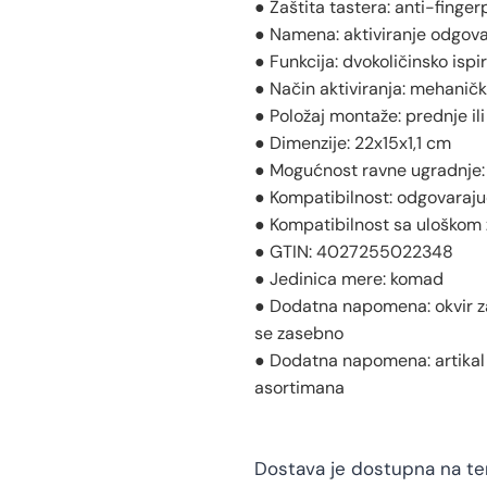
● Zaštita tastera: anti-finge
● Namena: aktiviranje odgov
● Funkcija: dvokoličinsko ispi
● Način aktiviranja: mehaničk
● Položaj montaže: prednje ili
● Dimenzije: 22x15x1,1 cm
● Mogućnost ravne ugradnje: d
● Kompatibilnost: odgovaraju
● Kompatibilnost sa uloškom 
● GTIN: 4027255022348
● Jedinica mere: komad
● Dodatna napomena: okvir za
se zasebno
● Dodatna napomena: artikal 
asortimana
Dostava je dostupna na teri