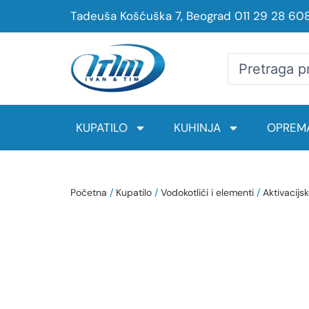
Tadeuša Košćuška 7, Beograd
011 29 28 60
KUPATILO
KUHINJA
OPREMA
Početna
/
Kupatilo
/
Vodokotlići i elementi
/
Aktivacijsk