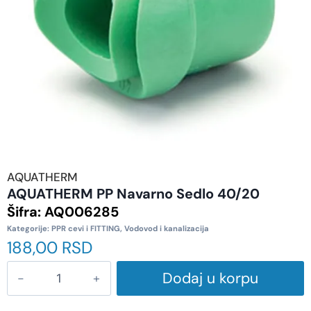
AQUATHERM
AQUATHERM PP Navarno Sedlo 40/20
Šifra:
AQ006285
Kategorije:
PPR cevi i FITTING
,
Vodovod i kanalizacija
188,00
RSD
Dodaj u korpu