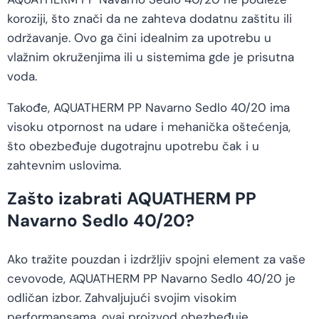
koroziji, što znači da ne zahteva dodatnu zaštitu ili
održavanje. Ovo ga čini idealnim za upotrebu u
vlažnim okruženjima ili u sistemima gde je prisutna
voda.
Takođe, AQUATHERM PP Navarno Sedlo 40/20 ima
visoku otpornost na udare i mehanička oštećenja,
što obezbeđuje dugotrajnu upotrebu čak i u
zahtevnim uslovima.
Zašto izabrati AQUATHERM PP
Navarno Sedlo 40/20?
Ako tražite pouzdan i izdržljiv spojni element za vaše
cevovode, AQUATHERM PP Navarno Sedlo 40/20 je
odličan izbor. Zahvaljujući svojim visokim
performansama, ovaj proizvod obezbeđuje