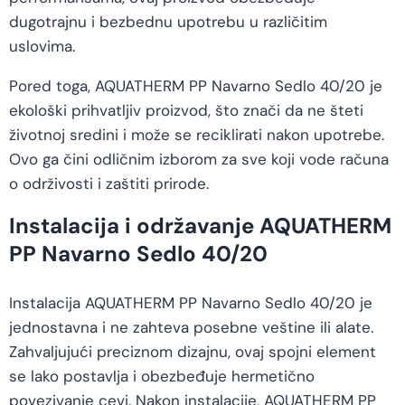
dugotrajnu i bezbednu upotrebu u različitim
uslovima.
Pored toga, AQUATHERM PP Navarno Sedlo 40/20 je
ekološki prihvatljiv proizvod, što znači da ne šteti
životnoj sredini i može se reciklirati nakon upotrebe.
Ovo ga čini odličnim izborom za sve koji vode računa
o održivosti i zaštiti prirode.
Instalacija i održavanje AQUATHERM
PP Navarno Sedlo 40/20
Instalacija AQUATHERM PP Navarno Sedlo 40/20 je
jednostavna i ne zahteva posebne veštine ili alate.
Zahvaljujući preciznom dizajnu, ovaj spojni element
se lako postavlja i obezbeđuje hermetično
povezivanje cevi. Nakon instalacije, AQUATHERM PP