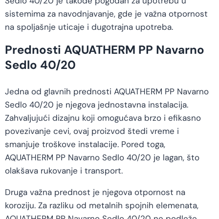
Sedlo 40/20 je takođe pogodan za upotrebu u
sistemima za navodnjavanje, gde je važna otpornost
na spoljašnje uticaje i dugotrajna upotreba.
Prednosti AQUATHERM PP Navarno
Sedlo 40/20
Jedna od glavnih prednosti AQUATHERM PP Navarno
Sedlo 40/20 je njegova jednostavna instalacija.
Zahvaljujući dizajnu koji omogućava brzo i efikasno
povezivanje cevi, ovaj proizvod štedi vreme i
smanjuje troškove instalacije. Pored toga,
AQUATHERM PP Navarno Sedlo 40/20 je lagan, što
olakšava rukovanje i transport.
Druga važna prednost je njegova otpornost na
koroziju. Za razliku od metalnih spojnih elemenata,
AQUATHERM PP Navarno Sedlo 40/20 ne podleže