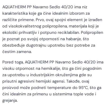
AQUATHERM PP Navarno Sedlo 40/20 ima niz
karakteristika koje ga čine idealnim izborom za
različite primene. Prvo, ovaj spojni element je izrađen
od visokokvalitetnog polipropilena, materijala koji je
ekološki prihvatljiv i potpuno reciklabilan. Polipropilen
je poznat po svojoj otpornosti na habanje, što
obezbeđuje dugotrajnu upotrebu bez potrebe za
čestim zamena.
Pored toga, AQUATHERM PP Navarno Sedlo 40/20 ima
visoku otpornost na hemikalije, što ga čini pogodnim
za upotrebu u industrijskim okruženjima gde su
prisutni agresivni hemijski agensi. Takođe, ovaj
proizvod može podneti temperature do 95°C, što ga
čini idealnim za primenu u sistemima tople vode i
grejanja.