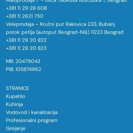
Maloprodaja 1 - Ulica Tadeuša Košćuška 7, Beograd
+381 11 29 28 608
+381 11 2621 750
Veleprodaja – Kružni put Rakovica 233, Bubanj
potok petlja (autoput Beograd-Niš) 11223 Beograd
+381 11 29 20 822
+381 11 29 20 823
MB: 20479043
PIB: 105874962
STRANICE
Kupatilo
Kuhinja
Vodovod i kanalizacija
Profesionalni program
Grejanje