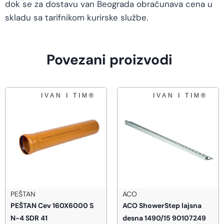
dok se za dostavu van Beograda obračunava cena u
skladu sa tarifnikom kurirske službe.
Povezani proizvodi
ACO
TECE GERMANY
ACO ShowerStep lajsna
TECE Drainprofile tuš
desna 1490/15 90107249
kanalica 90 cm brušeno