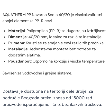
AQUATHERM PP Navarno Sedlo 40/20 je visokokvalitetni
spojni element za PP-R cevi.
Materijal
: Polipropilen (PP-R) za dugotrajnu izdržljivost.
Dimenzije
: 40/20 mm, idealno za različite instalacije.
Primena
: Koristi se za spajanje cevi različitih prečnika.
Instalacija
: Jednostavna montaža bez potrebe za
dodatnim alatima.
Pouzdanost
: Otporno na koroziju i visoke temperature.
Savršen za vodovodne i grejne sisteme.
Dostava je dostupna na teritoriji cele Srbije. Za
područje Beograda preko iznosa od 15000 rsd
proizvode isporučujemo lično, bez ikakvih troškova,