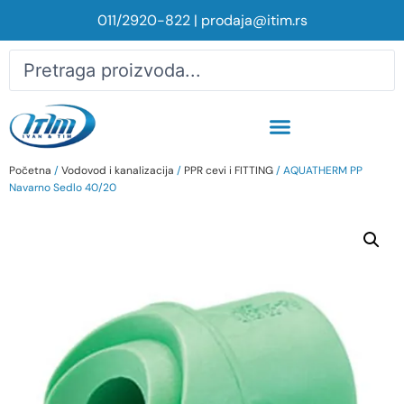
011/2920-822
|
prodaja@itim.rs
Početna
/
Vodovod i kanalizacija
/
PPR cevi i FITTING
/ AQUATHERM PP
Navarno Sedlo 40/20