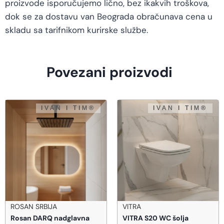
proizvode isporučujemo lično, bez ikakvih troškova,
dok se za dostavu van Beograda obračunava cena u
skladu sa tarifnikom kurirske službe.
Povezani proizvodi
ROSAN SRBIJA
VITRA
Rosan DARQ nadglavna
VITRA S20 WC šolja