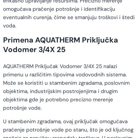
efikasno upravljanje resursima. Precizno merenje
omogućava praćenje potrošnje i identifikaciju
eventualnih curenja, čime se smanjuju troškovi i štedi
voda.
Primena AQUATHERM Priključka
Vodomer 3/4X 25
AQUATHERM Priključak Vodomer 3/4X 25 nalazi
primenu u različitim tipovima vodovodnih sistema.
Može se koristiti u stambenim zgradama, poslovnim
objektima, industrijskim postrojenjima i drugim
objektima gde je potrebno precizno merenje
potrošnje vode.
U stambenim zgradama, ovaj priključak omogućava
praćenje potrošnje vode po stanu, što je od ključnog