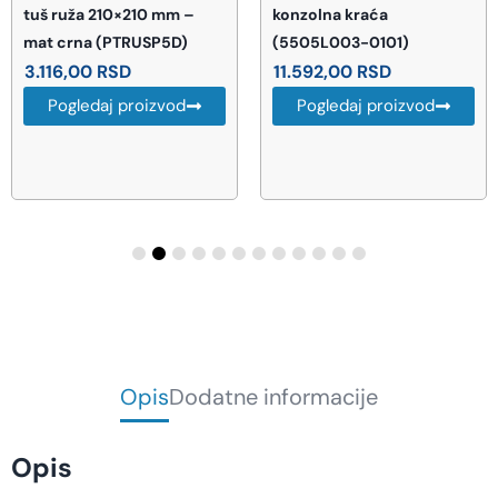
tuš ruža 210×210 mm –
konzolna kraća
mat crna (PTRUSP5D)
(5505L003-0101)
3.116,00
RSD
11.592,00
RSD
Pogledaj proizvod
Pogledaj proizvod
Opis
Dodatne informacije
Opis