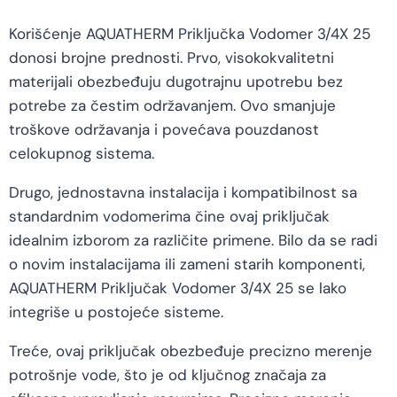
Korišćenje AQUATHERM Priključka Vodomer 3/4X 25
donosi brojne prednosti. Prvo, visokokvalitetni
materijali obezbeđuju dugotrajnu upotrebu bez
potrebe za čestim održavanjem. Ovo smanjuje
troškove održavanja i povećava pouzdanost
celokupnog sistema.
Drugo, jednostavna instalacija i kompatibilnost sa
standardnim vodomerima čine ovaj priključak
idealnim izborom za različite primene. Bilo da se radi
o novim instalacijama ili zameni starih komponenti,
AQUATHERM Priključak Vodomer 3/4X 25 se lako
integriše u postojeće sisteme.
Treće, ovaj priključak obezbeđuje precizno merenje
potrošnje vode, što je od ključnog značaja za