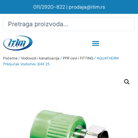
011/2920-822
|
prodaja@itim.rs
Početna
/
Vodovod i kanalizacija
/
PPR cevi i FITTING
/ AQUATHERM
Priključak Vodomer 3/4X 25