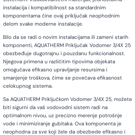
instalacija i kompatibilnost sa standardnim
komponentama čine ovaj priključak neophodnim
delom svake moderne instalacije.
Bilo da se radi o novim instalacijama ili zameni starih
komponenti, AQUATHERM Priključak Vodomer 3/4X 25
obezbeđuje dugotrajnu i pouzdanu funkcionalnost.
Njegova primena u različitim tipovima objekata
omogućava efikasno upravljanje resursima i
smanjenje troškova, čime se povećava efikasnost
celokupnog sistema.
Sa AQUATHERM Priključkom Vodomer 3/4X 25, možete
biti sigurni da vaš vodovodni sistem radi na
optimalnom nivou, uz precizno merenje potrošnje
vode i minimiziranje gubitaka. Ova komponenta je
neophodna za sve koji žele da obezbede efikasno i