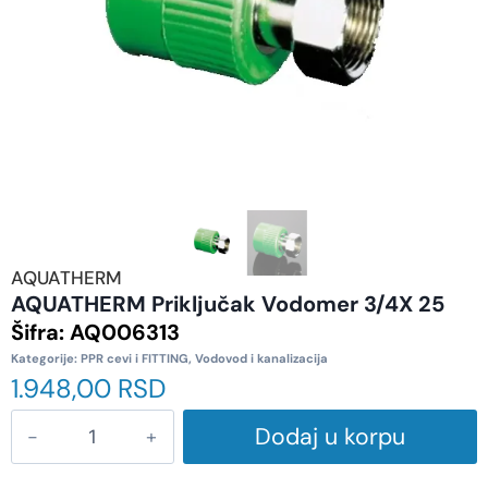
AQUATHERM
AQUATHERM Priključak Vodomer 3/4X 25
Šifra:
AQ006313
Kategorije:
PPR cevi i FITTING
,
Vodovod i kanalizacija
1.948,00
RSD
Dodaj u korpu