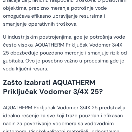
značaja za pravičnu raspodelu troškova. U poslovnim
objektima, precizno merenje potrošnje vode
omogućava efikasno upravljanje resursima i
smanjenje operativnih troškova.
U industrijskim postrojenjima, gde je potrošnja vode
često visoka, AQUATHERM Priključak Vodomer 3/4X
25 obezbeđuje pouzdano merenje i smanjuje rizik od
gubitaka. Ovo je posebno važno u procesima gde je
voda ključni resurs.
Zašto izabrati AQUATHERM
Priključak Vodomer 3/4X 25?
AQUATHERM Priključak Vodomer 3/4X 25 predstavlja
idealno rešenje za sve koji traže pouzdan i efikasan
način za povezivanje vodomera sa vodovodnim
sistemom. Visokokvalitetni materijali, jednostavna