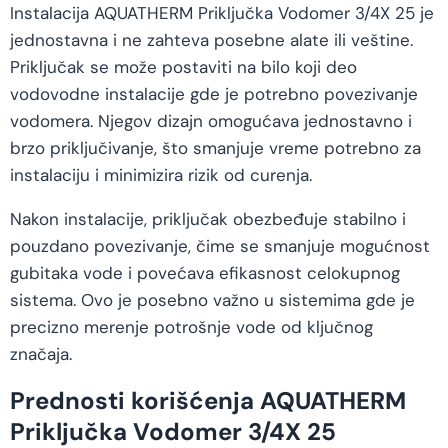
Instalacija AQUATHERM Priključka Vodomer 3/4X 25 je
jednostavna i ne zahteva posebne alate ili veštine.
Priključak se može postaviti na bilo koji deo
vodovodne instalacije gde je potrebno povezivanje
vodomera. Njegov dizajn omogućava jednostavno i
brzo priključivanje, što smanjuje vreme potrebno za
instalaciju i minimizira rizik od curenja.
Nakon instalacije, priključak obezbeđuje stabilno i
pouzdano povezivanje, čime se smanjuje mogućnost
gubitaka vode i povećava efikasnost celokupnog
sistema. Ovo je posebno važno u sistemima gde je
precizno merenje potrošnje vode od ključnog
značaja.
Prednosti korišćenja AQUATHERM
Priključka Vodomer 3/4X 25