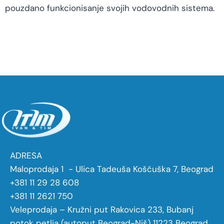
pouzdano funkcionisanje svojih vodovodnih sistema.
ADRESA
Maloprodaja 1 - Ulica Tadeuša Košćuška 7, Beograd
+381 11 29 28 608
+381 11 2621 750
Veleprodaja – Kružni put Rakovica 233, Bubanj
potok petlja (autoput Beograd-Niš) 11223 Beograd