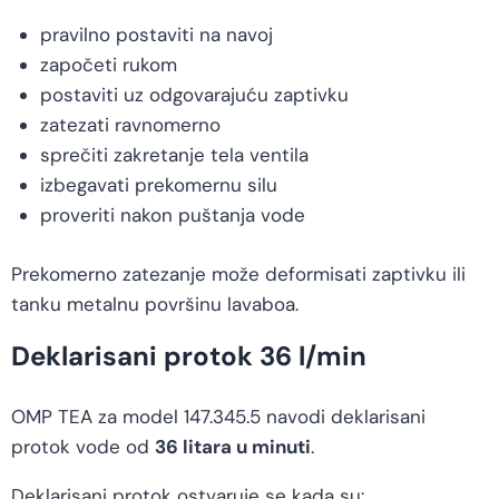
pravilno postaviti na navoj
započeti rukom
postaviti uz odgovarajuću zaptivku
zatezati ravnomerno
sprečiti zakretanje tela ventila
izbegavati prekomernu silu
proveriti nakon puštanja vode
Prekomerno zatezanje može deformisati zaptivku ili
tanku metalnu površinu lavaboa.
Deklarisani protok 36 l/min
OMP TEA za model 147.345.5 navodi deklarisani
protok vode od
36 litara u minuti
.
Deklarisani protok ostvaruje se kada su: