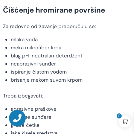
Čišćenje hromirane površine
Za redovno održavanje preporučuju se:
mlaka voda
meka mikrofiber krpa
blag pH-neutralan deterdžent
neabrazivni sunđer
ispiranje čistom vodom
brisanje mekom suvom krpom
Treba izbegavati:
abrazivne praškove
0
metalne sunđere
grube četke
jaka kisela sredstva