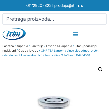
011/2920-822
|
prodaja@itim.rs
Početna
/
Kupatilo
/
Sanitarije
/
Lavabo za kupatilo
/
Sifoni, podsklopi i
nadsklopi
/
Čep za lavabo
/ OMP TEA Lanterna Linse slobodnoprotočni
odvodni ventil za lavabo i bide bez preliva G 1¼″ hrom (147.345.5)