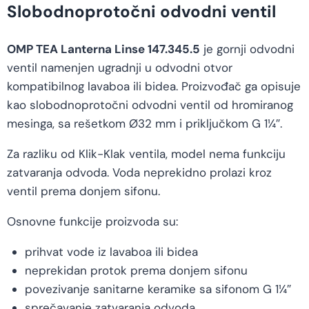
Slobodnoprotočni odvodni ventil
OMP TEA Lanterna Linse 147.345.5
je gornji odvodni
ventil namenjen ugradnji u odvodni otvor
kompatibilnog lavaboa ili bidea. Proizvođač ga opisuje
kao slobodnoprotočni odvodni ventil od hromiranog
mesinga, sa rešetkom Ø32 mm i priključkom G 1¼″.
Za razliku od Klik-Klak ventila, model nema funkciju
zatvaranja odvoda. Voda neprekidno prolazi kroz
ventil prema donjem sifonu.
Osnovne funkcije proizvoda su:
prihvat vode iz lavaboa ili bidea
neprekidan protok prema donjem sifonu
povezivanje sanitarne keramike sa sifonom G 1¼″
sprečavanje zatvaranja odvoda