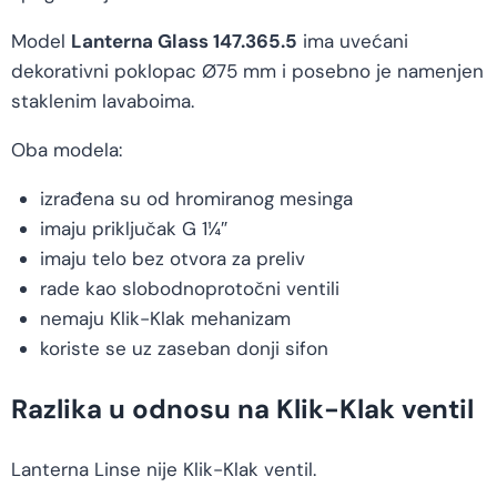
Model
Lanterna Glass 147.365.5
ima uvećani
dekorativni poklopac Ø75 mm i posebno je namenjen
staklenim lavaboima.
Oba modela:
izrađena su od hromiranog mesinga
imaju priključak G 1¼″
imaju telo bez otvora za preliv
rade kao slobodnoprotočni ventili
nemaju Klik-Klak mehanizam
koriste se uz zaseban donji sifon
Razlika u odnosu na Klik-Klak ventil
Lanterna Linse nije Klik-Klak ventil.