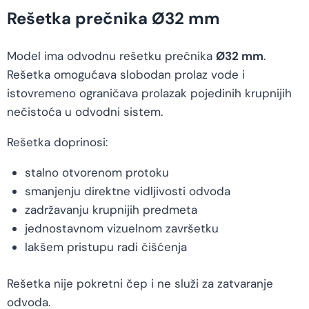
Rešetka prečnika Ø32 mm
Model ima odvodnu rešetku prečnika
Ø32 mm
.
Rešetka omogućava slobodan prolaz vode i
istovremeno ograničava prolazak pojedinih krupnijih
nečistoća u odvodni sistem.
Rešetka doprinosi:
stalno otvorenom protoku
smanjenju direktne vidljivosti odvoda
zadržavanju krupnijih predmeta
jednostavnom vizuelnom završetku
lakšem pristupu radi čišćenja
Rešetka nije pokretni čep i ne služi za zatvaranje
odvoda.