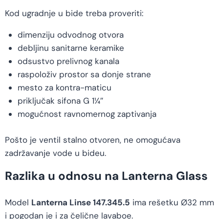
Kod ugradnje u bide treba proveriti:
dimenziju odvodnog otvora
debljinu sanitarne keramike
odsustvo prelivnog kanala
raspoloživ prostor sa donje strane
mesto za kontra-maticu
priključak sifona G 1¼″
mogućnost ravnomernog zaptivanja
Pošto je ventil stalno otvoren, ne omogućava
zadržavanje vode u bideu.
Razlika u odnosu na Lanterna Glass
Model
Lanterna Linse 147.345.5
ima rešetku Ø32 mm
i pogodan je i za čelične lavaboe.