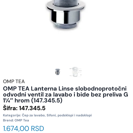
OMP TEA
OMP TEA Lanterna Linse slobodnoprotočni
odvodni ventil za lavabo i bide bez preliva G
1¼″ hrom (147.345.5)
Šifra:
147.345.5
Kategorije:
Čep za lavabo
,
Sifoni, podsklopi i nadsklopi
Brend:
OMP Tea
1.674,00
RSD