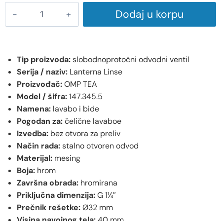
Dodaj u korpu
Tip proizvoda:
slobodnoprotočni odvodni ventil
Serija / naziv:
Lanterna Linse
Proizvođač:
OMP TEA
Model / šifra:
147.345.5
Namena:
lavabo i bide
Pogodan za:
čelične lavaboe
Izvedba:
bez otvora za preliv
Način rada:
stalno otvoren odvod
Materijal:
mesing
Boja:
hrom
Završna obrada:
hromirana
Priključna dimenzija:
G 1¼″
Prečnik rešetke:
Ø32 mm
Visina navojnog tela:
40 mm