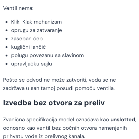
Ventil nema:
Klik-Klak mehanizam
oprugu za zatvaranje
zaseban čep
kuglični lančić
polugu povezanu sa slavinom
upravljačku sajlu
Pošto se odvod ne može zatvoriti, voda se ne
zadržava u sanitarnoj posudi pomoću ventila.
Izvedba bez otvora za preliv
Zvanična specifikacija model označava kao
unslotted
,
odnosno kao ventil bez bočnih otvora namenjenih
prihvatu vode iz prelivnog kanala.