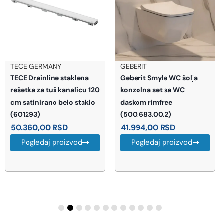
TECE GERMANY
GEBERIT
TECE Drainline staklena
Geberit Smyle WC šolja
rešetka za tuš kanalicu 120
konzolna set sa WC
cm satinirano belo staklo
daskom rimfree
(601293)
(500.683.00.2)
50.360,00
RSD
41.994,00
RSD
Pogledaj proizvod
Pogledaj proizvod