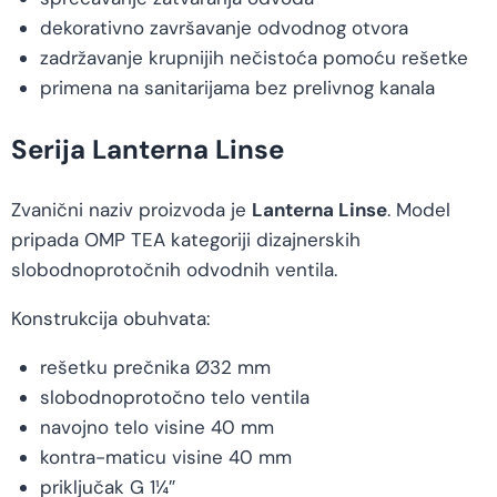
dekorativno završavanje odvodnog otvora
zadržavanje krupnijih nečistoća pomoću rešetke
primena na sanitarijama bez prelivnog kanala
Serija Lanterna Linse
Zvanični naziv proizvoda je
Lanterna Linse
. Model
pripada OMP TEA kategoriji dizajnerskih
slobodnoprotočnih odvodnih ventila.
Konstrukcija obuhvata:
rešetku prečnika Ø32 mm
slobodnoprotočno telo ventila
navojno telo visine 40 mm
kontra-maticu visine 40 mm
priključak G 1¼″