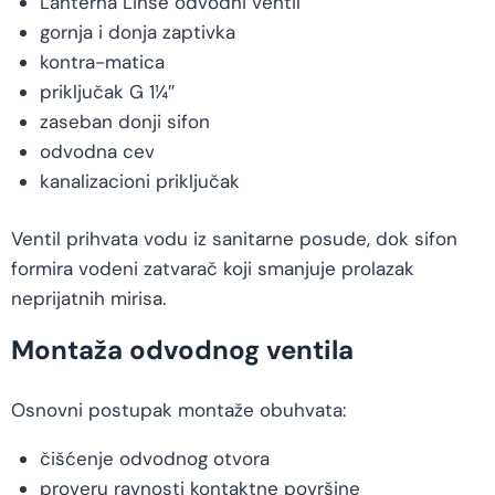
Lanterna Linse odvodni ventil
gornja i donja zaptivka
kontra-matica
priključak G 1¼″
zaseban donji sifon
odvodna cev
kanalizacioni priključak
Ventil prihvata vodu iz sanitarne posude, dok sifon
formira vodeni zatvarač koji smanjuje prolazak
neprijatnih mirisa.
Montaža odvodnog ventila
Osnovni postupak montaže obuhvata:
čišćenje odvodnog otvora
proveru ravnosti kontaktne površine