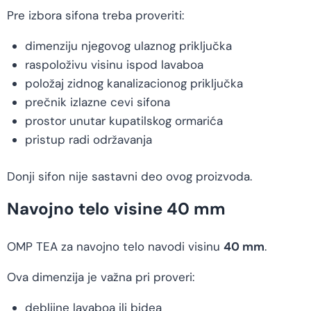
Pre izbora sifona treba proveriti:
dimenziju njegovog ulaznog priključka
raspoloživu visinu ispod lavaboa
položaj zidnog kanalizacionog priključka
prečnik izlazne cevi sifona
prostor unutar kupatilskog ormarića
pristup radi održavanja
Donji sifon nije sastavni deo ovog proizvoda.
Navojno telo visine 40 mm
OMP TEA za navojno telo navodi visinu
40 mm
.
Ova dimenzija je važna pri proveri:
debljine lavaboa ili bidea