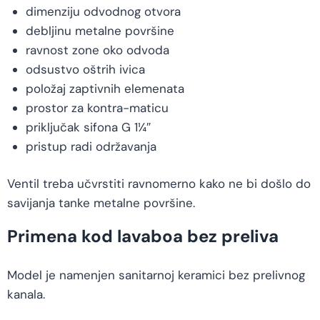
dimenziju odvodnog otvora
debljinu metalne površine
ravnost zone oko odvoda
odsustvo oštrih ivica
položaj zaptivnih elemenata
prostor za kontra-maticu
priključak sifona G 1¼″
pristup radi održavanja
Ventil treba učvrstiti ravnomerno kako ne bi došlo do
savijanja tanke metalne površine.
Primena kod lavaboa bez preliva
Model je namenjen sanitarnoj keramici bez prelivnog
kanala.