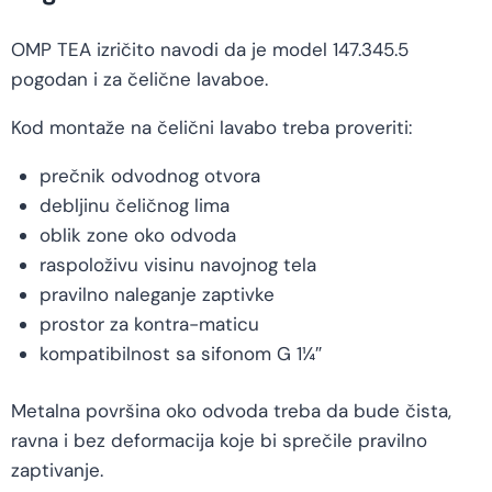
OMP TEA izričito navodi da je model 147.345.5
pogodan i za čelične lavaboe.
Kod montaže na čelični lavabo treba proveriti:
prečnik odvodnog otvora
debljinu čeličnog lima
oblik zone oko odvoda
raspoloživu visinu navojnog tela
pravilno naleganje zaptivke
prostor za kontra-maticu
kompatibilnost sa sifonom G 1¼″
Metalna površina oko odvoda treba da bude čista,
ravna i bez deformacija koje bi sprečile pravilno
zaptivanje.