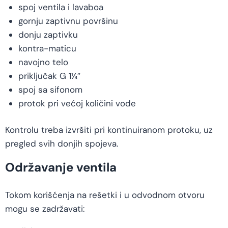
spoj ventila i lavaboa
gornju zaptivnu površinu
donju zaptivku
kontra-maticu
navojno telo
priključak G 1¼″
spoj sa sifonom
protok pri većoj količini vode
Kontrolu treba izvršiti pri kontinuiranom protoku, uz
pregled svih donjih spojeva.
Održavanje ventila
Tokom korišćenja na rešetki i u odvodnom otvoru
mogu se zadržavati: