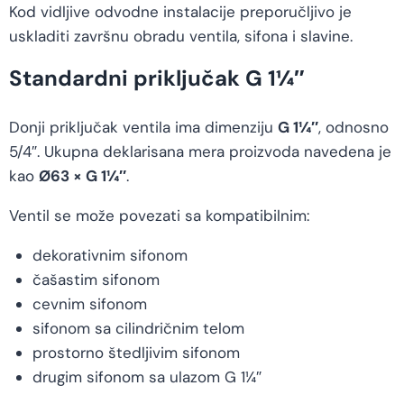
Kod vidljive odvodne instalacije preporučljivo je
uskladiti završnu obradu ventila, sifona i slavine.
Standardni priključak G 1¼″
Donji priključak ventila ima dimenziju
G 1¼″
, odnosno
5/4″. Ukupna deklarisana mera proizvoda navedena je
kao
Ø63 × G 1¼″
.
Ventil se može povezati sa kompatibilnim:
dekorativnim sifonom
čašastim sifonom
cevnim sifonom
sifonom sa cilindričnim telom
prostorno štedljivim sifonom
drugim sifonom sa ulazom G 1¼″