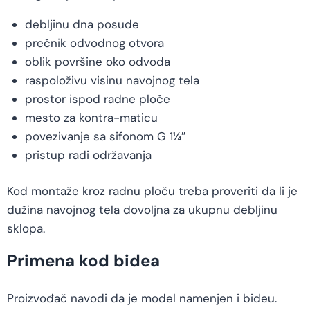
debljinu dna posude
prečnik odvodnog otvora
oblik površine oko odvoda
raspoloživu visinu navojnog tela
prostor ispod radne ploče
mesto za kontra-maticu
povezivanje sa sifonom G 1¼″
pristup radi održavanja
Kod montaže kroz radnu ploču treba proveriti da li je
dužina navojnog tela dovoljna za ukupnu debljinu
sklopa.
Primena kod bidea
Proizvođač navodi da je model namenjen i bideu.