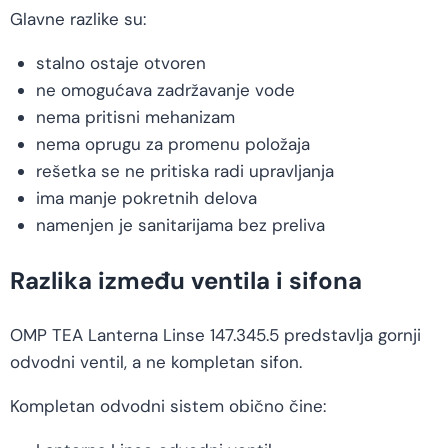
Glavne razlike su:
stalno ostaje otvoren
ne omogućava zadržavanje vode
nema pritisni mehanizam
nema oprugu za promenu položaja
rešetka se ne pritiska radi upravljanja
ima manje pokretnih delova
namenjen je sanitarijama bez preliva
Razlika između ventila i sifona
OMP TEA Lanterna Linse 147.345.5 predstavlja gornji
odvodni ventil, a ne kompletan sifon.
Kompletan odvodni sistem obično čine: