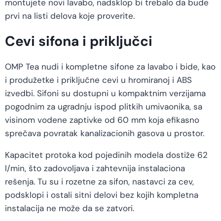
montujete novi lavabo, nadsklop bi trebalo da bude
prvi na listi delova koje proverite.
Cevi sifona i priključci
OMP Tea nudi i kompletne sifone za lavabo i bide, kao
i produžetke i priključne cevi u hromiranoj i ABS
izvedbi. Sifoni su dostupni u kompaktnim verzijama
pogodnim za ugradnju ispod plitkih umivaonika, sa
visinom vodene zaptivke od 60 mm koja efikasno
sprečava povratak kanalizacionih gasova u prostor.
Kapacitet protoka kod pojedinih modela dostiže 62
l/min, što zadovoljava i zahtevnija instalaciona
rešenja. Tu su i rozetne za sifon, nastavci za cev,
podsklopi i ostali sitni delovi bez kojih kompletna
instalacija ne može da se zatvori.