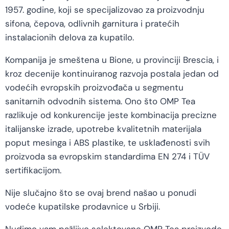
1957. godine, koji se specijalizovao za proizvodnju
sifona, čepova, odlivnih garnitura i pratećih
instalacionih delova za kupatilo.
Kompanija je smeštena u Bione, u provinciji Brescia, i
kroz decenije kontinuiranog razvoja postala jedan od
vodećih evropskih proizvođača u segmentu
sanitarnih odvodnih sistema. Ono što OMP Tea
razlikuje od konkurencije jeste kombinacija precizne
italijanske izrade, upotrebe kvalitetnih materijala
poput mesinga i ABS plastike, te usklađenosti svih
proizvoda sa evropskim standardima EN 274 i TÜV
sertifikacijom.
Nije slučajno što se ovaj brend našao u ponudi
vodeće kupatilske prodavnice u Srbiji.