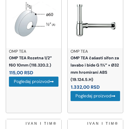
OMP TEA
OMP TEA
OMP TEA Rozetna 1/2″
OMP TEA čašasti sifon za
f60 10mm (118.320.2.)
lavabo i bide G 1¼″ × Ø32
115,00
RSD
mm hromirani ABS
(19.124.5.H)
Pogledaj proizvod
1.332,00
RSD
Pogledaj proizvod