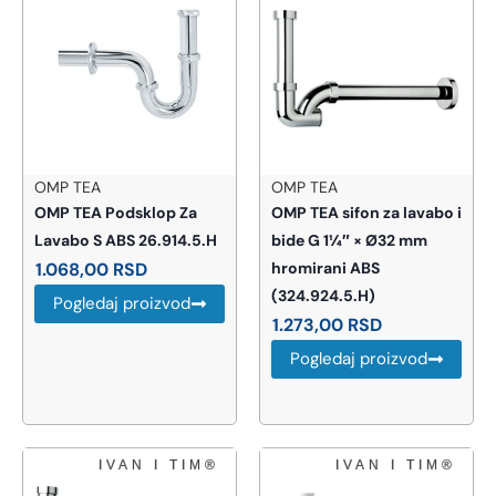
OMP TEA
OMP TEA
OMP TEA Podsklop Za
OMP TEA sifon za lavabo i
Lavabo S ABS 26.914.5.H
bide G 1¼″ × Ø32 mm
1.068,00
RSD
hromirani ABS
(324.924.5.H)
Pogledaj proizvod
1.273,00
RSD
Pogledaj proizvod