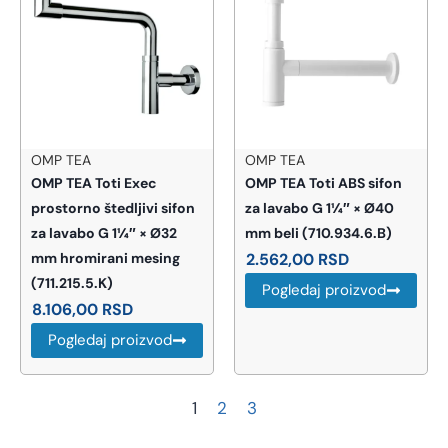
OMP TEA
OMP TEA
OMP TEA Toti Exec
OMP TEA Toti ABS sifon
prostorno štedljivi sifon
za lavabo G 1¼″ × Ø40
za lavabo G 1¼″ × Ø32
mm beli (710.934.6.B)
mm hromirani mesing
2.562,00
RSD
(711.215.5.K)
Pogledaj proizvod
8.106,00
RSD
Pogledaj proizvod
1
2
3