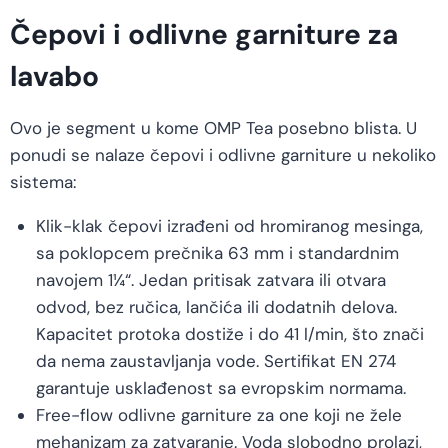
Čepovi i odlivne garniture za
lavabo
Ovo je segment u kome OMP Tea posebno blista. U
ponudi se nalaze čepovi i odlivne garniture u nekoliko
sistema:
Klik-klak čepovi izrađeni od hromiranog mesinga,
sa poklopcem prečnika 63 mm i standardnim
navojem 1¼“. Jedan pritisak zatvara ili otvara
odvod, bez ručica, lančića ili dodatnih delova.
Kapacitet protoka dostiže i do 41 l/min, što znači
da nema zaustavljanja vode. Sertifikat EN 274
garantuje usklađenost sa evropskim normama.
Free-flow odlivne garniture za one koji ne žele
mehanizam za zatvaranje. Voda slobodno prolazi,