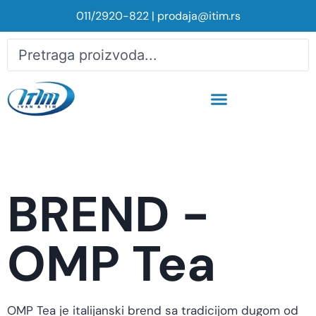
011/2920-822
|
prodaja@itim.rs
BREND -
OMP Tea
OMP Tea je italijanski brend sa tradicijom dugom od