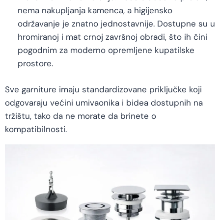
nema nakupljanja kamenca, a higijensko
održavanje je znatno jednostavnije. Dostupne su u
hromiranoj i mat crnoj završnoj obradi, što ih čini
pogodnim za moderno opremljene kupatilske
prostore.
Sve garniture imaju standardizovane priključke koji
odgovaraju većini umivaonika i bidea dostupnih na
tržištu, tako da ne morate da brinete o
kompatibilnosti.