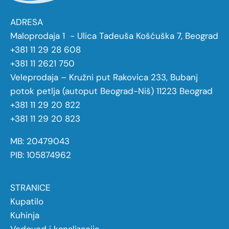
ADRESA
Maloprodaja 1 - Ulica Tadeuša Košćuška 7, Beograd
+381 11 29 28 608
+381 11 2621 750
Veleprodaja – Kružni put Rakovica 233, Bubanj
potok petlja (autoput Beograd-Niš) 11223 Beograd
+381 11 29 20 822
+381 11 29 20 823
MB: 20479043
PIB: 105874962
STRANICE
Kupatilo
Kuhinja