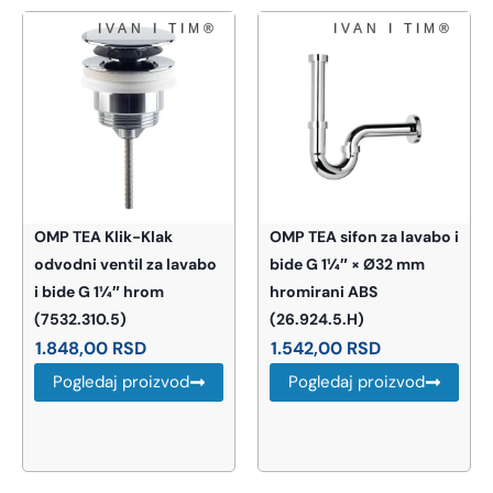
OMP TEA Klik-Klak
OMP TEA sifon za lavabo i
odvodni ventil za lavabo
bide G 1¼″ × Ø32 mm
i bide G 1¼″ hrom
hromirani ABS
(7532.310.5)
(26.924.5.H)
1.848,00
RSD
1.542,00
RSD
Pogledaj proizvod
Pogledaj proizvod