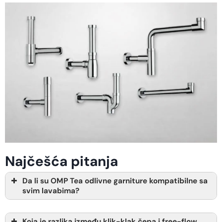
Najčešća pitanja
Da li su OMP Tea odlivne garniture kompatibilne sa
svim lavabima?
Koja je razlika između klik-klak čepa i free-flow