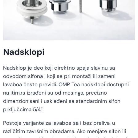
Nadsklopi
Nadsklop je deo koji direktno spaja slavinu sa
odvodom sifona i koji se pri montaži ili zameni
lavaboa često previdi. OMP Tea nadsklopi dostupni
na itim.rs izrađeni su od mesinga, precizno
dimenzionisani i usklađeni sa standardnim sifon
prključcima 5/4″.
Postoje varijante za lavaboe sa i bez preliva, u
različitim završnim obradama. Ako menjate sifon ili