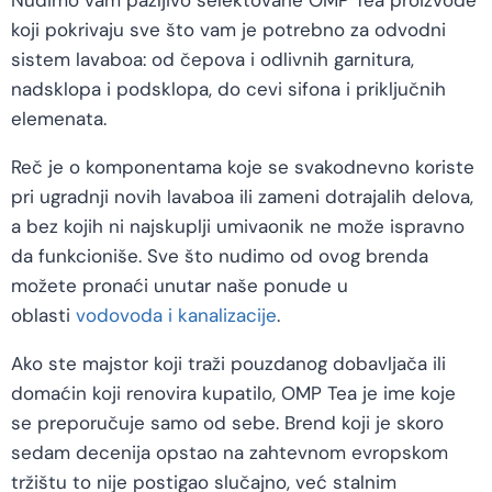
Nudimo vam pažljivo selektovane OMP Tea proizvode
koji pokrivaju sve što vam je potrebno za odvodni
sistem lavaboa: od čepova i odlivnih garnitura,
nadsklopa i podsklopa, do cevi sifona i priključnih
elemenata.
Reč je o komponentama koje se svakodnevno koriste
pri ugradnji novih lavaboa ili zameni dotrajalih delova,
a bez kojih ni najskuplji umivaonik ne može ispravno
da funkcioniše. Sve što nudimo od ovog brenda
možete pronaći unutar naše ponude u
oblasti
vodovoda i kanalizacije
.
Ako ste majstor koji traži pouzdanog dobavljača ili
domaćin koji renovira kupatilo, OMP Tea je ime koje
se preporučuje samo od sebe. Brend koji je skoro
sedam decenija opstao na zahtevnom evropskom
tržištu to nije postigao slučajno, već stalnim