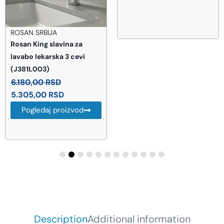
ROSAN SRBIJA
Rosan King slavina za
lavabo lekarska 3 cevi
(J381L003)
6.180,00
RSD
5.305,00
RSD
Pogledaj proizvod
Description
Additional information