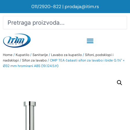
011/2920-822
|
prodaja@itim.rs
Home
/
Kupatilo
/
Sanitarije
/
Lavabo za kupatilo
/
Sifoni, podsklopi i
nadsklopi
/
Sifon za lavabo
/ OMP TEA čašasti sifon za lavabo i bide G 1¼″ ×
Ø32 mm hromirani ABS (19.124.5.H)