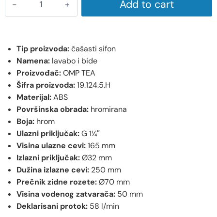
Add to cart
Tip proizvoda:
čašasti sifon
Namena:
lavabo i bide
Proizvođač:
OMP TEA
Šifra proizvoda:
19.124.5.H
Materijal:
ABS
Površinska obrada:
hromirana
Boja:
hrom
Ulazni priključak:
G 1¼″
Visina ulazne cevi:
165 mm
Izlazni priključak:
Ø32 mm
Dužina izlazne cevi:
250 mm
Prečnik zidne rozete:
Ø70 mm
Visina vodenog zatvarača:
50 mm
Deklarisani protok:
58 l/min