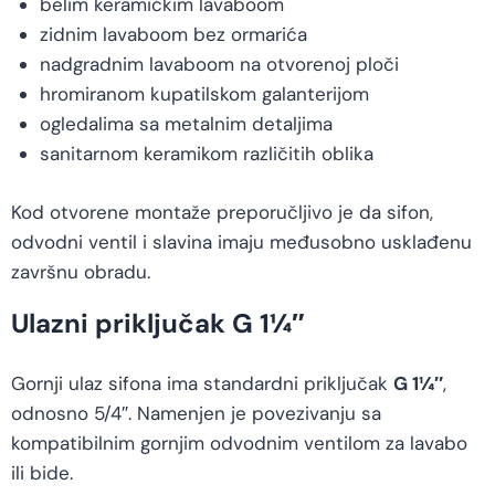
belim keramičkim lavaboom
zidnim lavaboom bez ormarića
nadgradnim lavaboom na otvorenoj ploči
hromiranom kupatilskom galanterijom
ogledalima sa metalnim detaljima
sanitarnom keramikom različitih oblika
Kod otvorene montaže preporučljivo je da sifon,
odvodni ventil i slavina imaju međusobno usklađenu
završnu obradu.
Ulazni priključak G 1¼″
Gornji ulaz sifona ima standardni priključak
G 1¼″
,
odnosno 5/4″. Namenjen je povezivanju sa
kompatibilnim gornjim odvodnim ventilom za lavabo
ili bide.