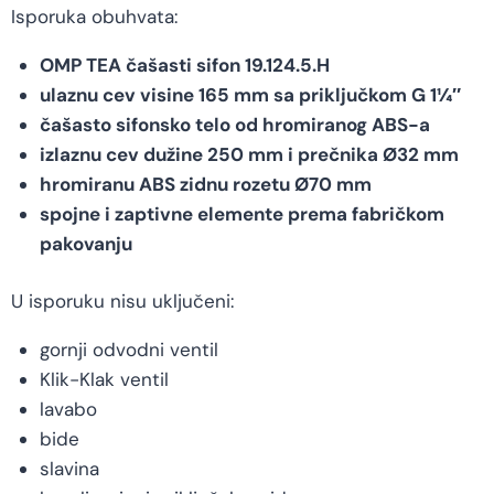
Isporuka obuhvata:
OMP TEA čašasti sifon 19.124.5.H
ulaznu cev visine 165 mm sa priključkom G 1¼″
čašasto sifonsko telo od hromiranog ABS-a
izlaznu cev dužine 250 mm i prečnika Ø32 mm
hromiranu ABS zidnu rozetu Ø70 mm
spojne i zaptivne elemente prema fabričkom
pakovanju
U isporuku nisu uključeni:
gornji odvodni ventil
Klik-Klak ventil
lavabo
bide
slavina