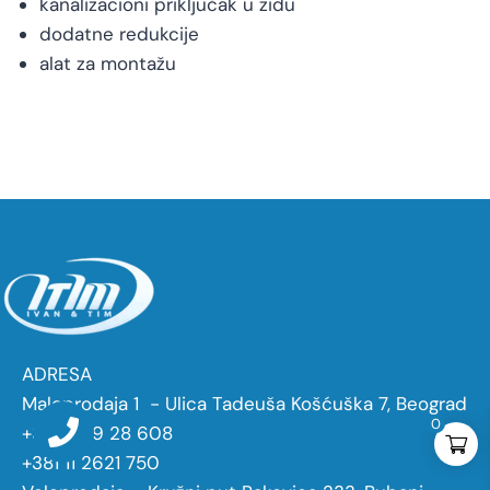
kanalizacioni priključak u zidu
dodatne redukcije
alat za montažu
ADRESA
Maloprodaja 1 - Ulica Tadeuša Košćuška 7, Beograd
0
+381 11 29 28 608
+381 11 2621 750