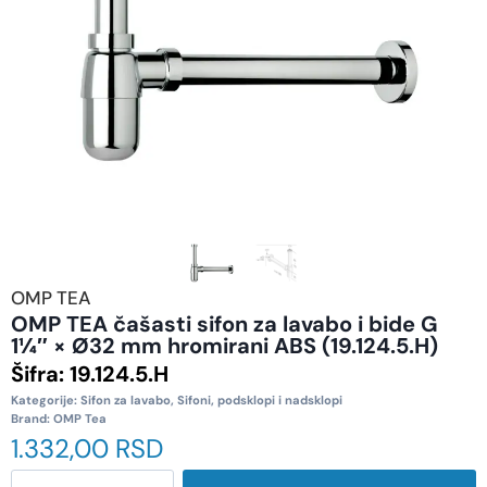
OMP TEA
OMP TEA čašasti sifon za lavabo i bide G
1¼″ × Ø32 mm hromirani ABS (19.124.5.H)
Šifra:
19.124.5.H
Kategorije:
Sifon za lavabo
,
Sifoni, podsklopi i nadsklopi
Brand:
OMP Tea
1.332,00
RSD