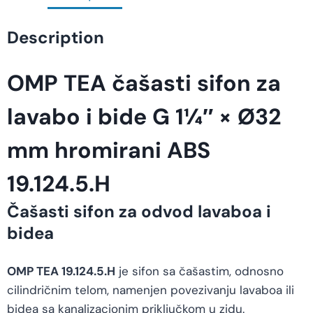
Description
OMP TEA čašasti sifon za
lavabo i bide G 1¼″ × Ø32
mm hromirani ABS
19.124.5.H
Čašasti sifon za odvod lavaboa i
bidea
OMP TEA 19.124.5.H
je sifon sa čašastim, odnosno
cilindričnim telom, namenjen povezivanju lavaboa ili
bidea sa kanalizacionim priključkom u zidu.