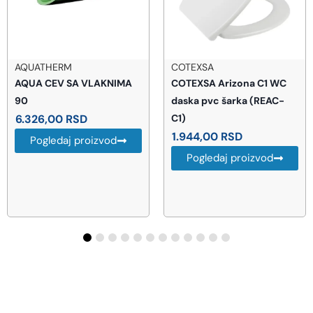
COTEXSA
AWENTA
COTEXSA Arizona C1 WC
AWENTA Reviziona vrata
daska pvc šarka (REAC-
20×30 (DT14)
C1)
1.023,00
RSD
1.944,00
RSD
Pogledaj proizvod
Pogledaj proizvod