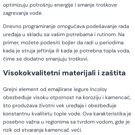
optimizuju potrošnju energije i smanje troškove
zagrevanja vode.
Dnevno programiranje omogućava podešavanje rada
uređaja u skladu sa vašim potrebama i rutinom. Na
primer, možete podesiti bojler da radi u periodima
kada je struja jeftinija ili kada je potrebna topla voda,
čime se dodatno smanjuju troškovi.
Visokokvalitetni materijali i zaštita
Grejni element od emajlirane legure Incoloy
obezbeđuje visoku otpornost na koroziju i kamencač,
što produžava životni vek uređaja i obezbeđuje
konstantnu kvalitetu tople vode. Ova karakteristika je
posebno važna u regionima sa tvrdom vodom, gde je
rizik od stvaranja kamencač veći.