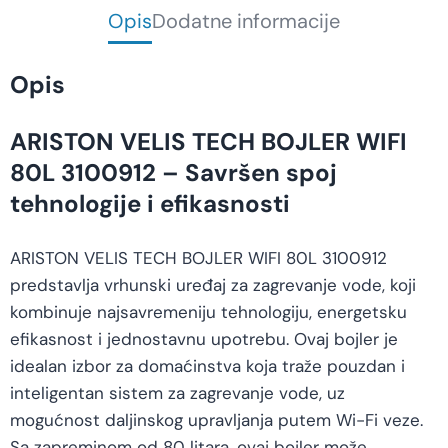
Opis
Dodatne informacije
Opis
ARISTON VELIS TECH BOJLER WIFI
80L 3100912 – Savršen spoj
tehnologije i efikasnosti
ARISTON VELIS TECH BOJLER WIFI 80L 3100912
predstavlja vrhunski uređaj za zagrevanje vode, koji
kombinuje najsavremeniju tehnologiju, energetsku
efikasnost i jednostavnu upotrebu. Ovaj bojler je
idealan izbor za domaćinstva koja traže pouzdan i
inteligentan sistem za zagrevanje vode, uz
mogućnost daljinskog upravljanja putem Wi-Fi veze.
Sa zapreminom od 80 litara, ovaj bojler može