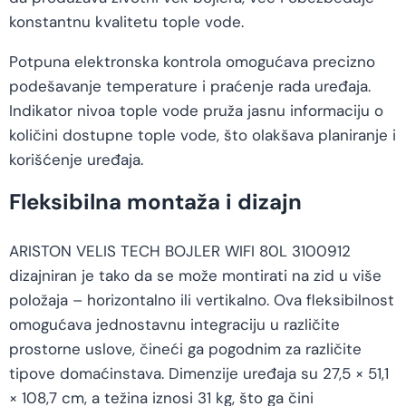
konstantnu kvalitetu tople vode.
Potpuna elektronska kontrola omogućava precizno
podešavanje temperature i praćenje rada uređaja.
Indikator nivoa tople vode pruža jasnu informaciju o
količini dostupne tople vode, što olakšava planiranje i
korišćenje uređaja.
Fleksibilna montaža i dizajn
ARISTON VELIS TECH BOJLER WIFI 80L 3100912
dizajniran je tako da se može montirati na zid u više
položaja – horizontalno ili vertikalno. Ova fleksibilnost
omogućava jednostavnu integraciju u različite
prostorne uslove, čineći ga pogodnim za različite
tipove domaćinstava. Dimenzije uređaja su 27,5 × 51,1
× 108,7 cm, a težina iznosi 31 kg, što ga čini