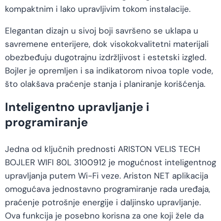
kompaktnim i lako upravljivim tokom instalacije.
Elegantan dizajn u sivoj boji savršeno se uklapa u
savremene enterijere, dok visokokvalitetni materijali
obezbeđuju dugotrajnu izdržljivost i estetski izgled.
Bojler je opremljen i sa indikatorom nivoa tople vode,
što olakšava praćenje stanja i planiranje korišćenja.
Inteligentno upravljanje i
programiranje
Jedna od ključnih prednosti ARISTON VELIS TECH
BOJLER WIFI 80L 3100912 je mogućnost inteligentnog
upravljanja putem Wi-Fi veze. Ariston NET aplikacija
omogućava jednostavno programiranje rada uređaja,
praćenje potrošnje energije i daljinsko upravljanje.
Ova funkcija je posebno korisna za one koji žele da