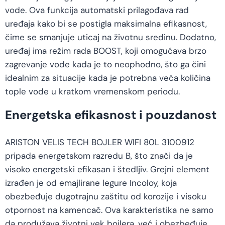
vode. Ova funkcija automatski prilagođava rad
uređaja kako bi se postigla maksimalna efikasnost,
čime se smanjuje uticaj na životnu sredinu. Dodatno,
uređaj ima režim rada BOOST, koji omogućava brzo
zagrevanje vode kada je to neophodno, što ga čini
idealnim za situacije kada je potrebna veća količina
tople vode u kratkom vremenskom periodu.
Energetska efikasnost i pouzdanost
ARISTON VELIS TECH BOJLER WIFI 80L 3100912
pripada energetskom razredu B, što znači da je
visoko energetski efikasan i štedljiv. Grejni element
izrađen je od emajlirane legure Incoloy, koja
obezbeđuje dugotrajnu zaštitu od korozije i visoku
otpornost na kamencač. Ova karakteristika ne samo
da produžava životni vek bojlera, već i obezbeđuje