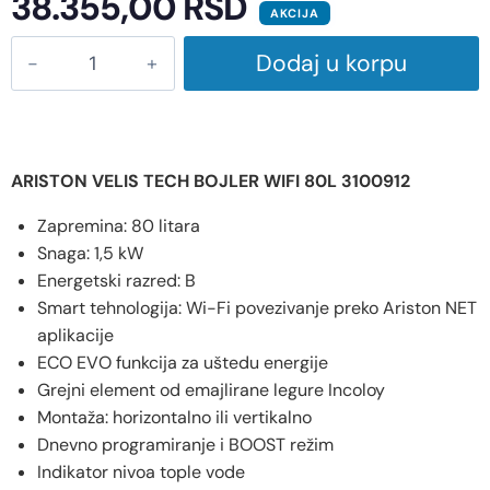
38.355,00
RSD
AKCIJA
Dodaj u korpu
ARISTON VELIS TECH BOJLER WIFI 80L 3100912
Zapremina: 80 litara
Snaga: 1,5 kW
Energetski razred: B
Smart tehnologija: Wi-Fi povezivanje preko Ariston NET
aplikacije
ECO EVO funkcija za uštedu energije
Grejni element od emajlirane legure Incoloy
Montaža: horizontalno ili vertikalno
Dnevno programiranje i BOOST režim
Indikator nivoa tople vode