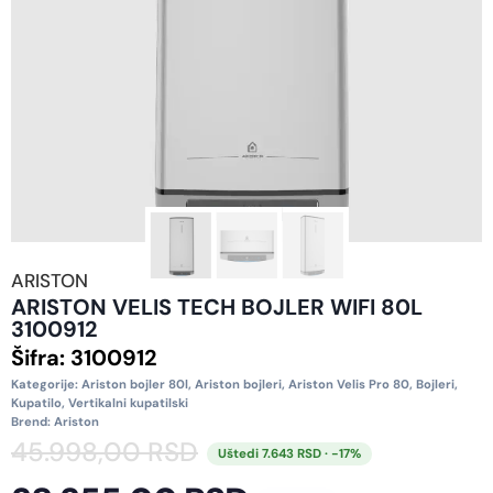
ARISTON
ARISTON VELIS TECH BOJLER WIFI 80L
3100912
Šifra:
3100912
Kategorije:
Ariston bojler 80l
,
Ariston bojleri
,
Ariston Velis Pro 80
,
Bojleri
,
Kupatilo
,
Vertikalni kupatilski
Brend:
Ariston
45.998,00
RSD
Uštedi 7.643 RSD · -17%