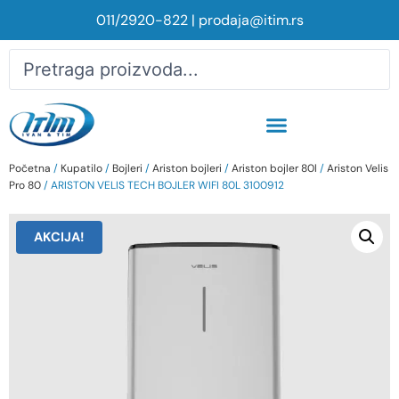
011/2920-822
|
prodaja@itim.rs
Početna
/
Kupatilo
/
Bojleri
/
Ariston bojleri
/
Ariston bojler 80l
/
Ariston Velis
Pro 80
/ ARISTON VELIS TECH BOJLER WIFI 80L 3100912
AKCIJA!