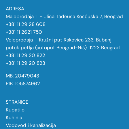
ADRESA
Maloprodaja 1 - Ulica Tadeuša Košćuška 7, Beograd
+381 11 29 28 608
+381 11 2621 750
Veleprodaja – Kružni put Rakovica 233, Bubanj
potok petlja (autoput Beograd-Niš) 11223 Beograd
+381 11 29 20 822
+381 11 29 20 823
MB: 20479043
PIB: 105874962
STRANICE
Kupatilo
Kuhinja
Vodovod i kanalizacija