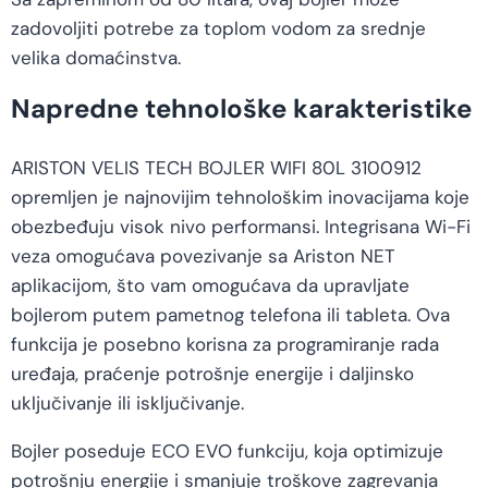
zadovoljiti potrebe za toplom vodom za srednje
velika domaćinstva.
Napredne tehnološke karakteristike
ARISTON VELIS TECH BOJLER WIFI 80L 3100912
opremljen je najnovijim tehnološkim inovacijama koje
obezbeđuju visok nivo performansi. Integrisana Wi-Fi
veza omogućava povezivanje sa Ariston NET
aplikacijom, što vam omogućava da upravljate
bojlerom putem pametnog telefona ili tableta. Ova
funkcija je posebno korisna za programiranje rada
uređaja, praćenje potrošnje energije i daljinsko
uključivanje ili isključivanje.
Bojler poseduje ECO EVO funkciju, koja optimizuje
potrošnju energije i smanjuje troškove zagrevanja