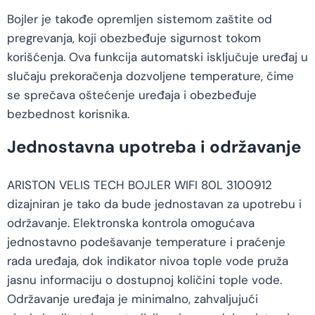
Bojler je takođe opremljen sistemom zaštite od
pregrevanja, koji obezbeđuje sigurnost tokom
korišćenja. Ova funkcija automatski isključuje uređaj u
slučaju prekoračenja dozvoljene temperature, čime
se sprečava oštećenje uređaja i obezbeđuje
bezbednost korisnika.
Jednostavna upotreba i održavanje
ARISTON VELIS TECH BOJLER WIFI 80L 3100912
dizajniran je tako da bude jednostavan za upotrebu i
održavanje. Elektronska kontrola omogućava
jednostavno podešavanje temperature i praćenje
rada uređaja, dok indikator nivoa tople vode pruža
jasnu informaciju o dostupnoj količini tople vode.
Održavanje uređaja je minimalno, zahvaljujući